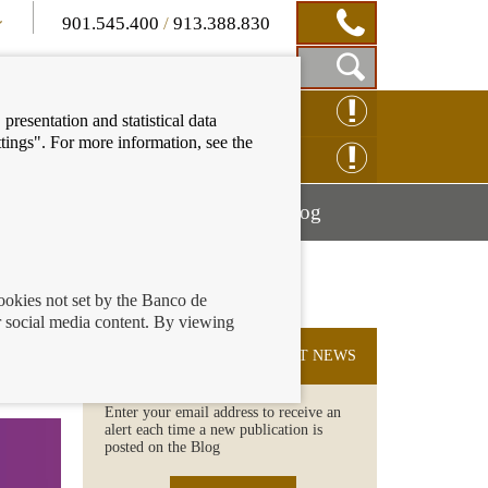
901.545.400
/
913.388.830
Show
CLAIM ONLINE
presentation and statistical data
Search
tings". For more information, see the
Box
ENQUIRY ONLINE
Mostrar
Mostrar
nancial education
Blog
menú
menú
cookies not set by the Banco de
 social media content. By viewing
ra la
SUBSCRIBE TO THE LATEST NEWS
Enter your email address to receive an
alert each time a new publication is
posted on the Blog