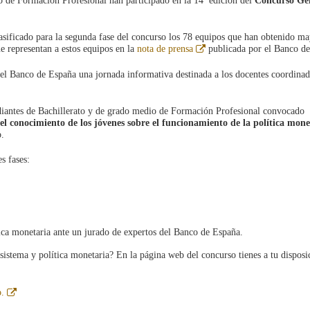
o de Formación Profesional han participado en la 14ª edición del
Concurso Ge
lasificado para la segunda fase del concurso los 78 equipos que han obtenido m
Abre
ue representan a estos equipos en la
nota de prensa
publicada por el Banco de
en
ventana
del Banco de España una jornada informativa destinada a los docentes coordinad
nueva
diantes de Bachillerato y de grado medio de Formación Profesional convocado
el conocimiento de los jóvenes sobre el funcionamiento de la
política mone
o.
s fases:
tica monetaria ante un jurado de expertos del Banco de España.
istema y política monetaria? En la página web del concurso tienes a tu disposi
Abre
.
en