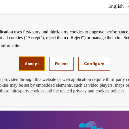
English
cation uses first-party and third-party cookies to improve performance, 
pt all cookies ("Accept"), reject them ("Reject") or manage them in "Set
information.
ostrar
Mostrar
We can help you
Fi
enú
menú
Accept
Reject
Configure
s provided through this website or web application require third-party 
kies may be set by embedded elements, such as video players, maps or
a conocemos los equipos clasificados pa
these third-party cookies and the related privacy and cookies policies.