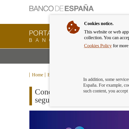
Cookies notice.
This website or web appli
Banking
collection. You can acce
Customer
of
Cookies Policy
for more 
Banco
M
Banking Products and Services
de
m
España
Eurosystem,
back
Home
Blog
to
In addition, some service
home
España. For example, coo
Concurso generación €uro: ¡y
such content, you accept 
segunda fase!