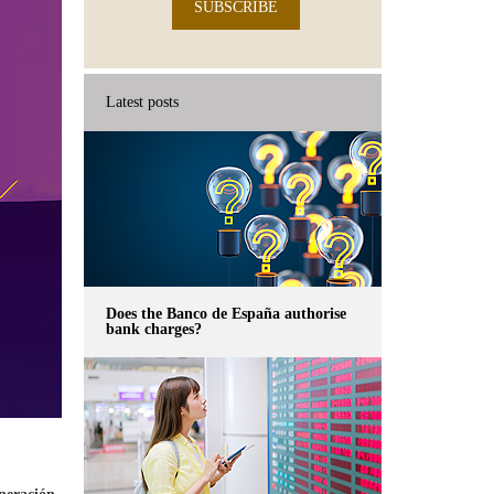
SUBSCRIBE
Latest posts
Does the Banco de España authorise
bank charges?