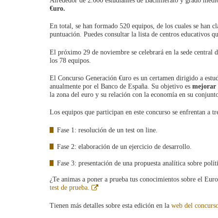
Alrededor de 2.000 estudiantes de Bachillerato y grado medi
€uro.
En total, se han formado 520 equipos, de los cuales se han c
puntuación. Puedes consultar la lista de centros educativos q
El próximo 29 de noviembre se celebrará en la sede central 
los 78 equipos.
El Concurso Generación €uro es un certamen dirigido a estu
anualmente por el Banco de España. Su objetivo es
mejorar 
la zona del euro y su relación con la economía en su conjunt
Los equipos que participan en este concurso se enfrentan a tre
Fase 1: resolución de un test on line.
Fase 2: elaboración de un ejercicio de desarrollo.
Fase 3: presentación de una propuesta analítica sobre polí
¿Te animas a poner a prueba tus conocimientos sobre el Euros
Abre
test de prueba.
en
ventana
Tienen más detalles sobre esta edición en la
web del concurso
nueva