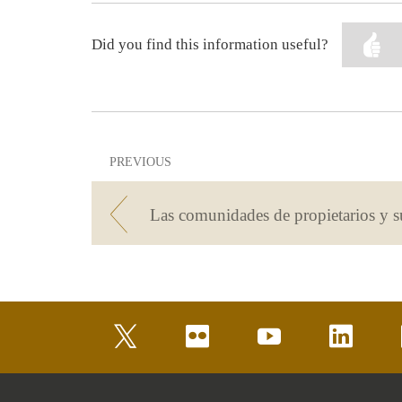
Did you find this information useful?
PREVIOUS
twitter
flickr
youtube
linkedin