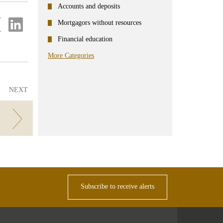
Accounts and deposits
re
Share
Mortgagors without resources
on
ter
Linkedin
Financial education
More Categories
NEXT
Subscribe to receive alerts