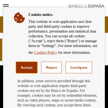
Show
content
Cookies notice.
This website or web application uses first-
Banking
party and third-party cookies to improve
Customer
performance, presentation and statistical data
of
collection. You can accept all cookies
Banco
("Accept"), reject them ("Reject") or manage
de
No mantengas cuentas corrientes
them in "Settings". For more information, see
España
olvidadas: evita comisiones y
Eurosystem,
the
Cookies Policy
for more information.
pérdidas inesperadas
back
to
home
Accept
Reject
Configure
In addition, some services provided through this
website or web application require third-party
cookies not set by the Banco de España. For
example, cookies may be set by embedded elements,
such as video players, maps or social media content.
By viewing such content, you accept these third-