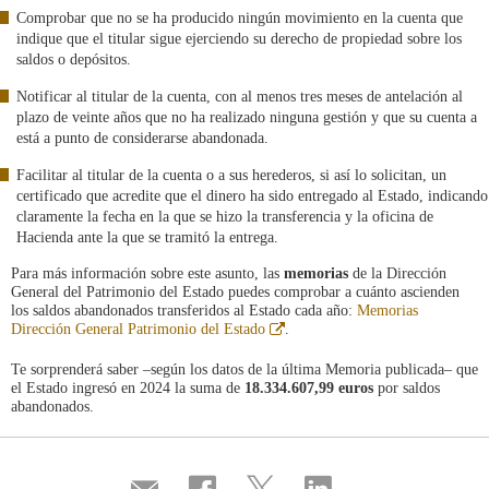
Comprobar que no se ha producido ningún movimiento en la cuenta que
indique que el titular sigue ejerciendo su derecho de propiedad sobre los
saldos o depósitos.
Notificar al titular de la cuenta, con al menos tres meses de antelación al
plazo de veinte años que no ha realizado ninguna gestión y que su cuenta a
está a punto de considerarse abandonada.
Facilitar al titular de la cuenta o a sus herederos, si así lo solicitan, un
certificado que acredite que el dinero ha sido entregado al Estado, indicando
claramente la fecha en la que se hizo la transferencia y la oficina de
Hacienda ante la que se tramitó la entrega.
Para más información sobre este asunto, las
memorias
de la Dirección
General del Patrimonio del Estado puedes comprobar a cuánto ascienden
los saldos abandonados transferidos al Estado cada año:
Memorias
Abre
Dirección General Patrimonio del Estado
.
en
ventana
Te sorprenderá saber –según los datos de la última Memoria publicada– que
nueva
el Estado ingresó en 2024 la suma de
18.334.607,99 euros
por saldos
abandonados.
Compartir
Share
Share
Share