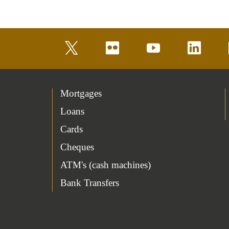
twitter
flickr
youtube
linkedin
Mortgages
Loans
Cards
Cheques
ATM's (cash machines)
Bank Transfers