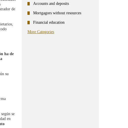
Accounts and deposits
s
strador de
Mortgagors without resources
Financial education
ietarios,
todo
More Categories
ón
ha de
la
gún su
orma
, según se
idad en
nto