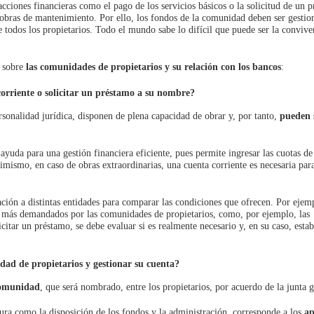
cciones financieras como el pago de los servicios básicos o la solicitud de un 
 obras de mantenimiento. Por ello, los fondos de la comunidad deben ser gestio
e todos los propietarios. Todo el mundo sabe lo difícil que puede ser la convive
s sobre
las comunidades de propietarios y su relación con los bancos
:
orriente o solicitar un préstamo a su nombre?
ersonalidad jurídica, disponen de plena capacidad de obrar y, por tanto,
pueden 
ayuda para una gestión financiera eficiente, pues permite ingresar las cuotas de
mismo, en caso de obras extraordinarias, una cuenta corriente es necesaria para
ión a distintas entidades para comparar las condiciones que ofrecen. Por ejemp
ios más demandados por las comunidades de propietarios, como, por ejemplo, las
icitar un préstamo, se debe evaluar si es realmente necesario y, en su caso, esta
ad de propietarios y gestionar su cuenta?
 comunidad
, que será nombrado, entre los propietarios, por acuerdo de la junta g
rtura como la disposición de los fondos y la administración, corresponde a los
ap