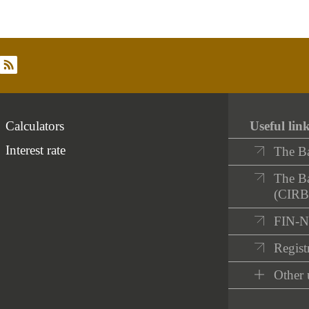
rss
Calculators
Useful lin
Interest rate
The B
The Ba
(CIRB
FIN-
Registr
Other 