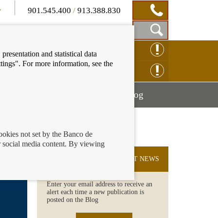
901.545.400
/
913.388.830
Show
CLAIM ONLINE
presentation and statistical data
Search
tings". For more information, see the
Box
ENQUIRY ONLINE
Mostrar
Mostrar
nancial education
Blog
menú
menú
cookies not set by the Banco de
 social media content. By viewing
SUBSCRIBE TO THE LATEST NEWS
Enter your email address to receive an
alert each time a new publication is
posted on the Blog