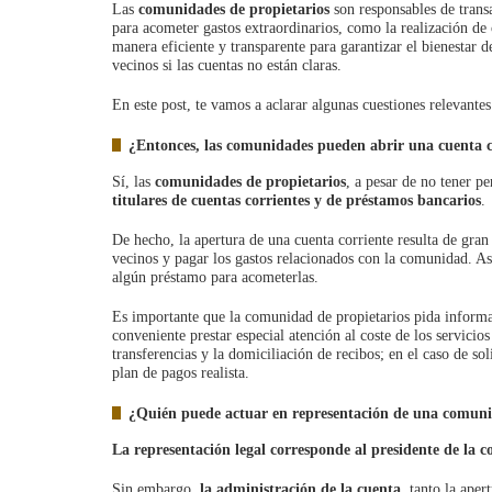
Las
comunidades de propietarios
son responsables de transa
para acometer gastos extraordinarios, como la realización de
manera eficiente y transparente para garantizar el bienestar d
vecinos si las cuentas no están claras.
En este post, te vamos a aclarar algunas cuestiones relevante
¿Entonces, las comunidades pueden abrir una cuenta c
Sí, las
comunidades de propietarios
, a pesar de no tener p
titulares de cuentas corrientes y de préstamos bancarios
.
De hecho, la apertura de una cuenta corriente resulta de gran 
vecinos y pagar los gastos relacionados con la comunidad. Asi
algún préstamo para acometerlas.
Es importante que la comunidad de propietarios pida informac
conveniente prestar especial atención al coste de los servic
transferencias y la domiciliación de recibos; en el caso de sol
plan de pagos realista.
¿Quién puede actuar en representación de una comunid
La representación legal
corresponde al presidente de la
Sin embargo,
la administración de la cuenta
, tanto la ape