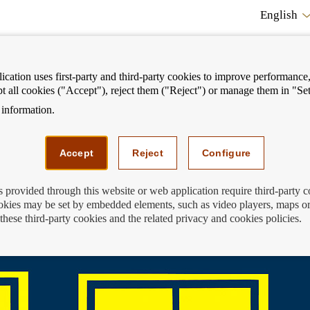
English
cation uses first-party and third-party cookies to improve performance, 
pt all cookies ("Accept"), reject them ("Reject") or manage them in "Set
information.
ostrar
Mostrar
We can help you
Fi
enú
menú
Accept
Reject
Configure
s provided through this website or web application require third-party 
kies may be set by embedded elements, such as video players, maps or
ios y su relación con las entidades
these third-party cookies and the related privacy and cookies policies.