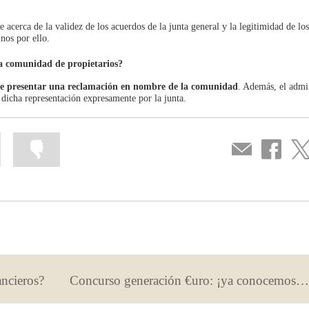
 acerca de la validez de los acuerdos de la junta general y la legitimidad de lo
nos por ello.
a comunidad de propietarios?
e presentar una reclamación en nombre de la comunidad
. Además, el admi
dicha representación expresamente por la junta.
Mark
Mark
Compartir
Share
Sha
information
information
por
on
on
as
as
correo
Facebook
Twit
useful
not
useful
ancieros?
Concurso generación €uro: ¡ya conocemos los equipos clasificados para la segunda fase!