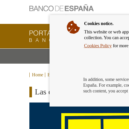
Cookies notice.
This website or web appli
Banking
collection. You can acce
Customer
of
Cookies Policy
for more 
Banco
M
Banking Products and Services
de
m
España
Eurosystem,
back
Home
Blog
to
In addition, some service
home
España. For example, coo
Las comunidades de propietar
such content, you accept 