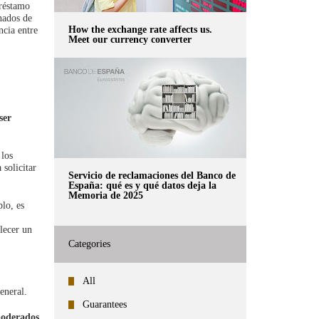
préstamo
nados de
How the exchange rate affects us.
ncia entre
Meet our currency converter
ser
 los
 solicitar
Servicio de reclamaciones del Banco de
España: qué es y qué datos deja la
Memoria de 2025
lo, es
blecer un
Categories
All
eneral.
Guarantees
oderados