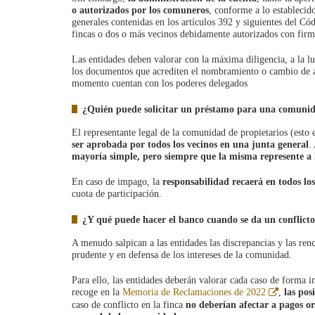
o autorizados por los comuneros
, conforme a lo establecido
generales contenidas en los artículos 392 y siguientes del Có
fincas o dos o más vecinos debidamente autorizados con firm
Las entidades deben valorar con la máxima diligencia, a la l
los documentos que acrediten el nombramiento o cambio de a
momento cuentan con los poderes delegados
¿Quién puede solicitar un préstamo para una comunid
El representante legal de la comunidad de propietarios (esto e
ser aprobada por todos los vecinos en una junta general
.
mayoría simple, pero siempre que la misma represente a l
En caso de impago, la
responsabilidad recaerá en todos los
cuota de participación.
¿Y qué puede hacer el banco cuando se da un conflicto
A menudo salpican a las entidades las discrepancias y las renc
prudente y en defensa de los intereses de la comunidad.
Para ello, las entidades deberán valorar cada caso de forma i
Abre
recoge en la
Memoria de Reclamaciones de 2022
,
las pos
en
caso de conflicto en la finca
no deberían afectar a pagos or
ventana