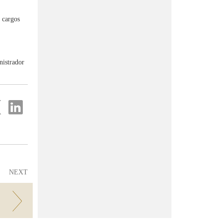
s cargos
nistrador
re
Share
on
ter
Linkedin
NEXT