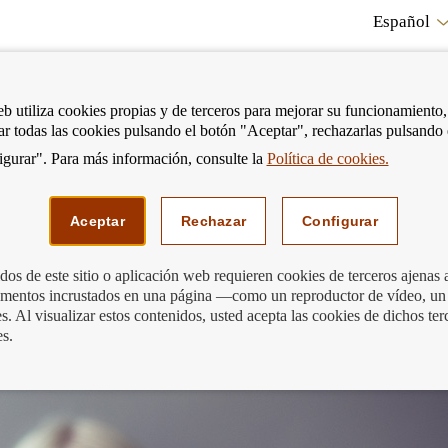
Español
RE
eb utiliza cookies propias y de terceros para mejorar su funcionamiento,
tar todas las cookies pulsando el botón "Aceptar", rechazarlas pulsando
CO
gurar". Para más información, consulte la
Política de cookies.
strar
Mostrar
Podemos ayudarte
Edu
enú
menú
Aceptar
Rechazar
Configurar
os de este sitio o aplicación web requieren cookies de terceros ajenas 
lementos incrustados en una página —como un reproductor de vídeo, un
electual visitan la sucursal del Banco d
. Al visualizar estos contenidos, usted acepta las cookies de dichos ter
es.