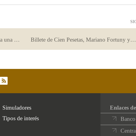
útil
poco
útil
SI
Cómo son los préstamos vinculados a una compra determinada
Billete de Cien Pesetas, Mariano Fortuny y Madrazo
rss
Simuladores
Enlaces de
Tipos de interés
Banco
Centra