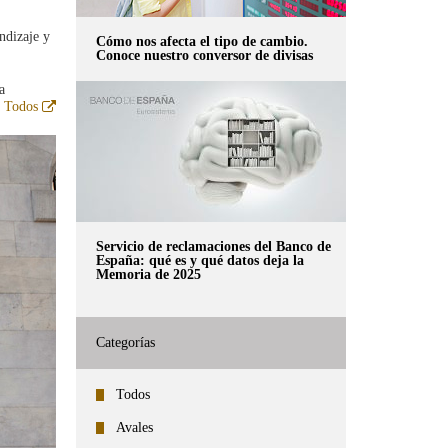
ndizaje y
Cómo nos afecta el tipo de cambio.
Conoce nuestro conversor de divisas
a
Abre
a Todos
en
ventana
nueva
Servicio de reclamaciones del Banco de
España: qué es y qué datos deja la
Memoria de 2025
Categorías
Todos
Avales