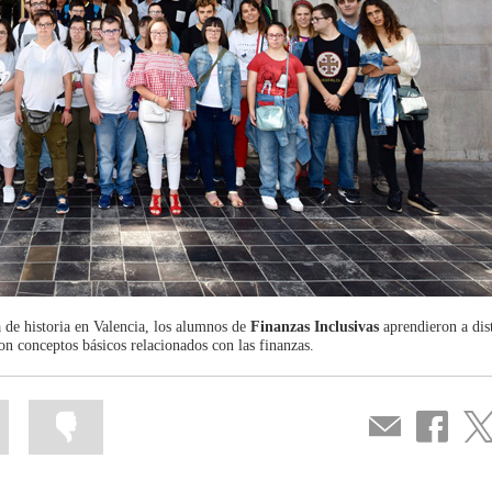
a de historia en Valencia, los alumnos de
Finanzas Inclusivas
aprendieron a dist
con conceptos básicos relacionados con las finanzas.
Marcar
Marcar
Compartir
Compartir
Com
la
la
por
en
en
información
información
correo
...
...
Facebook
Twit
como
como