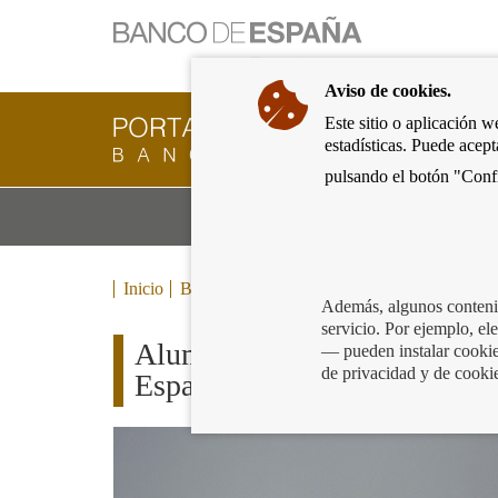
Ir
a
la
Aviso de cookies.
página
de
Este sitio o aplicación w
Cliente
inicio
estadísticas. Puede acep
Bancario
del
del
pulsando el botón "Confi
Banco
Banco
de
Mo
Productos y servicios bancarios
de
España
m
España
Eurosistema,
ir
Inicio
Blog
a
Además, algunos contenid
inicio
servicio. Por ejemplo, e
Alumnos con discapacidad int
— pueden instalar cookies
de privacidad y de cooki
España en Valencia