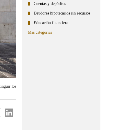
Cuentas y depósitos
Deudores hipotecarios sin recursos
Educación financiera
Más categorías
inguir los
partir
Compartir
en
...
ter
Linkedin