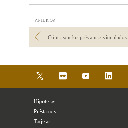
ANTERIOR
twitter
flickr
youtube
linkedin
Hipotecas
Préstamos
Tarjetas