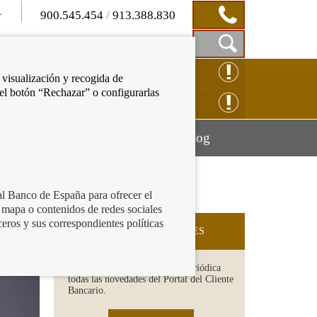
900.545.454
/
913.388.830
Mostrar
CLAMACIÓN ONLINE
 visualización y recogida de
Caja
 el botón “Rechazar” o configurarlas
de
NSULTAS ONLINE
Búsqueda
Mostrar
Mostrar
cación financiera
Blog
menú
menú
al Banco de España para ofrecer el
 mapa o contenidos de redes sociales
e
ceros y sus correspondientes políticas
SUSCRIPCIÓN A NOVEDADES
Recibe en tu email de forma periódica
todas las novedades del Portal del Cliente
Bancario.