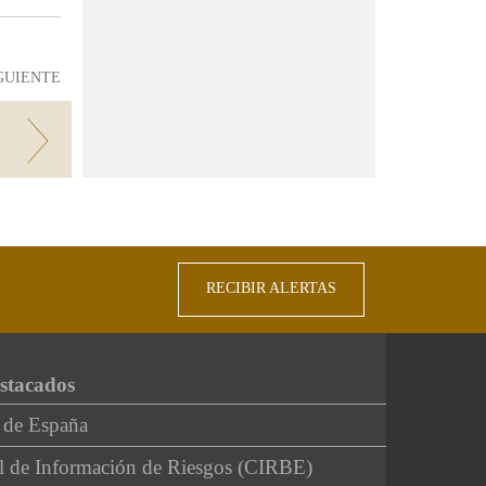
GUIENTE
RECIBIR ALERTAS
stacados
 de España
l de Información de Riesgos (CIRBE)