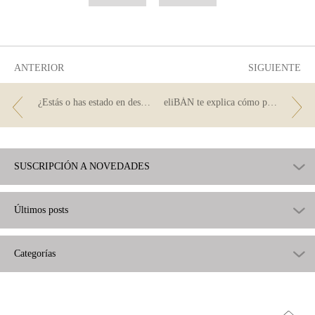
como
como
útil
poco
útil
ANTERIOR
SIGUIENTE
¿Estás o has estado en descubierto?
eliBÁN te explica cómo puedes cancelar tu hipoteca
SUSCRIPCIÓN A NOVEDADES
Últimos posts
Categorías
Ir