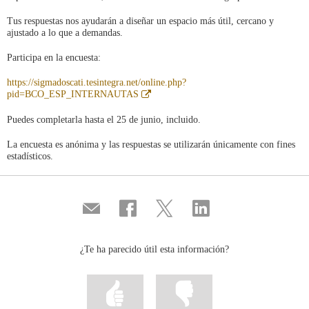
Tus respuestas nos ayudarán a diseñar un espacio más útil, cercano y
ajustado a lo que a demandas.
Participa en la encuesta:
https://sigmadoscati.tesintegra.net/online.php?
Abre
pid=BCO_ESP_INTERNAUTAS
en
ventana
Puedes completarla hasta el 25 de junio, incluido.
nueva
La encuesta es anónima y las respuestas se utilizarán únicamente con fines
estadísticos.
Compartir
Compartir
Compartir
Compartir
por
en
en
en
correo
...
...
...
Facebook
Twitter
Linkedin
¿Te ha parecido útil esta información?
Marcar
Marcar
la
la
información
información