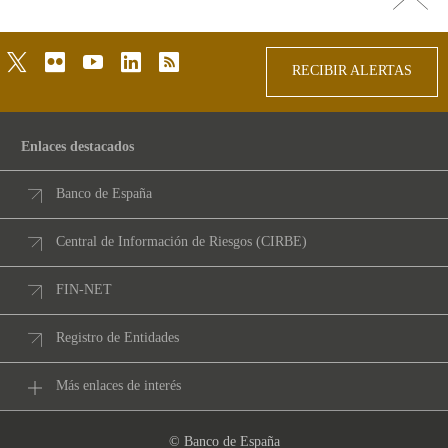
arriba
twitter
flickr
youtube
linkedin
rss
RECIBIR ALERTAS
Enlaces destacados
Banco de España
Central de Información de Riesgos (CIRBE)
FIN-NET
Registro de Entidades
Más enlaces de interés
© Banco de España