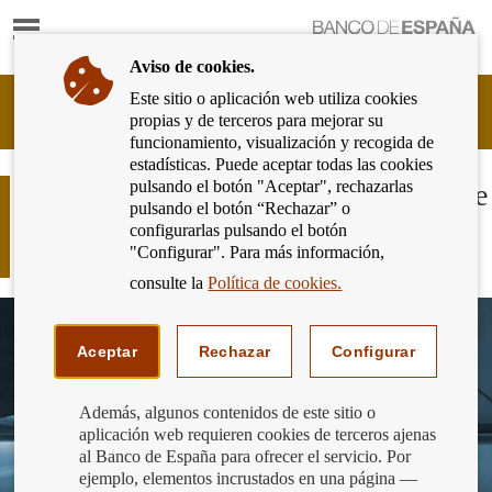
Mostrar
Ir
contenido
a
Aviso de cookies.
la
página
Este sitio o aplicación web utiliza cookies
Cliente
de
propias y de terceros para mejorar su
Bancario
inicio
funcionamiento, visualización y recogida de
del
del
estadísticas. Puede aceptar todas las cookies
Banco
Banco
pulsando el botón "Aceptar", rechazarlas
de
Educación financiera. Cómo tiene que
de
pulsando el botón “Rechazar” o
España
ser el futuro centro expositivo sobre
España
configurarlas pulsando el botón
Eurosistema,
finanzas personales
"Configurar". Para más información,
ir
a
consulte la
Política de cookies.
inicio
Aceptar
Rechazar
Configurar
Además, algunos contenidos de este sitio o
aplicación web requieren cookies de terceros ajenas
al Banco de España para ofrecer el servicio. Por
ejemplo, elementos incrustados en una página —