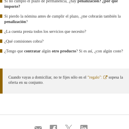
Si no cumplo el plazo de permanencia, ¿hay
penalización? ¿por qué
importe?
Si pierdo la nómina antes de cumplir el plazo, ¿me cobrarán también la
penalización
?
¿La cuenta presta todos los servicios que necesito?
¿Qué comisiones cobra?
¿Tengo que
contratar
algún
otro producto
? Si es así, ¿con algún coste?
Abre
Cuando vayas a domiciliar, no te fijes sólo en el
“regalo”:
sopesa la
en
oferta en su conjunto.
ventana
nueva
Compartir
Compartir
Compartir
Compartir