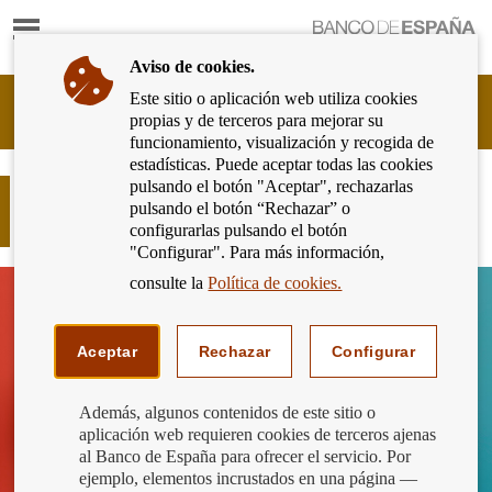
Mostrar
Ir
contenido
a
Aviso de cookies.
la
página
Este sitio o aplicación web utiliza cookies
Cliente
de
propias y de terceros para mejorar su
Bancario
inicio
funcionamiento, visualización y recogida de
del
del
estadísticas. Puede aceptar todas las cookies
Banco
Banco
pulsando el botón "Aceptar", rechazarlas
de
El banco quiere tu nómina: valora
de
pulsando el botón “Rechazar” o
España
estas condiciones antes de decidirte
España
configurarlas pulsando el botón
Eurosistema,
"Configurar". Para más información,
ir
a
consulte la
Política de cookies.
inicio
Aceptar
Rechazar
Configurar
Además, algunos contenidos de este sitio o
aplicación web requieren cookies de terceros ajenas
al Banco de España para ofrecer el servicio. Por
ejemplo, elementos incrustados en una página —