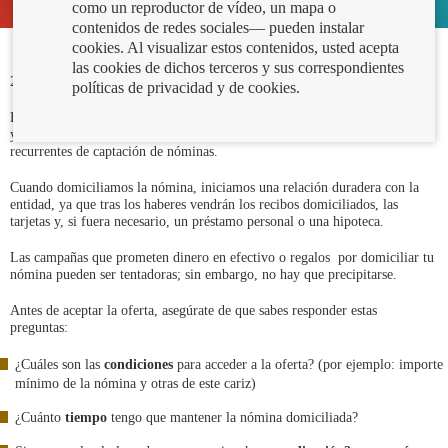
como un reproductor de vídeo, un mapa o
contenidos de redes sociales— pueden instalar
cookies. Al visualizar estos contenidos, usted acepta
las cookies de dichos terceros y sus correspondientes
26/06/2024
políticas de privacidad y de cookies.
Los bancos están siempre a la búsqueda de propuestas atractivas para atraer
y fidelizar nuevos clientes. Y unas de las más habituales son las campañas
recurrentes de captación de nóminas.
Cuando domiciliamos la nómina, iniciamos una relación duradera con la
entidad, ya que tras los haberes vendrán los recibos domiciliados, las
tarjetas y, si fuera necesario, un préstamo personal o una hipoteca.
Las campañas que prometen dinero en efectivo o regalos por domiciliar tu
nómina pueden ser tentadoras; sin embargo, no hay que precipitarse.
Antes de aceptar la oferta, asegúrate de que sabes responder estas
preguntas:
¿Cuáles son las
condiciones
para acceder a la oferta? (por ejemplo: importe
mínimo de la nómina y otras de este cariz)
¿Cuánto
tiempo
tengo que mantener la nómina domiciliada?