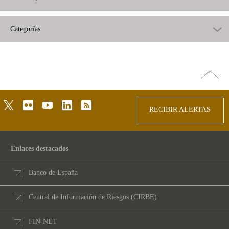
Categorías
Ir
arriba
twitter
flickr
youtube
linkedin
rss
RECIBIR ALERTAS
Enlaces destacados
Banco de España
Central de Información de Riesgos (CIRBE)
FIN-NET