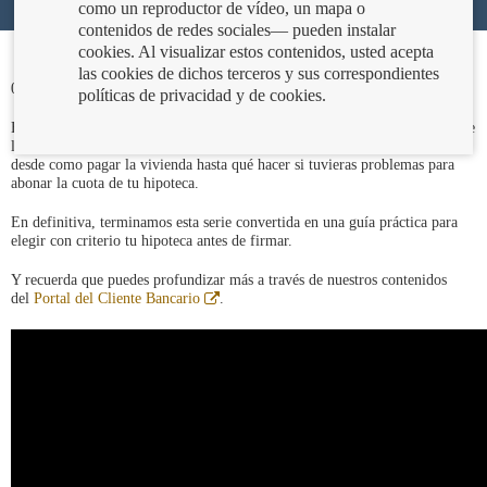
como un reproductor de vídeo, un mapa o
contenidos de redes sociales— pueden instalar
cookies. Al visualizar estos contenidos, usted acepta
las cookies de dichos terceros y sus correspondientes
02/07/2026
políticas de privacidad y de cookies.
En este nuevo capítulo, eliBÁN se despide, no sin antes despejar algunas de
las dudas más habituales al contratar una hipoteca. En el vídeo te cuenta
desde como pagar la vivienda hasta qué hacer si tuvieras problemas para
abonar la cuota de tu hipoteca.
En definitiva, terminamos esta serie convertida en una guía práctica para
elegir con criterio tu hipoteca antes de firmar.
Y recuerda que puedes profundizar más a través de nuestros contenidos
Abre
del
Portal del Cliente Bancario
.
en
ventana
nueva