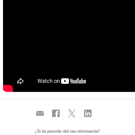
Compartir
Compartir
Compartir
Compartir
por
en
en
en
correo
...
...
...
Facebook
Twitter
Linkedin
¿Te ha parecido útil esta información?