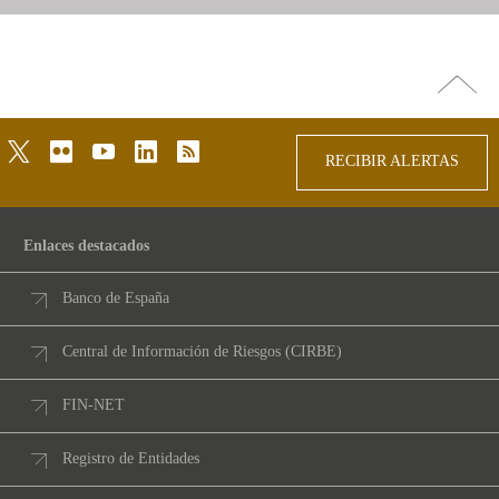
Ir
arriba
twitter
flickr
youtube
linkedin
rss
RECIBIR ALERTAS
Enlaces destacados
Banco de España
Central de Información de Riesgos (CIRBE)
FIN-NET
Registro de Entidades