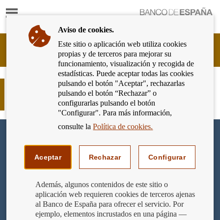
Mostrar
Ir
contenido
a
Aviso de cookies.
la
página
Este sitio o aplicación web utiliza cookies
Cliente
de
propias y de terceros para mejorar su
Bancario
inicio
funcionamiento, visualización y recogida de
del
del
estadísticas. Puede aceptar todas las cookies
Banco
Banco
pulsando el botón "Aceptar", rechazarlas
de
EliBÁN aclara algunas de tus dudas
de
pulsando el botón “Rechazar” o
España
con la hipoteca
España
configurarlas pulsando el botón
Eurosistema,
"Configurar". Para más información,
ir
a
consulte la
Política de cookies.
inicio
Aceptar
Rechazar
Configurar
Además, algunos contenidos de este sitio o
aplicación web requieren cookies de terceros ajenas
al Banco de España para ofrecer el servicio. Por
ejemplo, elementos incrustados en una página —