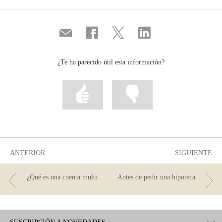
Compartir
Compartir
Compartir
Compartir
por
en
en
en
correo
...
...
...
Facebook
Twitter
Linkedin
¿Te ha parecido útil esta información?
Marcar
Marcar
la
la
información
información
como
como
útil
poco
útil
ANTERIOR
SIGUIENTE
¿Qué es una cuenta multidivisa y para qué sirve?
Antes de pedir una hipoteca