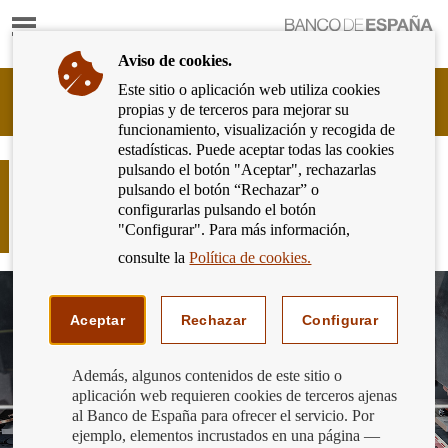
Mostrar
Ir
contenido
a
Aviso de cookies.
la
página
Este sitio o aplicación web utiliza cookies
Cliente
de
propias y de terceros para mejorar su
Bancario
inicio
funcionamiento, visualización y recogida de
del
del
estadísticas. Puede aceptar todas las cookies
Banco
Banco
pulsando el botón "Aceptar", rechazarlas
de
IMBISA: La fábrica de billetes que
de
pulsando el botón “Rechazar” o
España
garantiza el efectivo en España y el
España
configurarlas pulsando el botón
Eurosistema,
Eurosistema
"Configurar". Para más información,
ir
a
consulte la
Política de cookies.
inicio
Aceptar
Rechazar
Configurar
Además, algunos contenidos de este sitio o
aplicación web requieren cookies de terceros ajenas
al Banco de España para ofrecer el servicio. Por
ejemplo, elementos incrustados en una página —