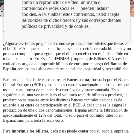
como un reproductor de vídeo, un mapa o
contenidos de redes sociales— pueden instalar
cookies. Al visualizar estos contenidos, usted acepta
las cookies de dichos terceros y sus correspondientes
políticas de privacidad y de cookies.
17/06/2025
¿Alguna vez te has preguntado cómo se producen los billetes que llevas en
el bolsillo? Aunque solemos darlo por sentado, detrás de cada billete hay un
proceso complejo que asegura que el dinero en
efectivo
esté disponible en
toda la zona euro. En España,
IMBISA
(Imprenta de Billetes S.A.) es la
entidad encargada de imprimir billetes de euro por encargo del
Banco de
España
con los más altos estándares de calidad, seguridad y sostenibilidad.
Para producir los billetes en euros, el
Eurosistema
, formado por el Banco
Central Europeo (BCE) y los bancos centrales nacionales de los países que
usan el euro, opera de manera descentralizada y mancomunada. Esto
significa que, una vez calculado el volumen total de billetes a producir, la
producción se reparte entre los distintos bancos centrales nacionales de
acuerdo a su cuota de participación en el BCE. A cada uno se le asigna la
producción de una o dos denominaciones. España asume la fabricación de
aproximadamente el 12% del total, no solo para el consumo interno en
España, sino para toda la zona euro.
Para
imprimir los billetes
, cada país puede contar con su propia imprenta