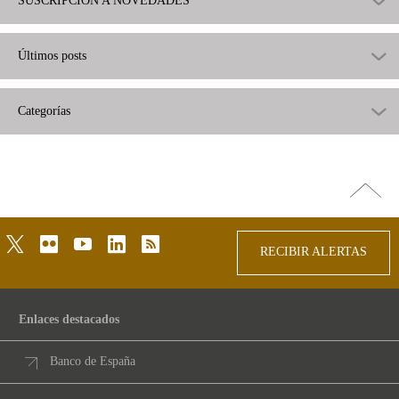
SUSCRIPCIÓN A NOVEDADES
Últimos posts
Categorías
Ir
arriba
twitter
flickr
youtube
linkedin
rss
RECIBIR ALERTAS
Enlaces destacados
Banco de España