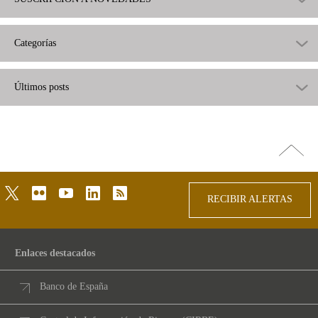
Categorías
Últimos posts
Ir
arriba
twitter
flickr
youtube
linkedin
rss
RECIBIR ALERTAS
Enlaces destacados
Banco de España