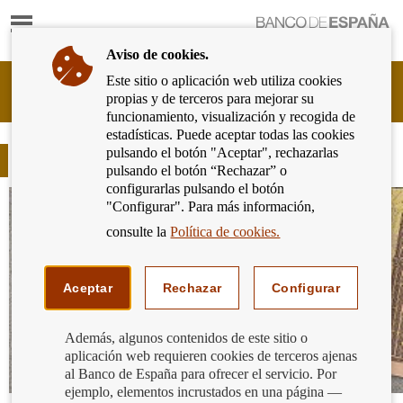
Mostrar
Ir
contenido
a
Aviso de cookies.
la
página
Este sitio o aplicación web utiliza cookies
Cliente
de
propias y de terceros para mejorar su
Bancario
inicio
funcionamiento, visualización y recogida de
del
del
estadísticas. Puede aceptar todas las cookies
Banco
Banco
pulsando el botón "Aceptar", rechazarlas
de
Blog
de
pulsando el botón “Rechazar” o
España
España
configurarlas pulsando el botón
Eurosistema,
"Configurar". Para más información,
ir
a
consulte la
Política de cookies.
inicio
Aceptar
Rechazar
Configurar
Además, algunos contenidos de este sitio o
aplicación web requieren cookies de terceros ajenas
al Banco de España para ofrecer el servicio. Por
ejemplo, elementos incrustados en una página —