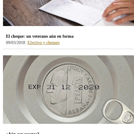
El cheque: un veterano aún en forma
-
09/03/2018
Efectivo y cheques
blog
-
/webcb/Blog/EfectivoCheques