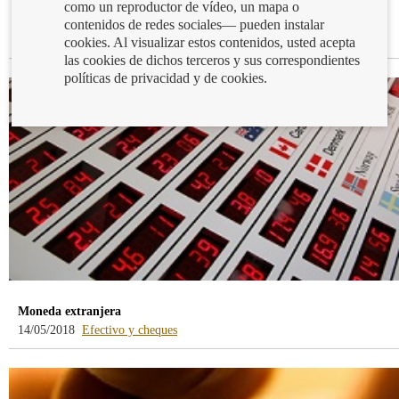
como un reproductor de vídeo, un mapa o
Presentación de los nuevos billetes de 100 y 200 euros
contenidos de redes sociales— pueden instalar
-
21/09/2018
Efectivo y cheques
cookies. Al visualizar estos contenidos, usted acepta
blog
las cookies de dichos terceros y sus correspondientes
-
políticas de privacidad y de cookies.
/webcb/Blog/EfectivoCheques
Moneda extranjera
-
14/05/2018
Efectivo y cheques
blog
-
/webcb/Blog/EfectivoCheques