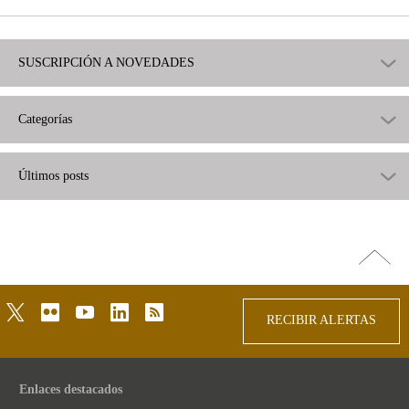
útil
SUSCRIPCIÓN A NOVEDADES
Categorías
Últimos posts
Ir
arriba
twitter
flickr
youtube
linkedin
rss
RECIBIR ALERTAS
Enlaces destacados