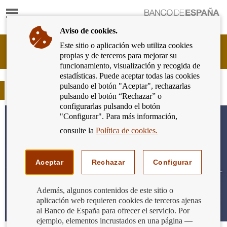
Mostrar
Ir
contenido
a
Aviso de cookies.
la
página
Este sitio o aplicación web utiliza cookies
Cliente
de
propias y de terceros para mejorar su
Bancario
inicio
funcionamiento, visualización y recogida de
del
del
estadísticas. Puede aceptar todas las cookies
Banco
Banco
pulsando el botón "Aceptar", rechazarlas
de
Blog
de
pulsando el botón “Rechazar” o
España
España
configurarlas pulsando el botón
Eurosistema,
"Configurar". Para más información,
ir
a
consulte la
Política de cookies.
inicio
Aceptar
Rechazar
Configurar
Además, algunos contenidos de este sitio o
aplicación web requieren cookies de terceros ajenas
al Banco de España para ofrecer el servicio. Por
ejemplo, elementos incrustados en una página —