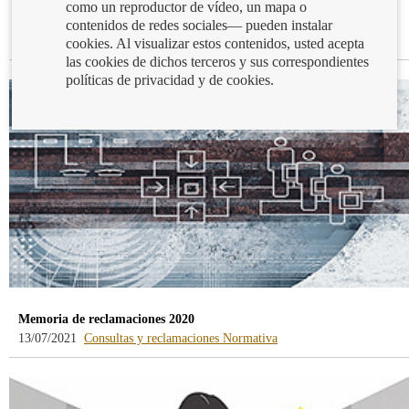
como un reproductor de vídeo, un mapa o
Datos estadísticos durante el primer trimestre de 2021
contenidos de redes sociales— pueden instalar
-
30/07/2021
Consultas y reclamaciones
cookies. Al visualizar estos contenidos, usted acepta
blog
las cookies de dichos terceros y sus correspondientes
-
políticas de privacidad y de cookies.
/webcb/Blog/Otras/ConsultasYRecla
Memoria de reclamaciones 2020
-
-
13/07/2021
Consultas y reclamaciones
Normativa
blog
blog
-
-
/webcb/Blog/Otras/ConsultasYRecla
/webcb/Blog/Otras/Norma