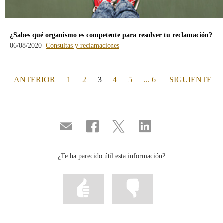
¿Sabes qué organismo es competente para resolver tu reclamación?
-
06/08/2020
Consultas y reclamaciones
blog
-
/webcb/Blog/Otras/ConsultasYRecla
PÁGINA
(actual)
PÁGINA
ANTERIOR
1
2
3
4
5
... 6
SIGUIENTE
Compartir
Compartir
Compartir
Compartir
por
en
en
en
correo
...
...
...
Facebook
Twitter
Linkedin
¿Te ha parecido útil esta información?
Marcar
Marcar
la
la
información
información
como
como
útil
poco