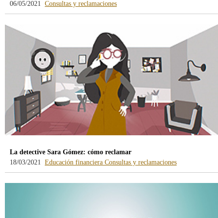
-
06/05/2021
Consultas y reclamaciones
blog
-
/webcb/Blog/Otras/ConsultasYRecla
La detective Sara Gómez: cómo reclamar
-
-
18/03/2021
Educación financiera
Consultas y reclamaciones
blog
blog
-
-
/webcb/Blog/EducacionFinanciera
/webcb/Blog/O