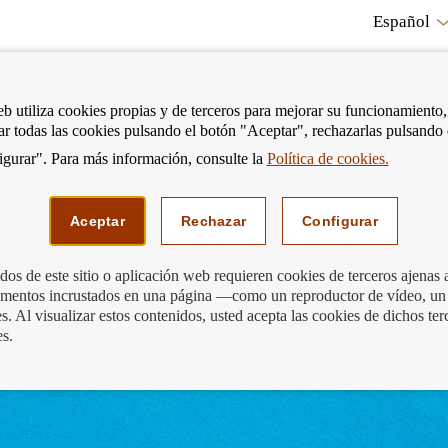
Español
RE
eb utiliza cookies propias y de terceros para mejorar su funcionamiento,
tar todas las cookies pulsando el botón "Aceptar", rechazarlas pulsando
CO
gurar". Para más información, consulte la
Política de cookies.
strar
Mostrar
Podemos ayudarte
Edu
enú
menú
Aceptar
Rechazar
Configurar
os de este sitio o aplicación web requieren cookies de terceros ajenas 
lementos incrustados en una página —como un reproductor de vídeo, un
intrusismo financiero
. Al visualizar estos contenidos, usted acepta las cookies de dichos ter
es.