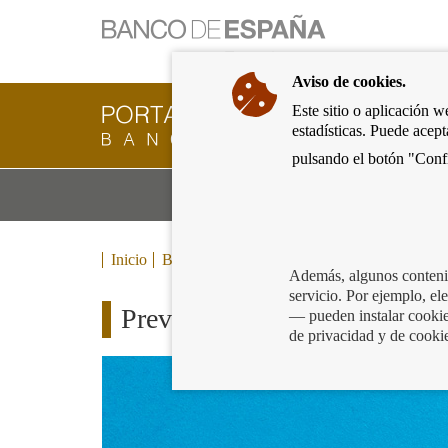
Ir
a
la
Aviso de cookies.
página
de
Este sitio o aplicación w
Cliente
inicio
estadísticas. Puede acep
Bancario
del
del
pulsando el botón "Confi
Banco
Banco
de
Mo
Productos y servicios bancarios
de
España
m
España
Eurosistema,
ir
Inicio
Blog
a
Además, algunos contenid
inicio
servicio. Por ejemplo, e
Prevención y lucha contra el 
— pueden instalar cookies
de privacidad y de cooki