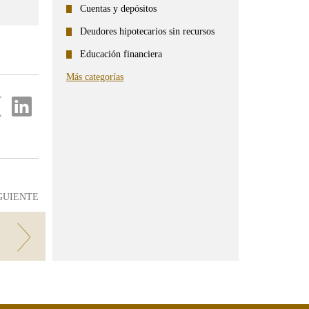
Cuentas y depósitos
Deudores hipotecarios sin recursos
Educación financiera
Más categorías
partir
Compartir
en
...
ter
Linkedin
GUIENTE