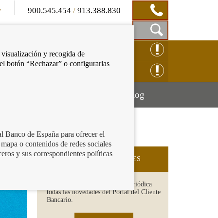
900.545.454
/
913.388.830
Mostrar
CLAMACIÓN ONLINE
 visualización y recogida de
Caja
 el botón “Rechazar” o configurarlas
de
NSULTAS ONLINE
Búsqueda
Mostrar
Mostrar
cación financiera
Blog
menú
menú
al Banco de España para ofrecer el
 mapa o contenidos de redes sociales
ceros y sus correspondientes políticas
SUSCRIPCIÓN A NOVEDADES
Recibe en tu email de forma periódica
todas las novedades del Portal del Cliente
Bancario.