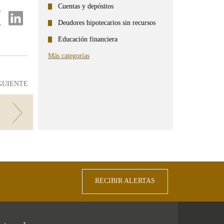
Cuentas y depósitos
partir
Compartir
en
Deudores hipotecarios sin recursos
...
ter
Linkedin
Educación financiera
Más categorías
GUIENTE
RECIBIR ALERTAS