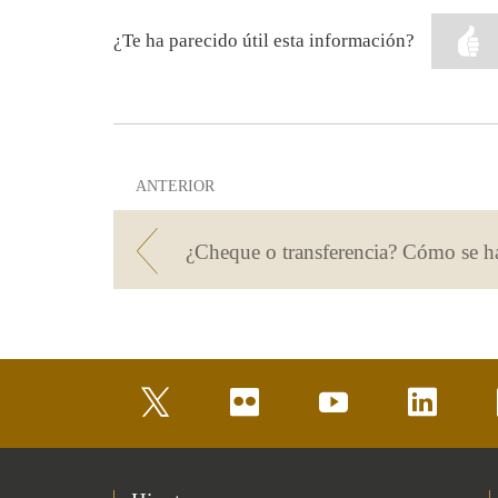
¿Te ha parecido útil esta información?
ANTERIOR
twitter
flickr
youtube
linkedin