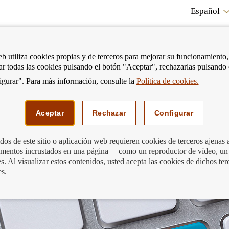
Español
RE
eb utiliza cookies propias y de terceros para mejorar su funcionamiento,
tar todas las cookies pulsando el botón "Aceptar", rechazarlas pulsando
CO
gurar". Para más información, consulte la
Política de cookies.
strar
Mostrar
Podemos ayudarte
Edu
enú
menú
Aceptar
Rechazar
Configurar
os de este sitio o aplicación web requieren cookies de terceros ajenas 
lementos incrustados en una página —como un reproductor de vídeo, un
tu banco en enero?
. Al visualizar estos contenidos, usted acepta las cookies de dichos ter
es.