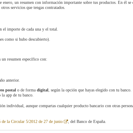
e enero, un resumen con información importante sobre tus productos. En él se 
 otros servicios que tengas contratados.
n el importe de cada una y el total.
eses como si hubo descubierto).
ás un resumen específico con:
año anterior.
eo postal
o de forma
digital
, según la opción que hayas elegido con tu banco. 
o la app de tu banco.
ación individual, aunque compartas cualquier producto bancario con otras person
Abre
 de la Circular 5/2012 de 27 de junio
, del Banco de España.
en
ventana