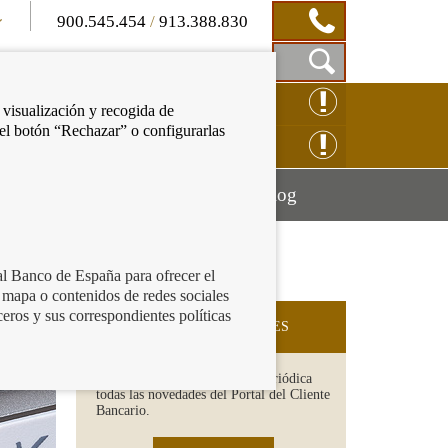
900.545.454
/
913.388.830
Mostrar
CLAMACIÓN ONLINE
 visualización y recogida de
Caja
 el botón “Rechazar” o configurarlas
de
NSULTAS ONLINE
Búsqueda
Mostrar
Mostrar
cación financiera
Blog
menú
menú
al Banco de España para ofrecer el
 mapa o contenidos de redes sociales
ceros y sus correspondientes políticas
SUSCRIPCIÓN A NOVEDADES
Recibe en tu email de forma periódica
todas las novedades del Portal del Cliente
Bancario.