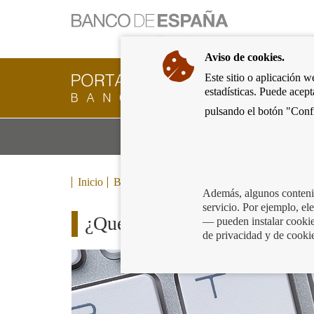
Ir
a
la
Aviso de cookies.
página
de
Este sitio o aplicación w
Cliente
inicio
estadísticas. Puede acep
Bancario
del
del
pulsando el botón "Confi
Banco
Banco
de
Mo
Productos y servicios bancarios
de
España
m
España
Eurosistema,
ir
Inicio
Blog
a
Además, algunos contenid
inicio
servicio. Por ejemplo, e
¿Qué información te enviará 
— pueden instalar cookies
de privacidad y de cooki