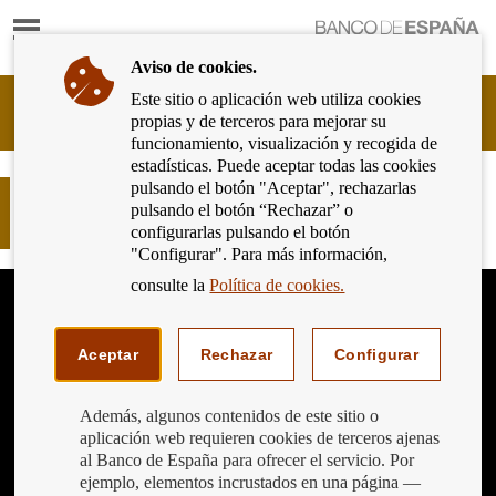
Mostrar
Ir
contenido
a
Aviso de cookies.
la
página
Este sitio o aplicación web utiliza cookies
Cliente
de
propias y de terceros para mejorar su
Bancario
inicio
funcionamiento, visualización y recogida de
del
del
estadísticas. Puede aceptar todas las cookies
Banco
Banco
pulsando el botón "Aceptar", rechazarlas
de
Retrato de Laureano Figuerola y
de
pulsando el botón “Rechazar” o
España
Ballester, Máximo Peña Muñoz
España
configurarlas pulsando el botón
Eurosistema,
"Configurar". Para más información,
ir
a
consulte la
Política de cookies.
inicio
Aceptar
Rechazar
Configurar
Además, algunos contenidos de este sitio o
aplicación web requieren cookies de terceros ajenas
al Banco de España para ofrecer el servicio. Por
ejemplo, elementos incrustados en una página —