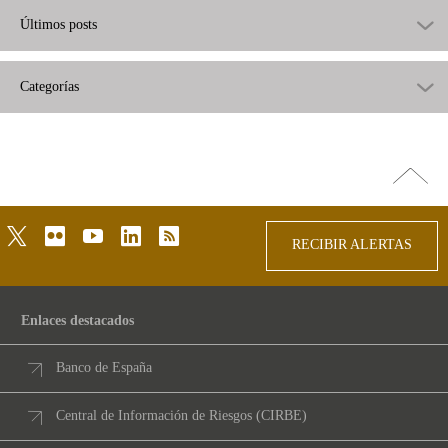
Últimos posts
Categorías
Ir
arriba
twitter
flickr
youtube
linkedin
rss
RECIBIR ALERTAS
Enlaces destacados
Banco de España
Central de Información de Riesgos (CIRBE)