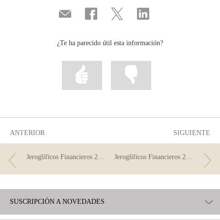
Compartir
Compartir
Compartir
Compartir
por
en
en
en
correo
...
...
...
Facebook
Twitter
Linkedin
¿Te ha parecido útil esta información?
Marcar
Marcar
la
la
información
información
como
como
útil
poco
útil
ANTERIOR
SIGUIENTE
Jeroglíficos Financieros 2019 (3)
Jeroglíficos Financieros 2019 (2)
SUSCRIPCIÓN A NOVEDADES