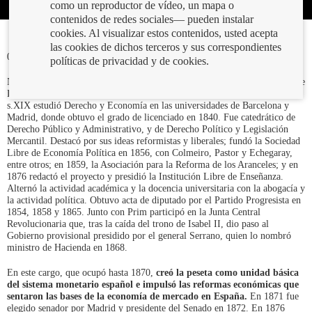
como un reproductor de vídeo, un mapa o
contenidos de redes sociales— pueden instalar
cookies. Al visualizar estos contenidos, usted acepta
las cookies de dichos terceros y sus correspondientes
07/08/2019
políticas de privacidad y de cookies.
Nuestra serie de
posts
“Si los cuadros hablaran” continúa con este retrato de
Laureano Figuerola y Ballester. Este economista y político español del
s.XIX estudió Derecho y Economía en las universidades de Barcelona y
Madrid, donde obtuvo el grado de licenciado en 1840. Fue catedrático de
Derecho Público y Administrativo, y de Derecho Político y Legislación
Mercantil. Destacó por sus ideas reformistas y liberales; fundó la Sociedad
Libre de Economía Política en 1856, con Colmeiro, Pastor y Echegaray,
entre otros; en 1859, la Asociación para la Reforma de los Aranceles; y en
1876 redactó el proyecto y presidió la Institución Libre de Enseñanza.
Alternó la actividad académica y la docencia universitaria con la abogacía y
la actividad política. Obtuvo acta de diputado por el Partido Progresista en
1854, 1858 y 1865. Junto con Prim participó en la Junta Central
Revolucionaria que, tras la caída del trono de Isabel II, dio paso al
Gobierno provisional presidido por el general Serrano, quien lo nombró
ministro de Hacienda en 1868.
En este cargo, que ocupó hasta 1870,
creó la peseta como unidad básica
del sistema monetario español e impulsó las reformas económicas que
sentaron las bases de la economía de mercado en España.
En 1871 fue
elegido senador por Madrid y presidente del Senado en 1872. En 1876