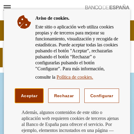
Mostrar
Ir
contenido
a
Aviso de cookies.
la
página
Este sitio o aplicación web utiliza cookies
Cliente
de
propias y de terceros para mejorar su
Bancario
inicio
funcionamiento, visualización y recogida de
del
del
estadísticas. Puede aceptar todas las cookies
Banco
Banco
pulsando el botón "Aceptar", rechazarlas
de
¿Son todas las cuentas de pago
de
pulsando el botón “Rechazar” o
España
iguales?
España
configurarlas pulsando el botón
Eurosistema,
"Configurar". Para más información,
ir
a
consulte la
Política de cookies.
inicio
Aceptar
Rechazar
Configurar
Además, algunos contenidos de este sitio o
aplicación web requieren cookies de terceros ajenas
al Banco de España para ofrecer el servicio. Por
ejemplo, elementos incrustados en una página —