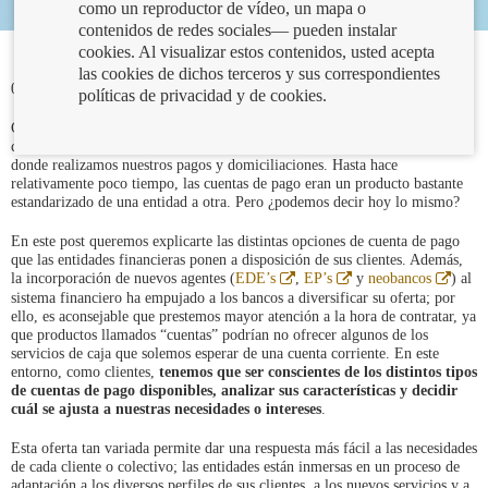
como un reproductor de vídeo, un mapa o
contenidos de redes sociales— pueden instalar
cookies. Al visualizar estos contenidos, usted acepta
las cookies de dichos terceros y sus correspondientes
03/07/2025
políticas de privacidad y de cookies.
Cuando decimos que hemos abierto una cuenta, nos solemos referir a una
cuenta de pago, donde habitualmente recibimos nuestros ingresos y desde
donde realizamos nuestros pagos y domiciliaciones. Hasta hace
relativamente poco tiempo, las cuentas de pago eran un producto bastante
estandarizado de una entidad a otra. Pero ¿podemos decir hoy lo mismo?
En este post queremos explicarte las distintas opciones de cuenta de pago
que las entidades financieras ponen a disposición de sus clientes. Además,
Abre
Abre
Abre
la incorporación de nuevos agentes (
EDE’s
,
EP’s
y
neobancos
) al
en
en
en
sistema financiero ha empujado a los bancos a diversificar su oferta; por
ventana
ventana
venta
ello, es aconsejable que prestemos mayor atención a la hora de contratar, ya
nueva
nueva
nueva
que productos llamados “cuentas” podrían no ofrecer algunos de los
servicios de caja que solemos esperar de una cuenta corriente. En este
entorno, como clientes,
tenemos que ser conscientes de los distintos tipos
de cuentas de pago disponibles, analizar sus características y decidir
cuál se ajusta a nuestras necesidades o intereses
.
Esta oferta tan variada permite dar una respuesta más fácil a las necesidades
de cada cliente o colectivo; las entidades están inmersas en un proceso de
adaptación a los diversos perfiles de sus clientes, a los nuevos servicios y a