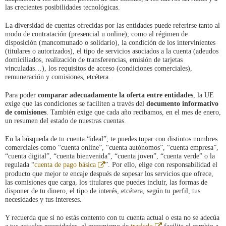
las crecientes posibilidades tecnológicas.
La diversidad de cuentas ofrecidas por las entidades puede referirse tanto al
modo de contratación (presencial u online), como al régimen de
disposición (mancomunado o solidario), la condición de los intervinientes
(titulares o autorizados), el tipo de servicios asociados a la cuenta (adeudos
domiciliados, realización de transferencias, emisión de tarjetas
vinculadas…), los requisitos de acceso (condiciones comerciales),
remuneración y comisiones, etcétera.
Para poder
comparar adecuadamente la oferta entre entidades
, la UE
exige que las condiciones se faciliten a través del
documento informativo
de comisiones
. También exige que cada año recibamos, en el mes de enero,
un resumen del estado de nuestras cuentas.
En la búsqueda de tu cuenta “ideal”, te puedes topar con distintos nombres
comerciales como “cuenta online”, “cuenta autónomos”, “cuenta empresa”,
“cuenta digital”, “cuenta bienvenida”, “cuenta joven”, “cuenta verde” o la
Abre
regulada “
cuenta de pago básica
”. Por ello, elige con responsabilidad el
en
producto que mejor te encaje después de sopesar los servicios que ofrece,
ventana
las comisiones que carga, los titulares que puedes incluir, las formas de
nueva
disponer de tu dinero, el tipo de interés, etcétera, según tu perfil, tus
necesidades y tus intereses.
Y recuerda que si no estás contento con tu cuenta actual o esta no se adecúa
Abre