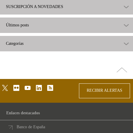
SUSCRIPCIÓN A NOVEDADES
Últimos posts
Categorías
Ir
arriba
twitter
flickr
youtube
linkedin
rss
RECIBIR ALERTAS
Enlaces destacados
Banco de España