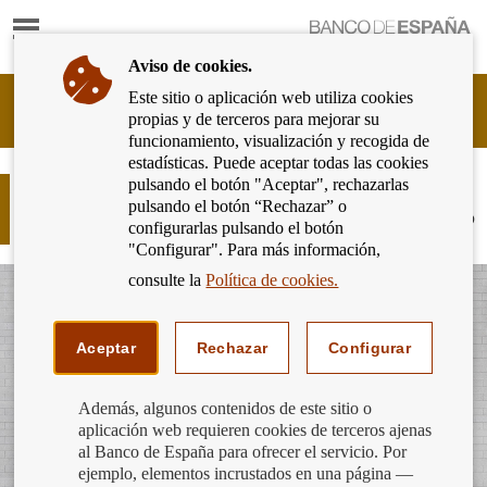
Mostrar
Ir
contenido
a
Aviso de cookies.
la
página
Este sitio o aplicación web utiliza cookies
Cliente
de
propias y de terceros para mejorar su
Bancario
inicio
funcionamiento, visualización y recogida de
del
del
estadísticas. Puede aceptar todas las cookies
Banco
Banco
pulsando el botón "Aceptar", rechazarlas
de
¿Quieres saber la evolución reciente
de
pulsando el botón “Rechazar” o
España
de las hipotecas a tipo de interés fijo?
España
configurarlas pulsando el botón
Eurosistema,
"Configurar". Para más información,
ir
a
consulte la
Política de cookies.
inicio
Aceptar
Rechazar
Configurar
Además, algunos contenidos de este sitio o
aplicación web requieren cookies de terceros ajenas
al Banco de España para ofrecer el servicio. Por
ejemplo, elementos incrustados en una página —