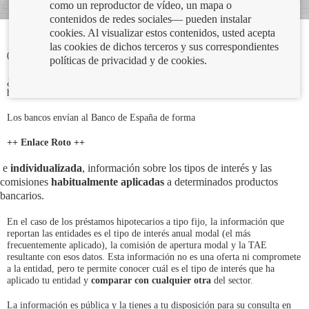
como un reproductor de vídeo, un mapa o
contenidos de redes sociales— pueden instalar
cookies. Al visualizar estos contenidos, usted acepta
las cookies de dichos terceros y sus correspondientes
05/05/2022
políticas de privacidad y de cookies.
¿Quieres saber cuál es la tendencia del tipo de interés en los préstamos
hipotecarios a tipo fijo en estos tres últimos años?
Los bancos envían al Banco de España de forma
++ Enlace Roto ++
e
individualizada
, información sobre los tipos de interés y las
comisiones
habitualmente aplicadas
a determinados productos
bancarios.
En el caso de los préstamos hipotecarios a tipo fijo, la información que
reportan las entidades es el tipo de interés anual modal (el más
frecuentemente aplicado), la comisión de apertura modal y la TAE
resultante con esos datos. Esta información no es una oferta ni compromete
a la entidad, pero te permite conocer cuál es el tipo de interés que ha
aplicado tu entidad y
comparar con cualquier otra
del sector.
La información es pública y la tienes a tu disposición para su consulta en