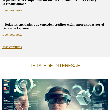
¿Qué ocurre si compramos un bien o contratamos un servicio y
lo financiamos?
sobre
Leer respuesta
¿Qué
ocurre
si
¿Todas las entidades que conceden créditos están supervisadas por el
compramos
Banco de España?
un
bien
sobre
Leer respuesta
o
¿Todas
contratamos
las
un
entidades
Más consultas
servicio
que
y
conceden créditos
lo financiamos?
están
supervisadas
TE PUEDE INTERESAR
por
el
Banco
de
España?