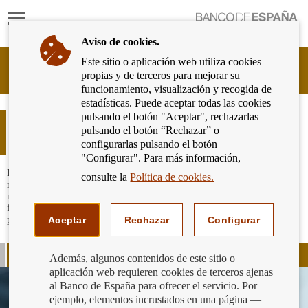
Mostrar
Ir
contenido
a
Aviso de cookies.
la
página
Este sitio o aplicación web utiliza cookies
Cliente
de
propias y de terceros para mejorar su
Bancario
inicio
funcionamiento, visualización y recogida de
del
del
estadísticas. Puede aceptar todas las cookies
Banco
Banco
pulsando el botón "Aceptar", rechazarlas
de
Préstamo personal y crédito al
de
pulsando el botón “Rechazar” o
España
consumo
España
configurarlas pulsando el botón
Eurosistema,
"Configurar". Para más información,
ir
a
Los préstamos personales y los créditos al consumo son los productos que
consulte la
Política de cookies.
nos permiten financiar la adquisición de bienes duraderos (un coche,
inicio
muebles, etc), pagar un máster, realizar un viaje, etc... Suelen ser más
fáciles de obtener que un préstamo hipotecario, aunque resultan más caros
porque los intereses que hay que pagar al banco son más elevados.
Aceptar
Rechazar
Configurar
Concepto y características
Además, algunos contenidos de este sitio o
aplicación web requieren cookies de terceros ajenas
al Banco de España para ofrecer el servicio. Por
ejemplo, elementos incrustados en una página —