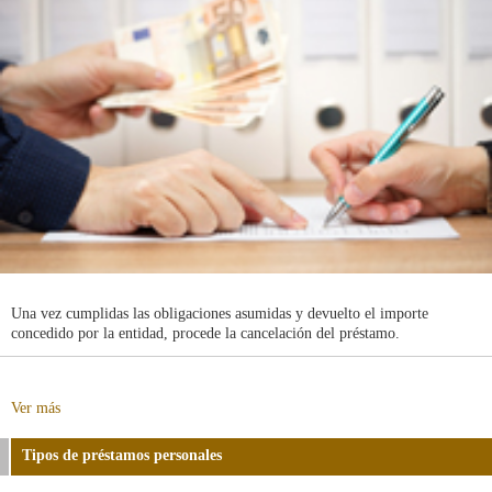
Una vez cumplidas las obligaciones asumidas y devuelto el importe
concedido por la entidad, procede la cancelación del préstamo.
sobre
Ver más
Cancelación
del
Tipos de préstamos personales
préstamo