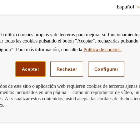
Español
RE
eb utiliza cookies propias y de terceros para mejorar su funcionamiento,
tar todas las cookies pulsando el botón "Aceptar", rechazarlas pulsando
CO
gurar". Para más información, consulte la
Política de cookies.
strar
Mostrar
Podemos ayudarte
Edu
enú
menú
Aceptar
Rechazar
Configurar
os de este sitio o aplicación web requieren cookies de terceros ajenas 
lementos incrustados en una página —como un reproductor de vídeo, un
. Al visualizar estos contenidos, usted acepta las cookies de dichos ter
es.