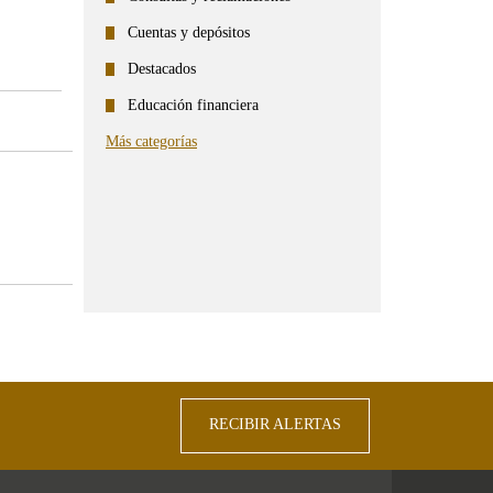
Cuentas y depósitos
Destacados
Educación financiera
Más categorías
Compartir
Compartir
Compartir
Compartir
por
en
en
en
correo
...
...
...
Facebook
Twitter
Linkedin
RECIBIR ALERTAS