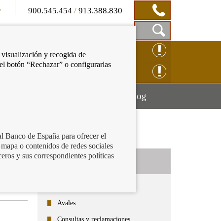
900.545.454
/
913.388.830
Mostrar
CLAMACIÓN ONLINE
 visualización y recogida de
Caja
 el botón “Rechazar” o configurarlas
de
NSULTAS ONLINE
Búsqueda
Mostrar
Mostrar
cación financiera
Blog
menú
menú
al Banco de España para ofrecer el
 mapa o contenidos de redes sociales
ceros y sus correspondientes políticas
Categorías
Todos
Avales
Consultas y reclamaciones