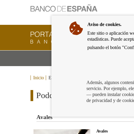
Ir
a
la
Aviso de cookies.
página
de
Este sitio o aplicación w
Cliente
inicio
estadísticas. Puede acep
Bancario
del
del
pulsando el botón "Confi
Banco
Banco
de
Mo
Productos y servicios bancarios
de
España
m
España
Eurosistema,
ir
Inicio
Educación financiera
Podcasts
a
Además, algunos contenid
inicio
servicio. Por ejemplo, e
Podcasts
— pueden instalar cookies
de privacidad y de cooki
Avales
Avales