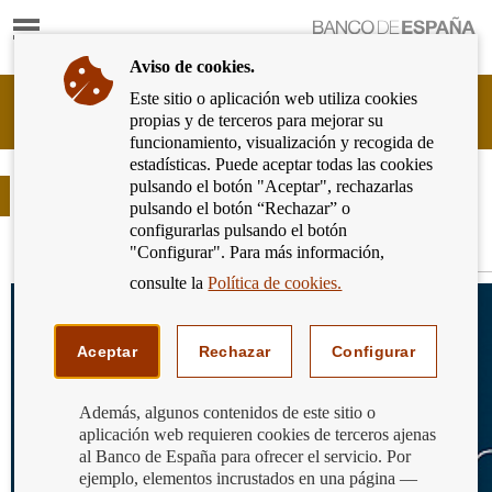
Mostrar
Ir
contenido
a
Aviso de cookies.
la
página
Este sitio o aplicación web utiliza cookies
Cliente
de
propias y de terceros para mejorar su
Bancario
inicio
funcionamiento, visualización y recogida de
del
del
estadísticas. Puede aceptar todas las cookies
Banco
Banco
pulsando el botón "Aceptar", rechazarlas
de
Videos
de
pulsando el botón “Rechazar” o
España
España
configurarlas pulsando el botón
Eurosistema,
"Configurar". Para más información,
ir
Comisiones
a
consulte la
Política de cookies.
inicio
Aceptar
Rechazar
Configurar
Además, algunos contenidos de este sitio o
aplicación web requieren cookies de terceros ajenas
al Banco de España para ofrecer el servicio. Por
ejemplo, elementos incrustados en una página —