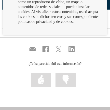
como un reproductor de vídeo, un mapa o
contenidos de redes sociales— pueden instalar
cookies. Al visualizar estos contenidos, usted acepta
las cookies de dichos terceros y sus correspondientes
El universo financiero: Planeta Comisiones
políticas de privacidad y de cookies.
12/05/2020
Comisiones
Destacados
El Universo Financiero
Compartir
Compartir
Compartir
Compartir
por
en
en
en
correo
...
...
...
Facebook
Twitter
Linkedin
¿Te ha parecido útil esta información?
Marcar
Marcar
la
la
información
información
como
como
útil
poco
útil