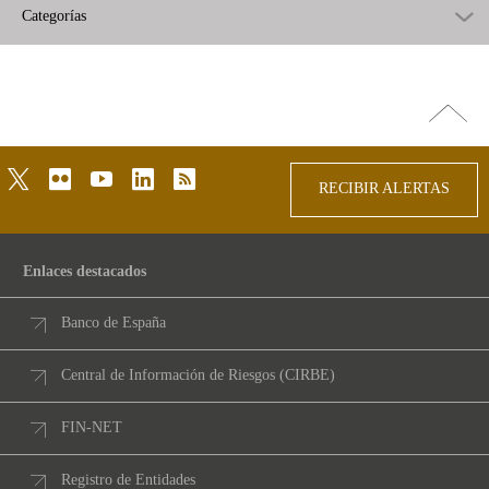
Categorías
Ir
arriba
twitter
flickr
youtube
linkedin
rss
RECIBIR ALERTAS
Enlaces destacados
Banco de España
Central de Información de Riesgos (CIRBE)
FIN-NET
Registro de Entidades