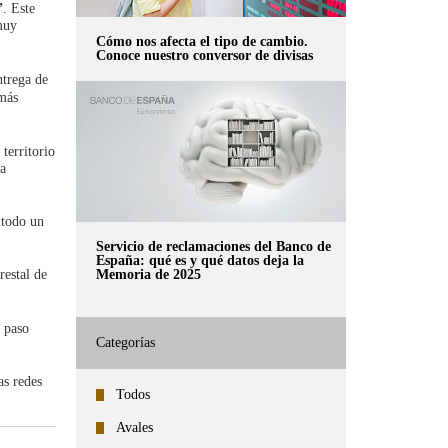
”
. Este
muy
Cómo nos afecta el tipo de cambio.
Conoce nuestro conversor de divisas
ntrega de
 más
a
territorio
a
 todo un
Servicio de reclamaciones del Banco de
España: qué es y qué datos deja la
restal de
Memoria de 2025
 paso
Categorías
as redes
Todos
Avales