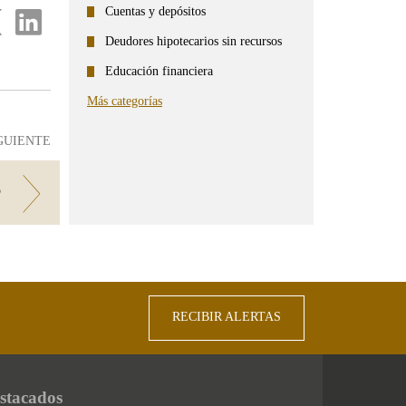
Cuentas y depósitos
partir
Compartir
en
Deudores hipotecarios sin recursos
...
ter
Linkedin
Educación financiera
Más categorías
GUIENTE
?
RECIBIR ALERTAS
stacados