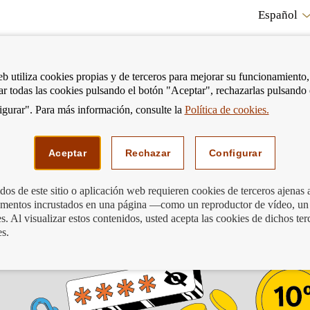
Español
RE
eb utiliza cookies propias y de terceros para mejorar su funcionamiento,
tar todas las cookies pulsando el botón "Aceptar", rechazarlas pulsando
CO
gurar". Para más información, consulte la
Política de cookies.
strar
Mostrar
Podemos ayudarte
Edu
enú
menú
Aceptar
Rechazar
Configurar
os de este sitio o aplicación web requieren cookies de terceros ajenas 
lementos incrustados en una página —como un reproductor de vídeo, un
 Educación Financiera
. Al visualizar estos contenidos, usted acepta las cookies de dichos ter
es.