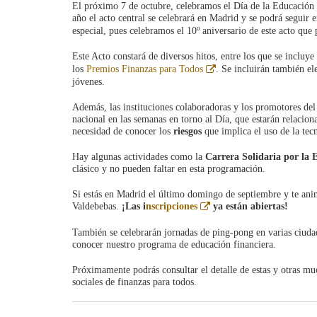
El próximo 7 de octubre, celebramos el Día de la Educación
año el acto central se celebrará en Madrid y se podrá seguir 
especial, pues celebramos el 10º aniversario de este acto que
Este Acto constará de diversos hitos, entre los que se incluye 
Abre
los
Premios Finanzas para Todos
. Se incluirán también el
en
jóvenes.
ventana
nueva
Además, las instituciones colaboradoras y los promotores del
nacional en las semanas en torno al Día, que estarán relacion
necesidad de conocer los
riesgos
que implica el uso de la tec
Hay algunas actividades como la
Carrera Solidaria por la 
clásico y no pueden faltar en esta programación.
Si estás en Madrid el último domingo de septiembre y te anim
Abre
Valdebebas.
¡Las i
nscripciones
ya están abiertas!
en
ventana
También se celebrarán jornadas de ping-pong en varias ciuda
nueva
conocer nuestro programa de educación financiera.
Próximamente podrás consultar el detalle de estas y otras mu
sociales de finanzas para todos.