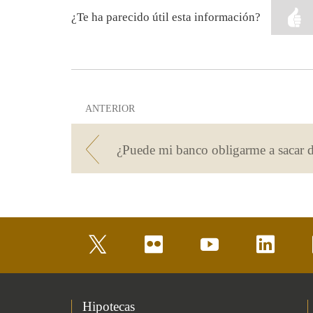
¿Te ha parecido útil esta información?
ANTERIOR
twitter
flickr
youtube
linkedin
Hipotecas