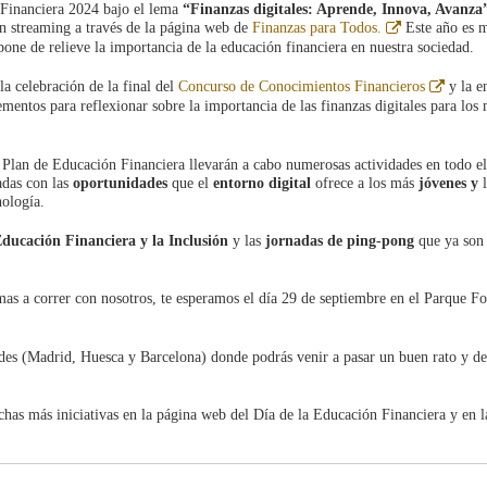
 Financiera 2024 bajo el lema
“Finanzas digitales: Aprende, Innova, Avanza
Abre
en streaming a través de la página web de
Finanzas para Todos.
Este año es 
en
 pone de relieve la importancia de la educación financiera en nuestra sociedad.
ventana
nueva
Abre
la celebración de la final del
Concurso de Conocimientos Financieros
y la e
en
ementos para reflexionar sobre la importancia de las finanzas digitales para los
ventan
nueva
 Plan de Educación Financiera llevarán a cabo numerosas actividades en todo el 
adas con las
oportunidades
que el
entorno digital
ofrece a los más
jóvenes y
l
nología.
Educación Financiera y la Inclusión
y las
jornadas de ping-pong
que ya son
as a correr con nosotros, te esperamos el día 29 de septiembre en el Parque Fo
des (Madrid, Huesca y Barcelona) donde podrás venir a pasar un buen rato y de
chas más iniciativas en la página web del Día de la Educación Financiera y en l