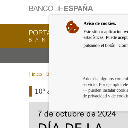
Ir
a
la
Aviso de cookies.
página
de
Este sitio o aplicación w
Cliente
inicio
estadísticas. Puede acep
Bancario
del
del
pulsando el botón "Confi
Banco
Banco
de
Mo
Productos y servicios bancarios
de
España
m
España
Eurosistema,
ir
Inicio
Blog
a
Además, algunos contenid
inicio
servicio. Por ejemplo, e
10º aniversario del Día de la
— pueden instalar cookies
de privacidad y de cooki