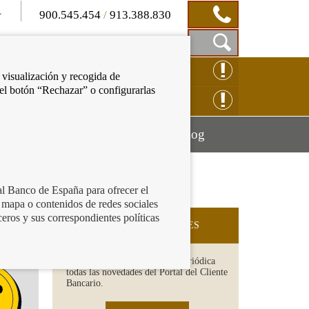
900.545.454
/
913.388.830
Mostrar
CLAMACIÓN ONLINE
 visualización y recogida de
Caja
 el botón “Rechazar” o configurarlas
de
NSULTAS ONLINE
Búsqueda
Mostrar
Mostrar
cación financiera
Blog
menú
menú
al Banco de España para ofrecer el
 mapa o contenidos de redes sociales
ceros y sus correspondientes políticas
SUSCRIPCIÓN A NOVEDADES
Recibe en tu email de forma periódica
todas las novedades del Portal del Cliente
Bancario.