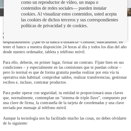
como un reproductor de vídeo, un mapa o
contenidos de redes sociales— pueden instalar
cookies. Al visualizar estos contenidos, usted acepta
las cookies de dichos terceros y sus correspondientes
políticas de privacidad y de cookies.
¿No tienes tiempo para ir a tu sucursal? Tranquilo. Es muy probable que tu
entidad ofrezca un servicio de banca a distancia que te ahorre
desplazamientos. ¿Qué es la banca a distancia? Consiste, básicamente, en
tener el banco a nuestra disposición 24 horas al día y todos los días del año
desde nuestro ordenador, tableta y teléfono móvil.
Para ello, deberás, en primer lugar, firmar un contrato. Fíjate bien en sus
condiciones – y especialmente en las comisiones que te puedan cobrar –
pero lo normal es que de forma gratuita puedas realizar por esta vía tu
operativa más habitual: comprobar saldos, realizar transferencias, gestionar
recibos e, incluso, contratar productos.
Para poder operar con seguridad, tu entidad te proporcionará unas claves
que, normalmente, contemplan un “sistema de triple llave”, compuesto por
una clave de firma, la contraseña de la tarjeta de coordenadas y una clave
enviada por mensaje al teléfono móvil.
Aunque la tecnología nos ha facilitado mucho las cosas, no debes olvidarte
de lo siguiente: