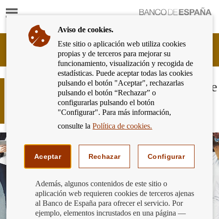
Mostrar
Ir
contenido
a
Aviso de cookies.
la
página
Este sitio o aplicación web utiliza cookies
Cliente
de
propias y de terceros para mejorar su
Bancario
inicio
funcionamiento, visualización y recogida de
del
del
estadísticas. Puede aceptar todas las cookies
Banco
Banco
pulsando el botón "Aceptar", rechazarlas
de
Banca a distancia: la tecnología puede
de
pulsando el botón “Rechazar” o
España
ser nuestra mejor aliada si la
España
configurarlas pulsando el botón
Eurosistema,
utilizamos con cabeza
"Configurar". Para más información,
ir
a
consulte la
Política de cookies.
inicio
Aceptar
Rechazar
Configurar
Además, algunos contenidos de este sitio o
aplicación web requieren cookies de terceros ajenas
al Banco de España para ofrecer el servicio. Por
ejemplo, elementos incrustados en una página —