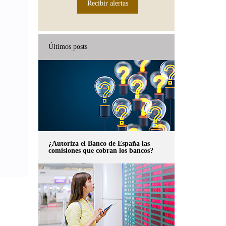
Recibir alertas
Últimos posts
¿Autoriza el Banco de España las
comisiones que cobran los bancos?