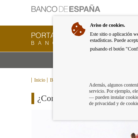
Ir
a
la
Aviso de cookies.
página
de
Este sitio o aplicación w
Cliente
inicio
estadísticas. Puede acep
Bancario
del
del
pulsando el botón "Confi
Banco
Banco
de
Mo
Productos y servicios bancarios
de
España
m
España
Eurosistema,
ir
Inicio
Blog
a
Además, algunos contenid
inicio
servicio. Por ejemplo, e
¿Conflictos con tu entidad b
— pueden instalar cookies
de privacidad y de cooki