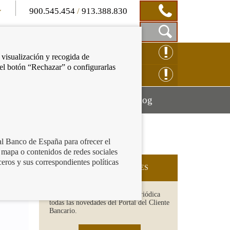
900.545.454
/
913.388.830
Mostrar
CLAMACIÓN ONLINE
 visualización y recogida de
Caja
 el botón “Rechazar” o configurarlas
de
NSULTAS ONLINE
Búsqueda
Mostrar
Mostrar
cación financiera
Blog
menú
menú
al Banco de España para ofrecer el
 mapa o contenidos de redes sociales
ceros y sus correspondientes políticas
SUSCRIPCIÓN A NOVEDADES
Recibe en tu email de forma periódica
todas las novedades del Portal del Cliente
Bancario.