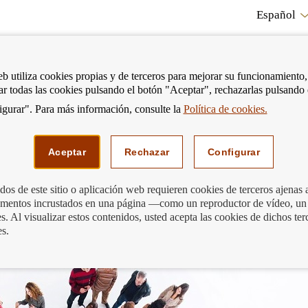
Español
RE
eb utiliza cookies propias y de terceros para mejorar su funcionamiento,
tar todas las cookies pulsando el botón "Aceptar", rechazarlas pulsando
CO
gurar". Para más información, consulte la
Política de cookies.
strar
Mostrar
Podemos ayudarte
Edu
enú
menú
Aceptar
Rechazar
Configurar
os de este sitio o aplicación web requieren cookies de terceros ajenas 
lementos incrustados en una página —como un reproductor de vídeo, un
ancaria?
. Al visualizar estos contenidos, usted acepta las cookies de dichos ter
es.