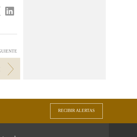
partir
Compartir
en
...
ter
Linkedin
GUIENTE
I
RECIBIR ALERTAS