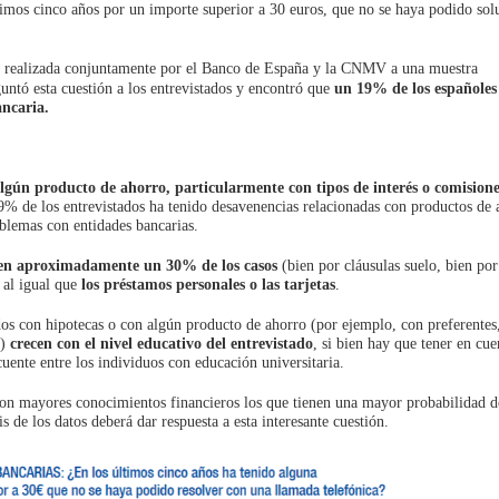
timos cinco años por un importe superior a 30 euros, que no se haya podido sol
Abre
, realizada conjuntamente por el Banco de España y la CNMV a una muestra
en
untó esta cuestión a los entrevistados y encontró que
un 19% de los españoles
ventana
ancaria.
nueva
gún producto de ahorro, particularmente con tipos de interés o comisione
 9% de los entrevistados ha tenido desavenencias relacionadas con productos de 
oblemas con entidades bancarias.
a en aproximadamente un 30% de los casos
(bien por cláusulas suelo, bien por
, al igual que
los préstamos personales o las tarjetas
.
dos con hipotecas o con algún producto de ahorro (por ejemplo, con preferentes
n)
crecen con el nivel educativo del entrevistado
, si bien hay que tener en cue
uente entre los individuos con educación universitaria.
 con mayores conocimientos financieros los que tienen una mayor probabilidad d
 de los datos deberá dar respuesta a esta interesante cuestión.