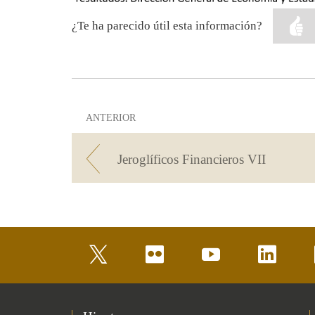
¿Te ha parecido útil esta información?
ANTERIOR
Jeroglíficos Financieros VII
twitter
flickr
youtube
linkedin