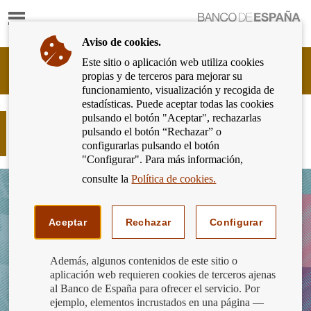
Mostrar
Ir
contenido
a
Aviso de cookies.
la
página
Este sitio o aplicación web utiliza cookies
Cliente
de
propias y de terceros para mejorar su
Bancario
inicio
funcionamiento, visualización y recogida de
del
del
estadísticas. Puede aceptar todas las cookies
Banco
Banco
pulsando el botón "Aceptar", rechazarlas
de
El Banco de España publica la
de
pulsando el botón “Rechazar” o
España
Memoria de Reclamaciones 2017
España
configurarlas pulsando el botón
Eurosistema,
"Configurar". Para más información,
ir
a
consulte la
Política de cookies.
inicio
Aceptar
Rechazar
Configurar
Además, algunos contenidos de este sitio o
aplicación web requieren cookies de terceros ajenas
al Banco de España para ofrecer el servicio. Por
ejemplo, elementos incrustados en una página —