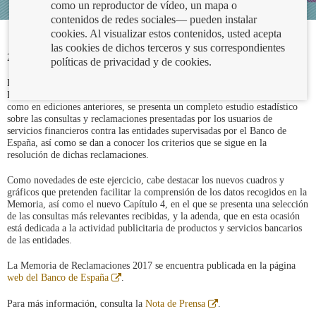
como un reproductor de vídeo, un mapa o
contenidos de redes sociales— pueden instalar
cookies. Al visualizar estos contenidos, usted acepta
las cookies de dichos terceros y sus correspondientes
29/10/2018
políticas de privacidad y de cookies.
El pasado viernes 26 de octubre de 2018, el Consejo de Gobierno del
Banco de España aprobó la
Memoria de Reclamaciones 2017
, en la que,
como en ediciones anteriores, se presenta un completo estudio estadístico
sobre las consultas y reclamaciones presentadas por los usuarios de
servicios financieros contra las entidades supervisadas por el Banco de
España, así como se dan a conocer los criterios que se sigue en la
resolución de dichas reclamaciones.
Como novedades de este ejercicio, cabe destacar los nuevos cuadros y
gráficos que pretenden facilitar la comprensión de los datos recogidos en la
Memoria, así como el nuevo Capítulo 4, en el que se presenta una selección
de las consultas más relevantes recibidas, y la adenda, que en esta ocasión
está dedicada a la actividad publicitaria de productos y servicios bancarios
de las entidades.
La Memoria de Reclamaciones 2017 se encuentra publicada en la página
Abre
web del Banco de España
.
en
ventana
Abre
Para más información, consulta la
Nota de Prensa
.
nueva
en