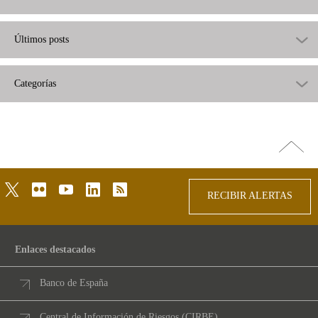
Últimos posts
Categorías
Ir
arriba
twitter
flickr
youtube
linkedin
rss
RECIBIR ALERTAS
Enlaces destacados
Banco de España
Central de Información de Riesgos (CIRBE)