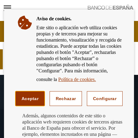
Mostrar
Ir
contenido
a
Aviso de cookies.
la
página
Este sitio o aplicación web utiliza cookies
Cliente
de
propias y de terceros para mejorar su
Bancario
inicio
funcionamiento, visualización y recogida de
del
del
estadísticas. Puede aceptar todas las cookies
Banco
Banco
pulsando el botón "Aceptar", rechazarlas
de
La “tecnología DLT” en nuestras
de
pulsando el botón “Rechazar” o
España
finanzas: aplicaciones y retos
España
configurarlas pulsando el botón
Eurosistema,
"Configurar". Para más información,
ir
a
consulte la
Política de cookies.
inicio
Aceptar
Rechazar
Configurar
Además, algunos contenidos de este sitio o
aplicación web requieren cookies de terceros ajenas
al Banco de España para ofrecer el servicio. Por
ejemplo, elementos incrustados en una página —