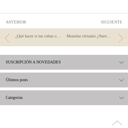
útil
poco
útil
ANTERIOR
SIGUIENTE
¿Qué hacer si me roban o me clonan la tarjeta?
Monedas virtuales ¿Nuevas formas de dinero?
SUSCRIPCIÓN A NOVEDADES
Últimos posts
Categorías
Ir
arriba