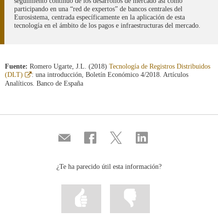
seguimiento continuo de los desarrollos de mercado así como
participando en una “red de expertos” de bancos centrales del
Eurosistema, centrada específicamente en la aplicación de esta
tecnología en el ámbito de los pagos e infraestructuras del mercado.
Fuente:
Romero Ugarte, J.L. (2018)
Tecnología de Registros Distribuidos
Abre
(DLT)
: una introducción, Boletín Económico 4/2018. Artículos
en
Analíticos. Banco de España
ventana
nueva
Compartir
Compartir
Compartir
Compartir
por
en
en
en
correo
...
...
...
Facebook
Twitter
Linkedin
¿Te ha parecido útil esta información?
Marcar
Marcar
la
la
información
información
como
como