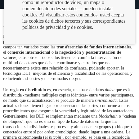
como un reproductor de vídeo, un mapa o
contenidos de redes sociales— pueden instalar
cookies. Al visualizar estos contenidos, usted acepta
las cookies de dichos terceros y sus correspondientes
15/02/2019
políticas de privacidad y de cookies.
La tecnología DLT (
tecnología de registros distribuidos
) encierra un gran
potencial en el ámbito financiero. Su aplicación se atisba prometedora en
campos tan variados como las
transferencias de fondos internacionales
,
el
comercio internacional
o la
negociación y poscontratación de
valores
, entre otros. Todos ellos tienen en común la intervención de
multitud de actores que deben coordinarse y entre los que no
necesariamente existe una relación de confianza, pudiendo aportar, la
tecnología DLT, mejoras de eficiencia y trazabilidad de las operaciones, y
reduciendo así costes y determinados riesgos.
Un
registro distribuido
es, en esencia, una base de datos
única
que está
distribuida -mediante múltiples copias idénticas- entre varios participantes,
de modo que su actualización se produce de manera
sincronizada
. Estas
actualizaciones tienen lugar por consenso de las partes, conforme a unos
procedimientos que aseguran la veracidad y legitimidad de las anotaciones.
Generalmente, los DLT se implementan mediante una
blockchain
o “cadena
de bloques”, que no es sino un tipo de base de datos en la que las
transacciones individuales se procesan y almacenan en grupos (o bloques)
conectados entre sí por orden cronológico, dando lugar a una cadena. La
primera criptomoneda (el
bitcoin
), por ejemplo, se basa en la tecnología