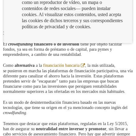
como un reproductor de vídeo, un mapa o
contenidos de redes sociales— pueden instalar
cookies. Al visualizar estos contenidos, usted acepta
las cookies de dichos terceros y sus correspondientes
políticas de privacidad y de cookies.
31/01/2019
El
crowdfunding
financiero o de inversión
tiene por objeto facilitar
fondos, ya sea en forma de préstamo o de capital, para pymes y
emprendedores, a cambio de una rentabilidad.
Abre
Como
alternativa
a la
financiación bancaria
, la más utilizada,
en
se pusieron en marcha las plataformas de financiación participativa, una vía
ventana
diferente para canalizar el ahorro hacia la inversión. Estas plataformas
nueva
pretenden servir de “escaparate” tanto para las empresas que buscan
financiarse como para las inversiones que persiguen rentabilidades
normalmente superiores a las ofertadas en los mercados más habituales.
Es un modo de desintermediación financiera basado en las nuevas
tecnologías, que tiene su origen en el ya mencionado concepto inglés del
crowdfunding
.
Tenemos que destacar que estas plataformas, reguladas en la Ley 5/2015,
han de asegurar su
neutralidad entre inversor y promotor
, sin llevar a
cabo servicios de asesoramiento financiero. Pero hay que advertir siempre