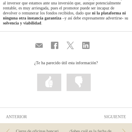
al inversor que estamos ante una inversión que, aunque potencialmente
rentable, es muy arriesgada, pues el promotor puede ser incapaz de
devolver o remunerar los fondos recibidos, dado que
ni la plataforma ni
ninguna otra instancia garantiza
–y así debe expresamente advertirse- su
solvencia y viabilidad
.
Compartir
Compartir
Compartir
Compartir
por
en
en
en
correo
...
...
...
Facebook
Twitter
Linkedin
¿Te ha parecido útil esta información?
Marcar
Marcar
la
la
información
información
como
como
útil
poco
útil
ANTERIOR
SIGUIENTE
Cierre de oficinas bancarias y desaparición de cajeros automáticos: ¿riesgo de exclusión para la población afectada?
¿Sabes cuál es la fecha de cobro de la pensión?