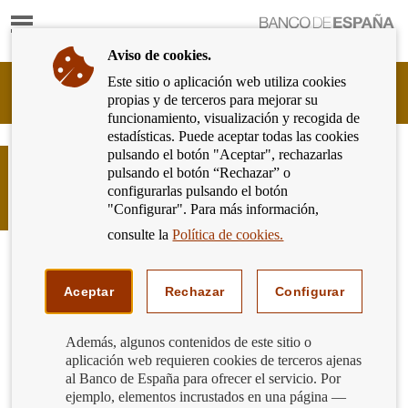
Mostrar
Ir
contenido
a
Aviso de cookies.
la
página
Este sitio o aplicación web utiliza cookies
Cliente
de
propias y de terceros para mejorar su
Bancario
inicio
funcionamiento, visualización y recogida de
del
del
estadísticas. Puede aceptar todas las cookies
Banco
Banco
pulsando el botón "Aceptar", rechazarlas
de
Plataformas de financiación
de
pulsando el botón “Rechazar” o
España
participativa. Qué son y cuándo
España
configurarlas pulsando el botón
Eurosistema,
acudimos a ellas
"Configurar". Para más información,
ir
a
consulte la
Política de cookies.
inicio
Aceptar
Rechazar
Configurar
Además, algunos contenidos de este sitio o
aplicación web requieren cookies de terceros ajenas
al Banco de España para ofrecer el servicio. Por
ejemplo, elementos incrustados en una página —