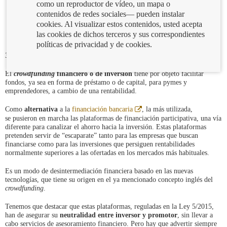
como un reproductor de vídeo, un mapa o
contenidos de redes sociales— pueden instalar
cookies. Al visualizar estos contenidos, usted acepta
las cookies de dichos terceros y sus correspondientes
políticas de privacidad y de cookies.
31/01/2019
El
crowdfunding
financiero o de inversión
tiene por objeto facilitar
fondos, ya sea en forma de préstamo o de capital, para pymes y
emprendedores, a cambio de una rentabilidad.
Abre
Como
alternativa
a la
financiación bancaria
, la más utilizada,
en
se pusieron en marcha las plataformas de financiación participativa, una vía
ventana
diferente para canalizar el ahorro hacia la inversión. Estas plataformas
nueva
pretenden servir de “escaparate” tanto para las empresas que buscan
financiarse como para las inversiones que persiguen rentabilidades
normalmente superiores a las ofertadas en los mercados más habituales.
Es un modo de desintermediación financiera basado en las nuevas
tecnologías, que tiene su origen en el ya mencionado concepto inglés del
crowdfunding
.
Tenemos que destacar que estas plataformas, reguladas en la Ley 5/2015,
han de asegurar su
neutralidad entre inversor y promotor
, sin llevar a
cabo servicios de asesoramiento financiero. Pero hay que advertir siempre