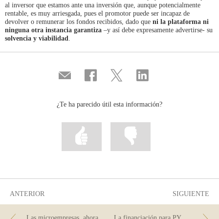
al inversor que estamos ante una inversión que, aunque potencialmente
rentable, es muy arriesgada, pues el promotor puede ser incapaz de
devolver o remunerar los fondos recibidos, dado que
ni la plataforma ni
ninguna otra instancia garantiza
–y así debe expresamente advertirse- su
solvencia y viabilidad
.
Compartir
Compartir
Compartir
Compartir
por
en
en
en
correo
...
...
...
Facebook
Twitter
Linkedin
¿Te ha parecido útil esta información?
Marcar
Marcar
la
la
información
información
como
como
útil
poco
útil
ANTERIOR
SIGUIENTE
Las microempresas, ahora con más protección en sus servicios de pago
La financiación para PYMES y la ficha de información financiera