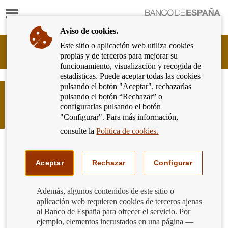
Mostrar
Ir
contenido
a
Aviso de cookies.
la
página
Este sitio o aplicación web utiliza cookies
Cliente
de
propias y de terceros para mejorar su
Bancario
inicio
funcionamiento, visualización y recogida de
del
del
estadísticas. Puede aceptar todas las cookies
Banco
Banco
pulsando el botón "Aceptar", rechazarlas
de
Plataformas de financiación
de
pulsando el botón “Rechazar” o
España
participativa. Qué son y cuándo
España
configurarlas pulsando el botón
Eurosistema,
acudimos a ellas
"Configurar". Para más información,
ir
a
consulte la
Política de cookies.
inicio
Aceptar
Rechazar
Configurar
Además, algunos contenidos de este sitio o
aplicación web requieren cookies de terceros ajenas
al Banco de España para ofrecer el servicio. Por
ejemplo, elementos incrustados en una página —