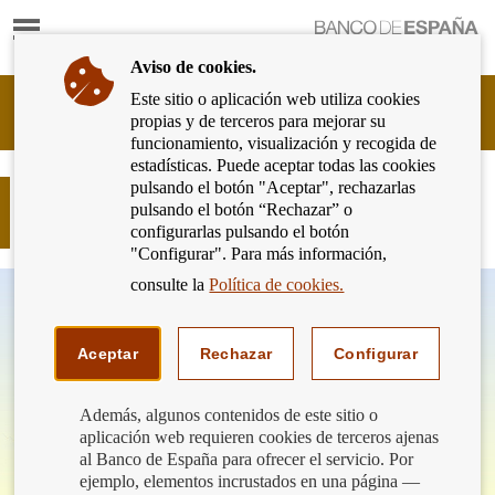
Mostrar
Ir
contenido
a
Aviso de cookies.
la
página
Este sitio o aplicación web utiliza cookies
Cliente
de
propias y de terceros para mejorar su
Bancario
inicio
funcionamiento, visualización y recogida de
del
del
estadísticas. Puede aceptar todas las cookies
Banco
Banco
pulsando el botón "Aceptar", rechazarlas
de
Diferencia de género en el acceso al
de
pulsando el botón “Rechazar” o
España
crédito
España
configurarlas pulsando el botón
Eurosistema,
"Configurar". Para más información,
ir
a
consulte la
Política de cookies.
inicio
Aceptar
Rechazar
Configurar
Además, algunos contenidos de este sitio o
aplicación web requieren cookies de terceros ajenas
al Banco de España para ofrecer el servicio. Por
ejemplo, elementos incrustados en una página —