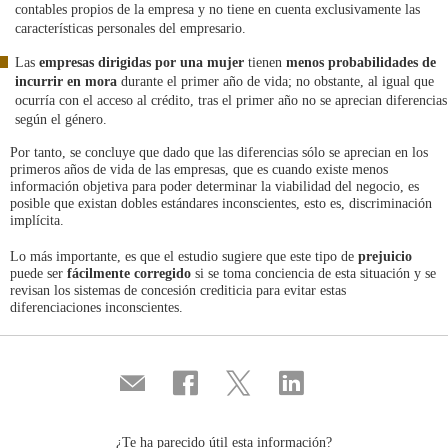
contables propios de la empresa y no tiene en cuenta exclusivamente las
características personales del empresario.
Las
empresas dirigidas por una mujer
tienen
menos probabilidades de
incurrir en mora
durante el primer año de vida; no obstante, al igual que
ocurría con el acceso al crédito, tras el primer año no se aprecian diferencias
según el género.
Por tanto, se concluye que dado que las diferencias sólo se aprecian en los
primeros años de vida de las empresas, que es cuando existe menos
información objetiva para poder determinar la viabilidad del negocio, es
posible que existan dobles estándares inconscientes, esto es, discriminación
implícita.
Lo más importante, es que el estudio sugiere que este tipo de
prejuicio
puede ser
fácilmente corregido
si se toma conciencia de esta situación y se
revisan los sistemas de concesión crediticia para evitar estas
diferenciaciones inconscientes.
Compartir
Compartir
Compartir
Compartir
por
en
en
en
correo
...
...
...
Facebook
Twitter
Linkedin
¿Te ha parecido útil esta información?