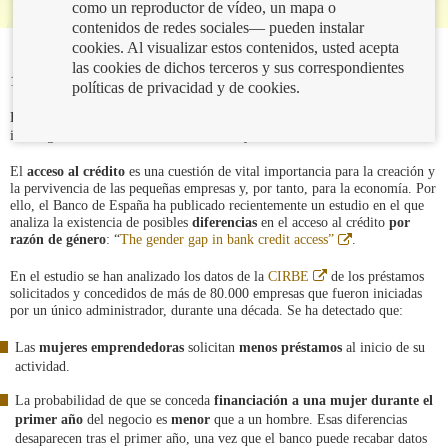
como un reproductor de vídeo, un mapa o
contenidos de redes sociales— pueden instalar
cookies. Al visualizar estos contenidos, usted acepta
las cookies de dichos terceros y sus correspondientes
11/02/2020
políticas de privacidad y de cookies.
Abre
Entre las
funciones
del Banco de España figura la de elaborar estudios e
en
investigaciones de la situación financiera y económica.
ventana
nueva
El
acceso al crédito
es una cuestión de vital importancia para la creación y
la pervivencia de las pequeñas empresas y, por tanto, para la economía. Por
ello, el Banco de España ha publicado recientemente un estudio en el que
analiza la existencia de posibles
diferencias
en el acceso al crédito
por
Abre
razón de género
: “
The gender gap in bank credit access”
.
en
ventana
Abre
En el estudio se han analizado los datos de la
CIRBE
de los préstamos
nueva
en
solicitados y concedidos de más de 80.000 empresas que fueron iniciadas
ventana
por un único administrador, durante una década. Se ha detectado que:
nueva
Las
mujeres emprendedoras
solicitan
menos préstamos
al inicio de su
actividad.
La probabilidad de que se conceda
financiación a una mujer durante el
primer año
del negocio es
menor
que a un hombre. Esas diferencias
desaparecen tras el primer año, una vez que el banco puede recabar datos