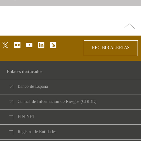
Ir
arriba
twitter
flickr
youtube
linkedin
rss
RECIBIR ALERTAS
Enlaces destacados
Banco de España
Central de Información de Riesgos (CIRBE)
FIN-NET
Registro de Entidades