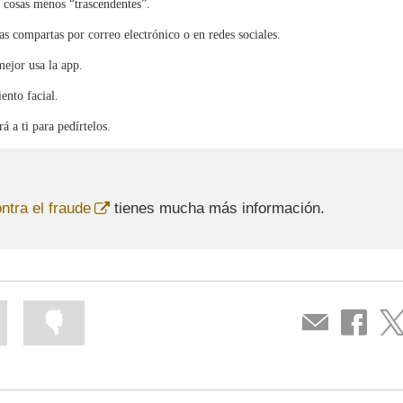
 cosas menos “trascendentes”.
s compartas por correo electrónico o en redes sociales.
mejor usa la app.
ento facial.
á a ti para pedírtelos.
Abre
ntra el fraude
tienes mucha más información.
en
ventana
nueva
Marcar
Marcar
Compartir
Compartir
Com
la
la
por
en
en
información
información
correo
...
...
Facebook
Twit
como
como
útil
poco
útil