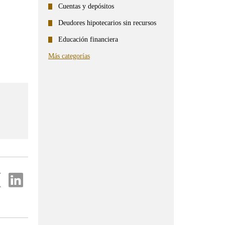
Cuentas y depósitos
Deudores hipotecarios sin recursos
Educación financiera
Más categorías
partir
Compartir
en
...
ter
Linkedin