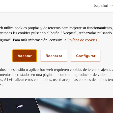
Español
RE
eb utiliza cookies propias y de terceros para mejorar su funcionamiento,
tar todas las cookies pulsando el botón "Aceptar", rechazarlas pulsando
CO
gurar". Para más información, consulte la
Política de cookies.
strar
Mostrar
Podemos ayudarte
Edu
enú
menú
Aceptar
Rechazar
Configurar
os de este sitio o aplicación web requieren cookies de terceros ajenas 
lementos incrustados en una página —como un reproductor de vídeo, un
raude!
. Al visualizar estos contenidos, usted acepta las cookies de dichos ter
es.