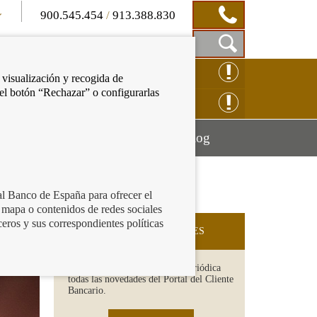
900.545.454
/
913.388.830
Mostrar
CLAMACIÓN ONLINE
 visualización y recogida de
Caja
 el botón “Rechazar” o configurarlas
de
NSULTAS ONLINE
Búsqueda
Mostrar
Mostrar
cación financiera
Blog
menú
menú
al Banco de España para ofrecer el
 mapa o contenidos de redes sociales
ceros y sus correspondientes políticas
SUSCRIPCIÓN A NOVEDADES
Recibe en tu email de forma periódica
todas las novedades del Portal del Cliente
Bancario.