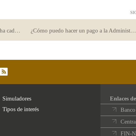
SI
¿Qué hago con mi tarjeta cuando ya ha caducado?
¿Cómo puedo hacer un pago a la Administración?
rss
Simuladores
Enlaces de
Tipos de interés
Banco
Centra
FIN-