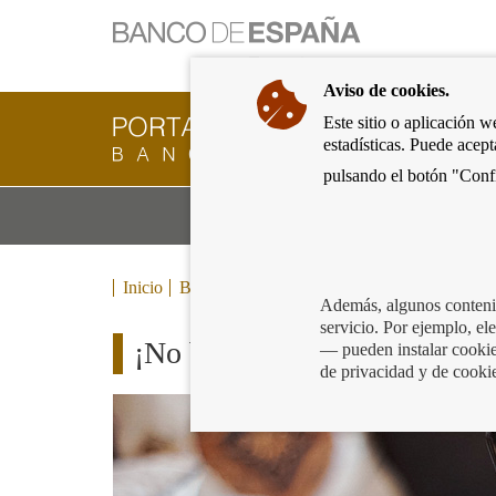
Ir
a
la
Aviso de cookies.
página
de
Este sitio o aplicación w
Cliente
inicio
estadísticas. Puede acep
Bancario
del
del
pulsando el botón "Confi
Banco
Banco
de
Mo
Productos y servicios bancarios
de
España
m
España
Eurosistema,
ir
Inicio
Blog
a
Además, algunos contenid
inicio
servicio. Por ejemplo, e
¡No bajes la guardia ante el f
— pueden instalar cookies
de privacidad y de cooki