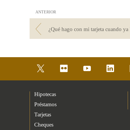
ANTERIOR
twitter
flickr
youtube
linkedin
Hipotecas
Préstamos
Tarjetas
Cheques