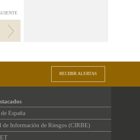
GUIENTE
RECIBIR ALERTAS
stacados
 de España
l de Información de Riesgos (CIRBE)
NET