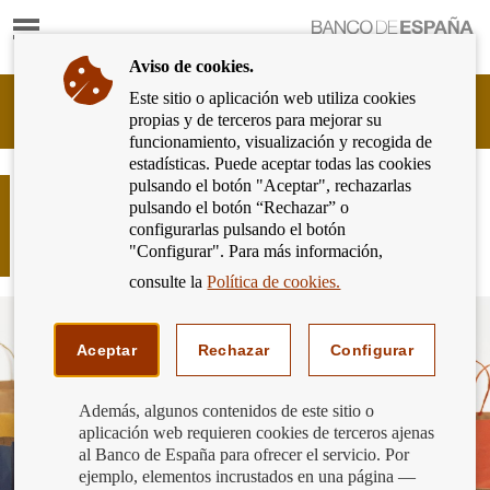
Mostrar
Ir
contenido
a
Aviso de cookies.
la
página
Este sitio o aplicación web utiliza cookies
Cliente
de
propias y de terceros para mejorar su
Bancario
inicio
funcionamiento, visualización y recogida de
del
del
estadísticas. Puede aceptar todas las cookies
Banco
Banco
pulsando el botón "Aceptar", rechazarlas
de
Aplazamiento del pago de las
de
pulsando el botón “Rechazar” o
España
compras “pequeñas”: Ir de tiendas
España
configurarlas pulsando el botón
Eurosistema,
“sin pagar”
"Configurar". Para más información,
ir
a
consulte la
Política de cookies.
inicio
Aceptar
Rechazar
Configurar
Además, algunos contenidos de este sitio o
aplicación web requieren cookies de terceros ajenas
al Banco de España para ofrecer el servicio. Por
ejemplo, elementos incrustados en una página —