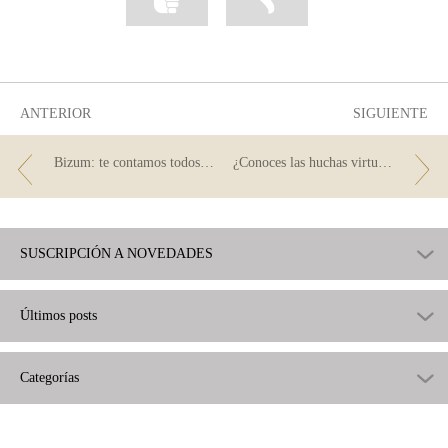
información
información
como
como
útil
poco
útil
ANTERIOR
SIGUIENTE
Bizum: te contamos todos sus secretos
¿Conoces las huchas virtuales? Ahorra con más facilidad
SUSCRIPCIÓN A NOVEDADES
Últimos posts
Categorías