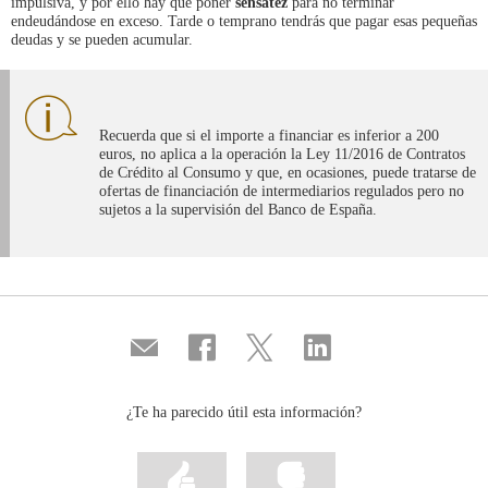
impulsiva, y por ello hay que poner
sensatez
para no terminar
endeudándose en exceso. Tarde o temprano tendrás que pagar esas pequeñas
deudas y se pueden acumular.
Recuerda que si el importe a financiar es inferior a 200
euros, no aplica a la operación la Ley 11/2016 de Contratos
de Crédito al Consumo y que, en ocasiones, puede tratarse de
ofertas de financiación de intermediarios regulados pero no
sujetos a la supervisión del Banco de España.
Compartir
Compartir
Compartir
Compartir
por
en
en
en
correo
...
...
...
Facebook
Twitter
Linkedin
¿Te ha parecido útil esta información?
Marcar
Marcar
la
la