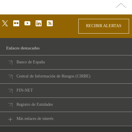
Ir
arriba
twitter
flickr
youtube
linkedin
rss
RECIBIR ALERTAS
Enlaces destacados
Banco de España
Central de Información de Riesgos (CIRBE)
FIN-NET
Registro de Entidades
Más enlaces de interés