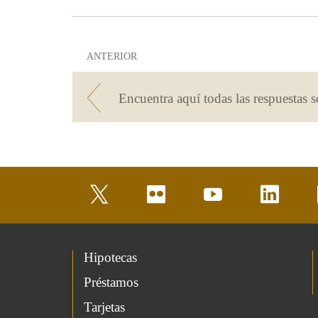
ANTERIOR
twitter
flickr
youtube
linkedin
Hipotecas
Préstamos
Tarjetas