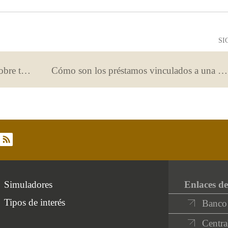
útil
poco
útil
SI
Encuentra aquí todas las respuestas sobre tu hipoteca
Cómo son los préstamos vinculados a una compra determinada
rss
Simuladores
Enlaces de
Tipos de interés
Banco
Centra