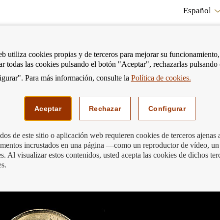
Español
RE
eb utiliza cookies propias y de terceros para mejorar su funcionamiento,
tar todas las cookies pulsando el botón "Aceptar", rechazarlas pulsando
CO
gurar". Para más información, consulte la
Política de cookies.
strar
Mostrar
Podemos ayudarte
Edu
enú
menú
Aceptar
Rechazar
Configurar
os de este sitio o aplicación web requieren cookies de terceros ajenas 
lementos incrustados en una página —como un reproductor de vídeo, un
a presta servicios de cambio de billete
. Al visualizar estos contenidos, usted acepta las cookies de dichos ter
es.