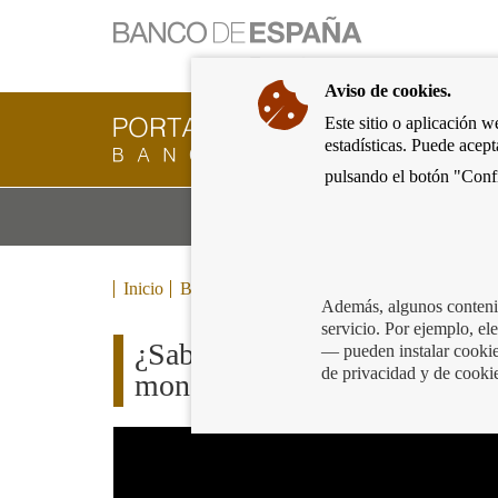
Ir
a
la
Aviso de cookies.
página
de
Este sitio o aplicación w
Cliente
inicio
estadísticas. Puede acep
Bancario
del
del
pulsando el botón "Confi
Banco
Banco
de
Mo
Productos y servicios bancarios
de
España
m
España
Eurosistema,
ir
Inicio
Blog
a
Además, algunos contenid
inicio
servicio. Por ejemplo, e
¿Sabías que el Banco de Españ
— pueden instalar cookies
de privacidad y de cooki
monedas de euro?