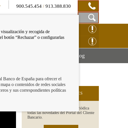
900.545.454
/
913.388.830
Mostrar
CLAMACIÓN ONLINE
 visualización y recogida de
Caja
 el botón “Rechazar” o configurarlas
de
NSULTAS ONLINE
Búsqueda
Mostrar
Mostrar
cación financiera
Blog
menú
menú
al Banco de España para ofrecer el
 mapa o contenidos de redes sociales
s y
ceros y sus correspondientes políticas
SUSCRIPCIÓN A NOVEDADES
Recibe en tu email de forma periódica
todas las novedades del Portal del Cliente
Bancario.