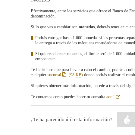
14/06/2019
Efectivamente, entre los servicios que ofrece el Banco de Es
denominación.
Si lo que vas a cambiar son
monedas
, deberás tener en cuent
Podrás entregar hasta 1.000 monedas si las presentas separa
la entrega a través de las máquinas recaudadoras de mone
Si quieres obtener monedas, el límite será de 1.000 unidad
empaquetar.
Te indicamos que para llevar a cabo el cambio, podrás acudir 
cualquier
sucursal
(98
KB
)
donde podrás realizar el camb
Si quieres obtener más información, accede a través del sigui
Abre
Te contamos como puedes hacer tu consulta
aquí.
en
ventana
nueva
¿Te ha parecido útil esta información?