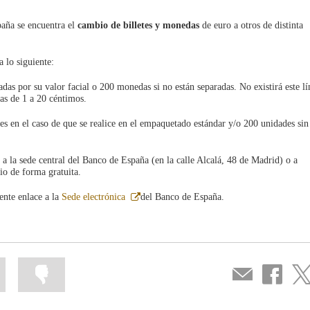
paña se encuentra el
cambio de billetes y monedas
de euro a otros de distinta
a lo siguiente:
das por su valor facial o 200 monedas si no están separadas. No existirá este lí
das de 1 a 20 céntimos.
es en el caso de que se realice en el empaquetado estándar y/o 200 unidades sin
a la sede central del Banco de España (en la calle Alcalá, 48 de Madrid) o a
io de forma gratuita.
Abre
ente enlace a la
Sede electrónica
del Banco de España.
en
ventana
nueva
Marcar
Marcar
Compartir
Compartir
Com
la
la
por
en
en
información
información
correo
...
...
Facebook
Twit
como
como