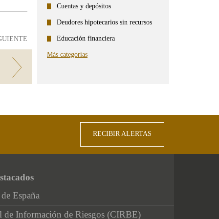
Cuentas y depósitos
Deudores hipotecarios sin recursos
Educación financiera
GUIENTE
Más categorías
RECIBIR ALERTAS
stacados
 de España
l de Información de Riesgos (CIRBE)