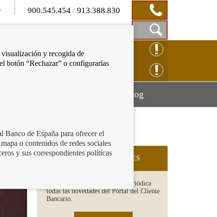
900.545.454
/
913.388.830
Mostrar
CLAMACIÓN ONLINE
 visualización y recogida de
Caja
 el botón “Rechazar” o configurarlas
de
NSULTAS ONLINE
Búsqueda
Mostrar
Mostrar
cación financiera
Blog
menú
menú
al Banco de España para ofrecer el
 mapa o contenidos de redes sociales
ceros y sus correspondientes políticas
SUSCRIPCIÓN A NOVEDADES
Recibe en tu email de forma periódica
todas las novedades del Portal del Cliente
Bancario.