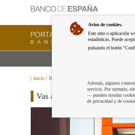
Ir
a
la
Aviso de cookies.
página
de
Este sitio o aplicación w
Cliente
inicio
estadísticas. Puede acep
Bancario
del
del
pulsando el botón "Confi
Banco
Banco
de
Mo
Productos y servicios bancarios
de
España
m
España
Eurosistema,
ir
Inicio
Blog
a
Además, algunos contenid
inicio
servicio. Por ejemplo, e
Vas a sacar dinero del cajer
— pueden instalar cookies
de privacidad y de cooki