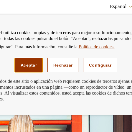
Español
RE
eb utiliza cookies propias y de terceros para mejorar su funcionamiento,
tar todas las cookies pulsando el botón "Aceptar", rechazarlas pulsando
CO
gurar". Para más información, consulte la
Política de cookies.
strar
Mostrar
Podemos ayudarte
Edu
enú
menú
Aceptar
Rechazar
Configurar
os de este sitio o aplicación web requieren cookies de terceros ajenas 
lementos incrustados en una página —como un reproductor de vídeo, un
o ¿Te cobrarán comisiones?
. Al visualizar estos contenidos, usted acepta las cookies de dichos ter
es.