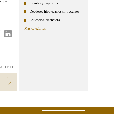
s que
Cuentas y depósitos
Deudores hipotecarios sin recursos
Educación financiera
Más categorías
partir
Compartir
en
...
ter
Linkedin
GUIENTE