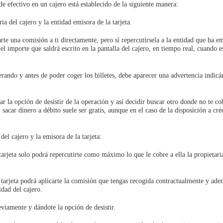
e efectivo en un cajero está establecido de la siguiente manera:
ia del cajero y la entidad emisora de la tarjeta.
rte una comisión a ti directamente, pero sí repercutírsela a la entidad que ha em
s el importe que saldrá escrito en la pantalla del cajero, en tiempo real, cuando e
perando y antes de poder coger los billetes, debe aparecer una advertencia indicán
la opción de desistir de la operación y así decidir buscar otro donde no te cob
, sacar dinero a débito suele ser gratis, aunque en el caso de la disposición a cré
del cajero y la emisora de la tarjeta:
 tarjeta solo podrá repercutirte como máximo lo que le cobre a ella la propietari
a tarjeta podrá aplicarte la comisión que tengas recogida contractualmente y ad
idad del cajero.
viamente y dándote la opción de desistir.