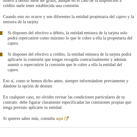
dinero a débito suele ser gratis, aunque en el caso de la disposición a
crédito suele tener establecida una comisión.
Cuando esto no ocurre y son diferentes la entidad propietaria del cajero y la
emisora de la tarjeta:
Si dispones del efectivo a débito, la entidad emisora de la tarjeta solo
podrá repercutirte como máximo lo que le cobre a ella la propietaria del
cajero.
Si dispones del efectivo a crédito, la entidad emisora de la tarjeta podrá
aplicarte la comisión que tengas recogida contractualmente y además
asumir o repercutirte la comisión que le cobre a ella la entidad del
cajero.
Eso sí, como te hemos dicho antes, siempre informándote previamente y
dándote la opción de desistir.
En cualquier caso, no olvides revisar las condiciones particulares de tu
contrato: debe figurar claramente especificadas las comisiones propias que
tenga previsto aplicarte tu entidad.
Abre
Si quieres saber más, consulta
aquí
en
ventana
nueva