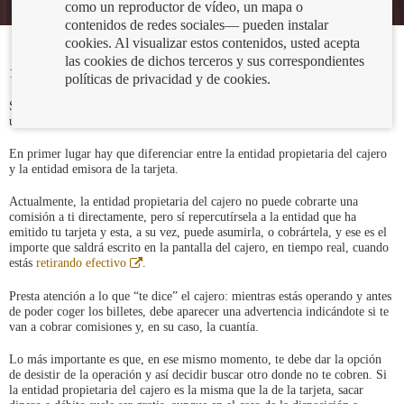
como un reproductor de vídeo, un mapa o
contenidos de redes sociales— pueden instalar
cookies. Al visualizar estos contenidos, usted acepta
las cookies de dichos terceros y sus correspondientes
10/08/2020
políticas de privacidad y de cookies.
Sí, es muy posible. El cobro de comisiones cuando dispones de efectivo en
un cajero está establecido de la siguiente manera:
En primer lugar hay que diferenciar entre la entidad propietaria del cajero
y la entidad emisora de la tarjeta.
Actualmente, la entidad propietaria del cajero no puede cobrarte una
comisión a ti directamente, pero sí repercutírsela a la entidad que ha
emitido tu tarjeta y esta, a su vez, puede asumirla, o cobrártela, y ese es el
importe que saldrá escrito en la pantalla del cajero, en tiempo real, cuando
Abre
estás
retirando efectivo
.
en
ventana
Presta atención a lo que “te dice” el cajero: mientras estás operando y antes
nueva
de poder coger los billetes, debe aparecer una advertencia indicándote si te
van a cobrar comisiones y, en su caso, la cuantía.
Lo más importante es que, en ese mismo momento, te debe dar la opción
de desistir de la operación y así decidir buscar otro donde no te cobren. Si
la entidad propietaria del cajero es la misma que la de la tarjeta, sacar