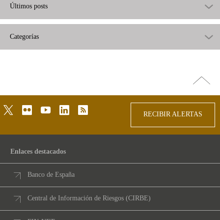
Últimos posts
Categorías
Ir
arriba
twitter
flickr
youtube
linkedin
rss
RECIBIR ALERTAS
Enlaces destacados
Banco de España
Central de Información de Riesgos (CIRBE)