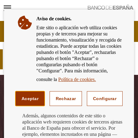
Mostrar
Ir
contenido
a
Aviso de cookies.
la
página
Este sitio o aplicación web utiliza cookies
Cliente
de
propias y de terceros para mejorar su
Bancario
inicio
funcionamiento, visualización y recogida de
del
del
estadísticas. Puede aceptar todas las cookies
Banco
Banco
pulsando el botón "Aceptar", rechazarlas
de
Vas a sacar dinero del cajero ¿Te
de
pulsando el botón “Rechazar” o
España
cobrarán comisiones?
España
configurarlas pulsando el botón
Eurosistema,
"Configurar". Para más información,
ir
a
consulte la
Política de cookies.
inicio
Aceptar
Rechazar
Configurar
Además, algunos contenidos de este sitio o
aplicación web requieren cookies de terceros ajenas
al Banco de España para ofrecer el servicio. Por
ejemplo, elementos incrustados en una página —