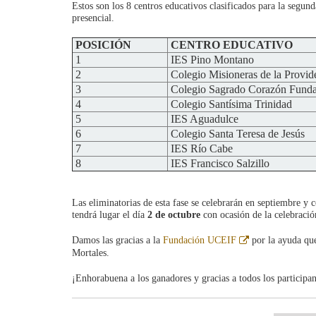
Estos son los 8 centros educativos clasificados para la segu
presencial.
POSICIÓN
CENTRO EDUCATIVO
1
IES Pino Montano
2
Colegio Misioneras de la Provid
3
Colegio Sagrado Corazón Funda
4
Colegio Santísima Trinidad
5
IES Aguadulce
6
Colegio Santa Teresa de Jesús
7
IES Río Cabe
8
IES Francisco Salzillo
Las eliminatorias de esta fase se celebrarán en septiembre y c
tendrá lugar el día
2 de octubre
con ocasión de la celebraci
Abre
Damos las gracias a la
Fundación UCEIF
por la ayuda que
en
Mortales.
ventana
nueva
¡Enhorabuena a los ganadores y gracias a todos los participan