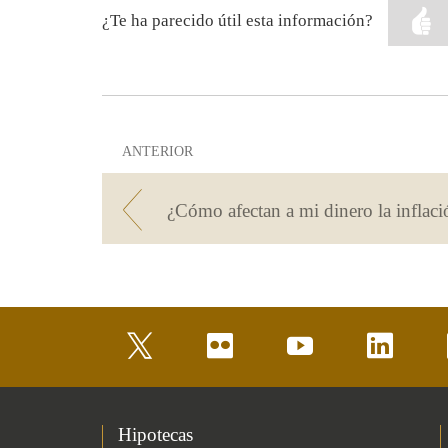
¿Te ha parecido útil esta información?
ANTERIOR
twitter
flickr
youtube
linkedin
Hipotecas