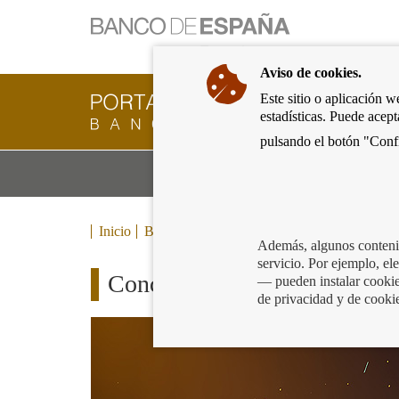
Ir
a
la
Aviso de cookies.
página
de
Este sitio o aplicación w
Cliente
inicio
estadísticas. Puede acep
Bancario
del
del
pulsando el botón "Confi
Banco
Banco
de
Mo
Productos y servicios bancarios
de
España
m
España
Eurosistema,
ir
Inicio
Blog
a
Además, algunos contenid
inicio
servicio. Por ejemplo, e
Concurso de Conocimientos Fi
— pueden instalar cookies
de privacidad y de cooki