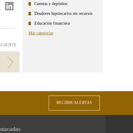
partir
Compartir
Cuentas y depósitos
en
...
Deudores hipotecarios sin recursos
ter
Linkedin
Educación financiera
Más categorías
GUIENTE
RECIBIR ALERTAS
stacados