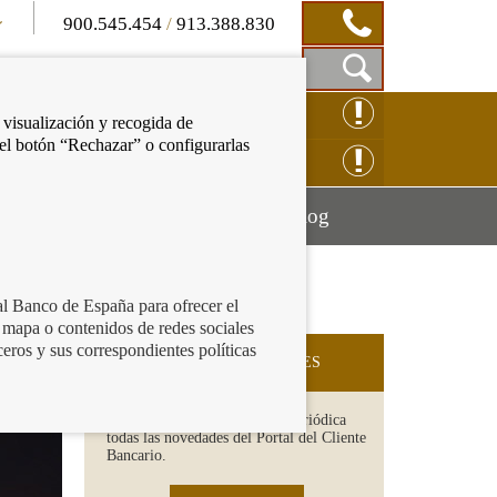
900.545.454
/
913.388.830
Mostrar
CLAMACIÓN ONLINE
 visualización y recogida de
Caja
 el botón “Rechazar” o configurarlas
de
NSULTAS ONLINE
Búsqueda
Mostrar
Mostrar
cación financiera
Blog
menú
menú
al Banco de España para ofrecer el
 mapa o contenidos de redes sociales
al
ceros y sus correspondientes políticas
SUSCRIPCIÓN A NOVEDADES
Recibe en tu email de forma periódica
todas las novedades del Portal del Cliente
Bancario.