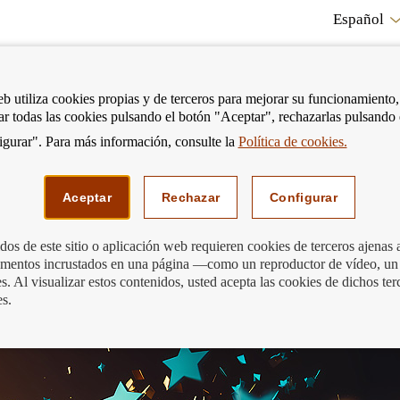
Español
RE
eb utiliza cookies propias y de terceros para mejorar su funcionamiento,
tar todas las cookies pulsando el botón "Aceptar", rechazarlas pulsando
CO
gurar". Para más información, consulte la
Política de cookies.
strar
Mostrar
Podemos ayudarte
Edu
enú
menú
Aceptar
Rechazar
Configurar
os de este sitio o aplicación web requieren cookies de terceros ajenas 
lementos incrustados en una página —como un reproductor de vídeo, un
nancieros 2023 - Pase a cuartos de fin
. Al visualizar estos contenidos, usted acepta las cookies de dichos ter
es.