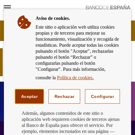
Mostrar
Ir
contenido
a
Aviso de cookies.
la
página
Este sitio o aplicación web utiliza cookies
Cliente
de
propias y de terceros para mejorar su
Bancario
inicio
funcionamiento, visualización y recogida de
del
del
estadísticas. Puede aceptar todas las cookies
Banco
Banco
pulsando el botón "Aceptar", rechazarlas
de
Concurso generación €uro: ¡ya
de
pulsando el botón “Rechazar” o
España
conocemos los equipos clasificados
España
configurarlas pulsando el botón
Eurosistema,
para la segunda fase!
"Configurar". Para más información,
ir
a
consulte la
Política de cookies.
inicio
Aceptar
Rechazar
Configurar
Además, algunos contenidos de este sitio o
aplicación web requieren cookies de terceros ajenas
al Banco de España para ofrecer el servicio. Por
ejemplo, elementos incrustados en una página —