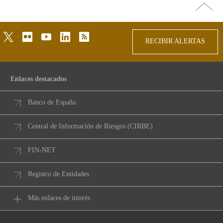
Ir
arriba
twitter
flickr
youtube
linkedin
rss
RECIBIR ALERTAS
Enlaces destacados
Banco de España
Central de Información de Riesgos (CIRBE)
FIN-NET
Registro de Entidades
Más enlaces de interés