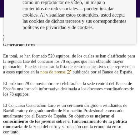
como un reproductor de vídeo, un mapa o
contenidos de redes sociales— pueden instalar
cookies. Al visualizar estos contenidos, usted acepta
las cookies de dichos terceros y sus correspondientes
políticas de privacidad y de cookies.
Alrededor de 2.000 estudiantes de Bachillerato y grado medio de
Formación Profesional han participado en la 14ª edición del
Concurso
Generación €uro.
En total, se han formado 520 equipos, de los cuales se han clasificado para
la segunda fase del concurso los 78 equipos que han obtenido mayor
puntuación. Puedes consultar la lista de centros educativos que representan
Abre
a estos equipos en la
nota de prensa
publicada por el Banco de España.
en
ventana
El próximo 29 de noviembre se celebrará en la sede central del Banco de
nueva
España una jornada informativa destinada a los docentes coordinadores de
los 78 equipos.
El Concurso Generación €uro es un certamen dirigido a estudiantes de
Bachillerato y de grado medio de Formación Profesional convocado
anualmente por el Banco de España. Su objetivo es
mejorar el
conocimiento de los jóvenes sobre el funcionamiento de la
política
monetaria
de la zona del euro y su relación con la economía en su
conjunto.