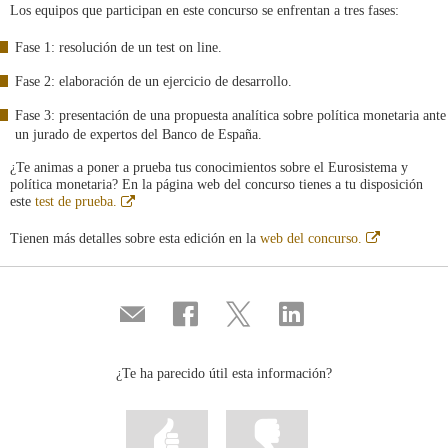
Los equipos que participan en este concurso se enfrentan a tres fases:
Fase 1: resolución de un test on line.
Fase 2: elaboración de un ejercicio de desarrollo.
Fase 3: presentación de una propuesta analítica sobre política monetaria ante
un jurado de expertos del Banco de España.
¿Te animas a poner a prueba tus conocimientos sobre el Eurosistema y
política monetaria? En la página web del concurso tienes a tu disposición
Abre
este
test de prueba.
en
ventana
Abre
Tienen más detalles sobre esta edición en la
web del concurso.
nueva
en
ventana
nueva
Compartir
Compartir
Compartir
Compartir
por
en
en
en
correo
...
...
...
Facebook
Twitter
Linkedin
¿Te ha parecido útil esta información?
Marcar
Marcar
la
la