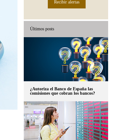
Recibir alertas
Últimos posts
¿Autoriza el Banco de España las
comisiones que cobran los bancos?