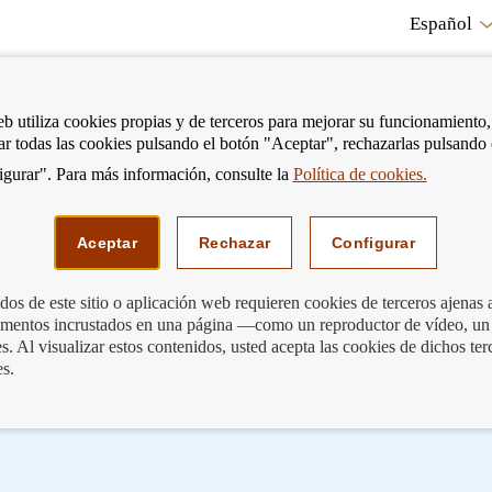
Español
RE
eb utiliza cookies propias y de terceros para mejorar su funcionamiento,
tar todas las cookies pulsando el botón "Aceptar", rechazarlas pulsando
CO
gurar". Para más información, consulte la
Política de cookies.
strar
Mostrar
Podemos ayudarte
Edu
enú
menú
Aceptar
Rechazar
Configurar
os de este sitio o aplicación web requieren cookies de terceros ajenas 
lementos incrustados en una página —como un reproductor de vídeo, un
nal para prevenir el Smishing
. Al visualizar estos contenidos, usted acepta las cookies de dichos ter
es.