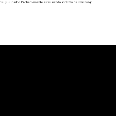
os? ¡Cuidado! Probablemente estés siendo víctima de
smishing
: