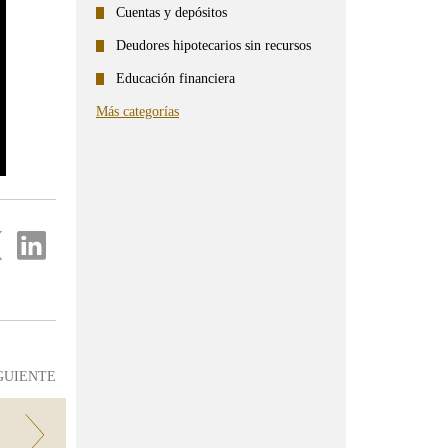
Cuentas y depósitos
Deudores hipotecarios sin recursos
Educación financiera
Más categorías
partir
Compartir
en
...
ter
Linkedin
GUIENTE