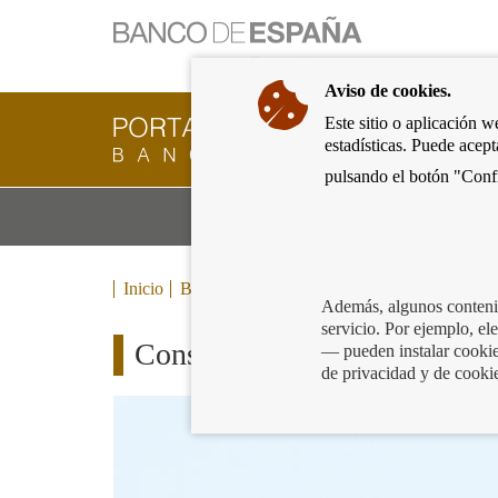
Ir
a
la
Aviso de cookies.
página
de
Este sitio o aplicación w
Cliente
inicio
estadísticas. Puede acep
Bancario
del
del
pulsando el botón "Confi
Banco
Banco
de
Mo
Productos y servicios bancarios
de
España
m
España
Eurosistema,
ir
Inicio
Blog
a
Además, algunos contenid
inicio
servicio. Por ejemplo, e
Consejos de la Policía Nacio
— pueden instalar cookies
de privacidad y de cooki