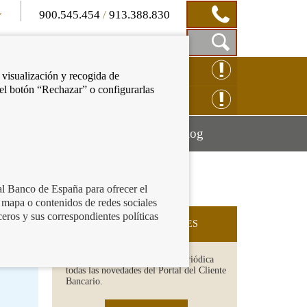
900.545.454
/
913.388.830
Mostrar
CLAMACIÓN ONLINE
 visualización y recogida de
Caja
 el botón “Rechazar” o configurarlas
de
NSULTAS ONLINE
Búsqueda
Mostrar
Mostrar
cación financiera
Blog
menú
menú
al Banco de España para ofrecer el
 mapa o contenidos de redes sociales
ceros y sus correspondientes políticas
SUSCRIPCIÓN A NOVEDADES
Recibe en tu email de forma periódica
todas las novedades del Portal del Cliente
Bancario.