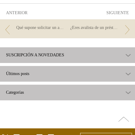
útil
ANTERIOR
SIGUIENTE
Qué supone solicitar un aval bancario para alquilar una vivienda
¿Eres avalista de un préstamo? Estos son tus derechos de información.
SUSCRIPCIÓN A NOVEDADES
Últimos posts
Categorías
Ir
arriba