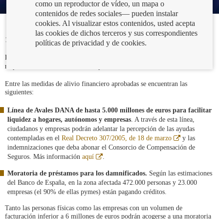
como un reproductor de vídeo, un mapa o
contenidos de redes sociales— pueden instalar
cookies. Al visualizar estos contenidos, usted acepta
las cookies de dichos terceros y sus correspondientes
14/11/2024
políticas de privacidad y de cookies.
Abre
El Gobierno de España ha aprobado una serie de
medidas urgentes
de
en
respuesta ante los daños causados por la DANA.
ventana
nueva
Entre las medidas de alivio financiero aprobadas se encuentran las
siguientes:
Línea de Avales DANA de hasta 5.000 millones de euros para facilitar
liquidez a hogares, autónomos y empresas
. A través de esta línea,
ciudadanos y empresas podrán adelantar la percepción de las ayudas
Abre
contempladas en el
Real Decreto 307/2005, de 18 de marzo
y las
en
indemnizaciones que deba abonar el Consorcio de Compensación de
ventana
Abre
Seguros. Más información
aquí
.
nueva
en
ventana
Moratoria de préstamos para los damnificados.
Según las estimaciones
nueva
del Banco de España, en la zona afectada 472.000 personas y 23.000
empresas (el 90% de ellas pymes) están pagando créditos.
Tanto las personas físicas como las empresas con un volumen de
facturación inferior a 6 millones de euros podrán acogerse a una moratoria