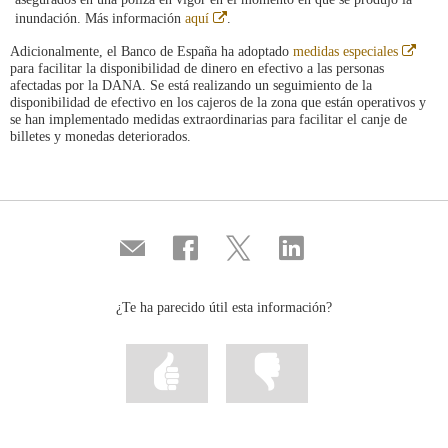
Abre
inundación. Más información
aquí
.
en
ventana
Abre
Adicionalmente, el Banco de España ha adoptado
medidas especiales
nueva
en
para facilitar la disponibilidad de dinero en efectivo a las personas
venta
afectadas por la DANA. Se está realizando un seguimiento de la
nueva
disponibilidad de efectivo en los cajeros de la zona que están operativos y
se han implementado medidas extraordinarias para facilitar el canje de
billetes y monedas deteriorados.
Compartir
Compartir
Compartir
Compartir
por
en
en
en
correo
...
...
...
Facebook
Twitter
Linkedin
¿Te ha parecido útil esta información?
Marcar
Marcar
la
la
información
información
como
como
útil
poco