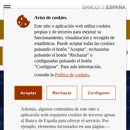
Mostrar
Ir
contenido
a
Aviso de cookies.
la
página
Este sitio o aplicación web utiliza cookies
Cliente
de
propias y de terceros para mejorar su
Bancario
inicio
funcionamiento, visualización y recogida de
del
del
estadísticas. Puede aceptar todas las cookies
Banco
Banco
pulsando el botón "Aceptar", rechazarlas
de
DANA: Conoce las medidas de alivio
de
pulsando el botón “Rechazar” o
España
financiero para hogares y empresas
España
configurarlas pulsando el botón
Eurosistema,
"Configurar". Para más información,
ir
a
consulte la
Política de cookies.
inicio
Aceptar
Rechazar
Configurar
Además, algunos contenidos de este sitio o
aplicación web requieren cookies de terceros ajenas
al Banco de España para ofrecer el servicio. Por
ejemplo, elementos incrustados en una página —