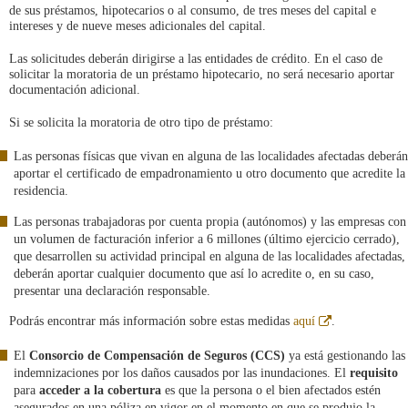
de sus préstamos, hipotecarios o al consumo, de tres meses del capital e
intereses y de nueve meses adicionales del capital.
Las solicitudes deberán dirigirse a las entidades de crédito. En el caso de
solicitar la moratoria de un préstamo hipotecario, no será necesario aportar
documentación adicional.
Si se solicita la moratoria de otro tipo de préstamo:
Las personas físicas que vivan en alguna de las localidades afectadas deberán
aportar el certificado de empadronamiento u otro documento que acredite la
residencia.
Las personas trabajadoras por cuenta propia (autónomos) y las empresas con
un volumen de facturación inferior a 6 millones (último ejercicio cerrado),
que desarrollen su actividad principal en alguna de las localidades afectadas,
deberán aportar cualquier documento que así lo acredite o, en su caso,
presentar una declaración responsable.
Abre
Podrás encontrar más información sobre estas medidas
aquí
.
en
ventana
El
Consorcio de Compensación de Seguros (CCS)
ya está gestionando las
nueva
indemnizaciones por los daños causados por las inundaciones. El
requisito
para
acceder a la cobertura
es que la persona o el bien afectados estén
asegurados en una póliza en vigor en el momento en que se produjo la