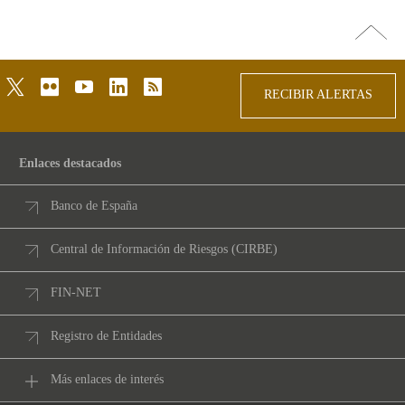
Ir
arriba
twitter
flickr
youtube
linkedin
rss
RECIBIR ALERTAS
Enlaces destacados
Banco de España
Central de Información de Riesgos (CIRBE)
FIN-NET
Registro de Entidades
Más enlaces de interés