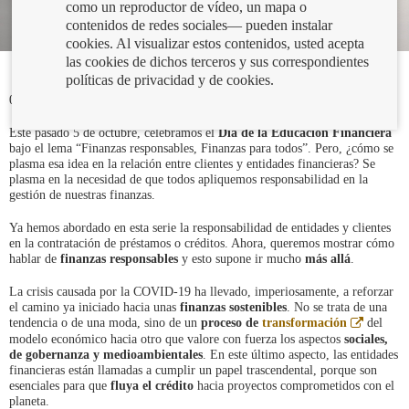
como un reproductor de vídeo, un mapa o
contenidos de redes sociales— pueden instalar
cookies. Al visualizar estos contenidos, usted acepta
las cookies de dichos terceros y sus correspondientes
políticas de privacidad y de cookies.
07/10/2020
Este pasado 5 de octubre, celebramos el
Día de la Educación Financiera
bajo el lema “Finanzas responsables, Finanzas para todos”. Pero, ¿cómo se
plasma esa idea en la relación entre clientes y entidades financieras? Se
plasma en la necesidad de que todos apliquemos responsabilidad en la
gestión de nuestras finanzas.
Ya hemos abordado en esta serie la responsabilidad de entidades y clientes
en la contratación de préstamos o créditos. Ahora, queremos mostrar cómo
hablar de
finanzas responsables
y esto supone ir mucho
más allá
.
La crisis causada por la COVID-19 ha llevado, imperiosamente, a reforzar
el camino ya iniciado hacia unas
finanzas sostenibles
. No se trata de una
Abre
tendencia o de una moda, sino de un
proceso de
transformación
del
en
modelo económico hacia otro que valore con fuerza los aspectos
sociales,
ventana
de gobernanza y medioambientales
. En este último aspecto, las entidades
nueva
financieras están llamadas a cumplir un papel trascendental, porque son
esenciales para que
fluya el crédito
hacia proyectos comprometidos con el
planeta.