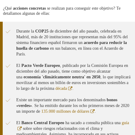
¿Qué
acciones concretas
se realizan para conseguir este objetivo? Te
detallamos algunas de ellas:
Durante la
COP25
de diciembre del año pasado, celebrada en
Madrid, más de 20 instituciones que representan más del 95% del
sistema financiero español firmaron un
acuerdo para reducir la
huella de carbono
en sus balances, en línea con el Acuerdo de
París.
El
Pacto Verde Europeo
, publicado por la Comisión Europea en
diciembre del año pasado, tiene como objetivo alcanzar
una
economía 'climáticamente neutra' en 2050
, lo que implicará
movilizar al menos un billón de euros en inversiones sostenibles a
Abre
lo largo de la próxima
década
.
en
ventana
Existe un importante mercado para los denominados
bonos
nueva
«verdes»
. Se ha emitido durante los ocho primeros meses de 2020
Abre
un importe de
135.000 millones de dólares
.
en
ventana
El
Banco Central Europeo
ha sacado a consulta pública una
guía
nueva
Abre
sobre sobre riesgos relacionados con el clima y
en
medioambientales. Asimismo, ha incorporado en sus activos