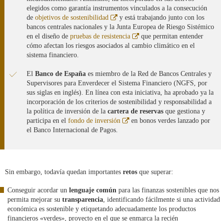
ventana
elegidos como garantía instrumentos vinculados a la consecución
nueva
Abre
de
objetivos de sostenibilidad
y está trabajando junto con los
en
bancos centrales nacionales y la Junta Europea de Riesgo Sistémico
ventana
Abre
en el diseño de
pruebas de resistencia
que permitan entender
nueva
en
cómo afectan los riesgos asociados al cambio climático en el
ventana
sistema financiero.
nueva
El
Banco de España
es miembro de la Red de Bancos Centrales y
Supervisores para Enverdecer el Sistema Financiero (NGFS, por
sus siglas en inglés). En línea con esta iniciativa, ha aprobado ya la
incorporación de los criterios de sostenibilidad y responsabilidad a
la política de inversión de la
cartera de reservas
que gestiona y
Abre
participa en el
fondo de inversión
en bonos verdes lanzado por
en
el Banco Internacional de Pagos.
ventana
nueva
Sin embargo, todavía quedan importantes
retos
que superar:
Conseguir acordar un
lenguaje común
para las finanzas sostenibles que nos
permita mejorar su
transparencia
, identificando fácilmente si una actividad
económica es sostenible y etiquetando adecuadamente los productos
financieros «verdes», proyecto en el que se enmarca la recién