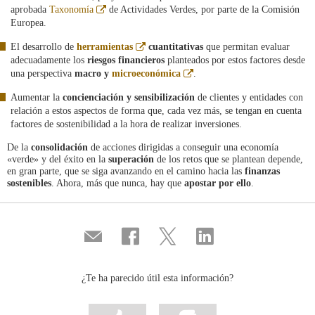
Abre
aprobada
Taxonomía
de Actividades Verdes, por parte de la Comisión
en
Europea.
ventana
nueva
Abre
El desarrollo de
herramientas
cuantitativas
que permitan evaluar
en
adecuadamente los
riesgos financieros
planteados por estos factores desde
ventana
Abre
una perspectiva
macro y
microeconómica
.
nueva
en
ventana
Aumentar la
concienciación y sensibilización
de clientes y entidades con
nueva
relación a estos aspectos de forma que, cada vez más, se tengan en cuenta
factores de sostenibilidad a la hora de realizar inversiones.
De la
consolidación
de acciones dirigidas a conseguir una economía
«verde» y del éxito en la
superación
de los retos que se plantean depende,
en gran parte, que se siga avanzando en el camino hacia las
finanzas
sostenibles
. Ahora, más que nunca, hay que
apostar por ello
.
Compartir
Compartir
Compartir
Compartir
por
en
en
en
correo
...
...
...
Facebook
Twitter
Linkedin
¿Te ha parecido útil esta información?
Marcar
Marcar