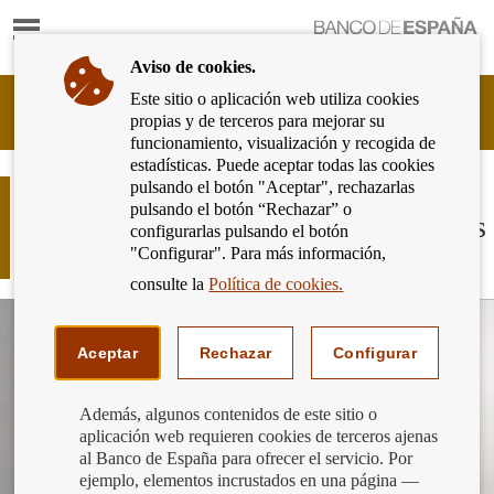
Mostrar
Ir
contenido
a
Aviso de cookies.
la
página
Este sitio o aplicación web utiliza cookies
Cliente
de
propias y de terceros para mejorar su
Bancario
inicio
funcionamiento, visualización y recogida de
del
del
estadísticas. Puede aceptar todas las cookies
Banco
Banco
pulsando el botón "Aceptar", rechazarlas
de
Finanzas responsables, Finanzas para
de
pulsando el botón “Rechazar” o
España
todos: ahora, más que nunca, finanzas
España
configurarlas pulsando el botón
Eurosistema,
sostenibles
"Configurar". Para más información,
ir
a
consulte la
Política de cookies.
inicio
Aceptar
Rechazar
Configurar
Además, algunos contenidos de este sitio o
aplicación web requieren cookies de terceros ajenas
al Banco de España para ofrecer el servicio. Por
ejemplo, elementos incrustados en una página —