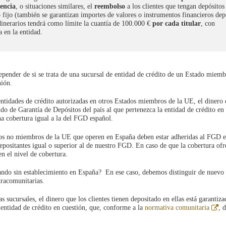
vencia
, o situaciones similares, el
reembolso
a los clientes que tengan depósitos
o fijo (también se garantizan importes de valores o instrumentos financieros dep
 dinerarios tendrá como límite la cuantía de 100.000 €
por cada titular
, con
 en la entidad.
depender de si se trata de una sucursal de entidad de crédito de un Estado miemb
nión.
entidades de crédito autorizadas en otros Estados miembros de la UE, el dinero 
ndo de Garantía de Depósitos del país al que pertenezca la entidad de crédito en
a cobertura igual a la del FGD español.
tados no miembros de la UE que operen en España deben estar adheridas al FGD 
depositantes igual o superior al de nuestro FGD. En caso de que la cobertura ofr
en el nivel de cobertura.
erando sin establecimiento en España? En ese caso,
debemos distinguir de nuevo 
tracomunitarias.
s sucursales, el dinero que los clientes tienen depositado en ellas está garantiza
Ab
 entidad de crédito en cuestión, que, conforme a la
normativa comunitaria
, 
en
ve