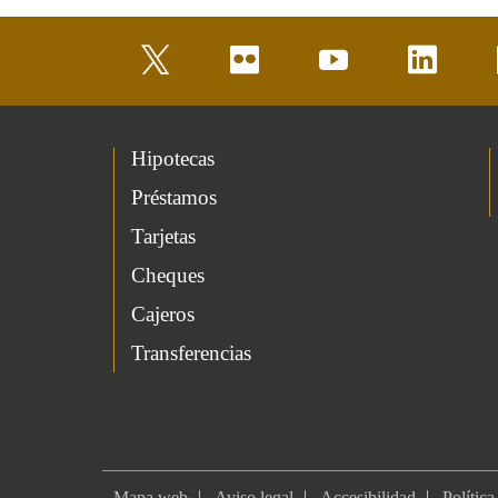
twitter
flickr
youtube
linkedin
Hipotecas
Préstamos
Tarjetas
Cheques
Cajeros
Transferencias
Mapa web
Aviso legal
Accesibilidad
Política