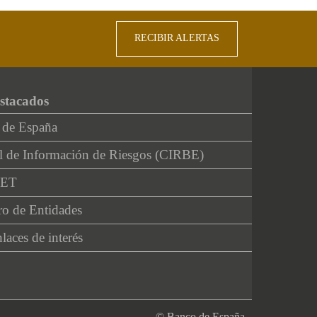
RECIBIR ALERTAS
stacados
 de España
l de Información de Riesgos (CIRBE)
NET
ro de Entidades
laces de interés
© Banco de España