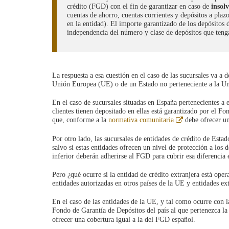
crédito (FGD) con el fin de garantizar en caso de
insol
cuentas de ahorro, cuentas corrientes y depósitos a plaz
en la entidad). El importe garantizado de los depósitos
independencia del número y clase de depósitos que tenga
La respuesta a esa cuestión en el caso de las sucursales va a 
Unión Europea (UE) o de un Estado no perteneciente a la U
En el caso de sucursales situadas en España pertenecientes a 
clientes tienen depositado en ellas está garantizado por el Fo
Abre
que, conforme a la
normativa comunitaria
debe ofrecer un
en
ventana
Por otro lado, las sucursales de entidades de crédito de Es
nueva
salvo si estas entidades ofrecen un nivel de protección a los 
inferior deberán adherirse al FGD para cubrir esa diferencia 
Pero ¿qué ocurre si la entidad de crédito extranjera está op
entidades autorizadas en otros países de la UE y entidades ex
En el caso de las entidades de la UE, y tal como ocurre con la
Fondo de Garantía de Depósitos del país al que pertenezca la
ofrecer una cobertura igual a la del FGD español.