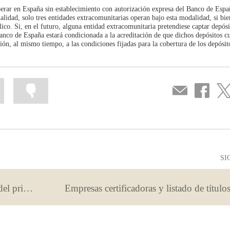
nu
perar en España sin establecimiento con autorización expresa del Banco de Espa
ualidad, solo tres entidades extracomunitarias operan bajo esta modalidad, si bi
lico. Si, en el futuro, alguna entidad extracomunitaria pretendiese captar depósi
anco de España estará condicionada a la acreditación de que dichos depósitos c
ión, al mismo tiempo, a las condiciones fijadas para la cobertura de los depósit
Marcar
Marcar
Compartir
Compartir
Com
la
la
por
en
en
información
información
correo
...
...
Facebook
Twit
como
como
útil
poco
útil
SI
Control de publicidad. Información del primer trimestre del 2020
Empresas certificadoras y listado de título