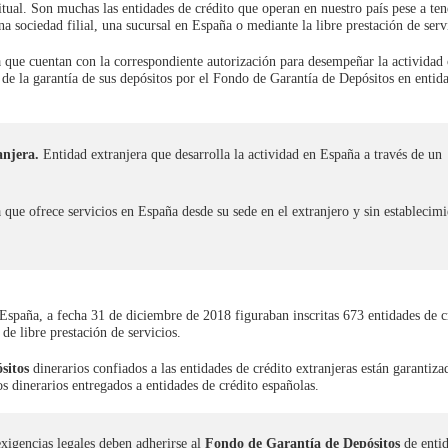
tual. Son muchas las entidades de crédito que operan en nuestro país pese a ten
a sociedad filial, una sucursal en España o mediante la libre prestación de serv
ña que cuentan con la correspondiente autorización para desempeñar la activida
l de la garantía de sus depósitos por el Fondo de Garantía de Depósitos en entid
anjera.
Entidad extranjera que desarrolla la actividad en España a través de un
 que ofrece servicios en España desde su sede en el extranjero y sin establecim
 España, a fecha 31 de diciembre de 2018 figuraban inscritas 673 entidades de c
e libre prestación de servicios.
sitos
dinerarios confiados a las entidades de crédito extranjeras están garantiza
s dinerarios entregados a entidades de crédito españolas.
xigencias legales deben adherirse al
Fondo de Garantía de Depósitos
de entid