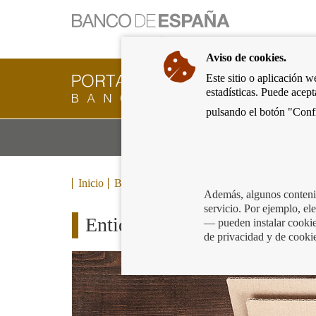
Ir
a
la
Aviso de cookies.
página
de
Este sitio o aplicación w
Cliente
inicio
estadísticas. Puede acep
Bancario
del
del
pulsando el botón "Confi
Banco
Banco
de
Mo
Productos y servicios bancarios
de
España
m
España
Eurosistema,
ir
Inicio
Blog
a
Además, algunos contenid
inicio
servicio. Por ejemplo, e
Entidades extranjeras en Espa
— pueden instalar cookies
de privacidad y de cooki