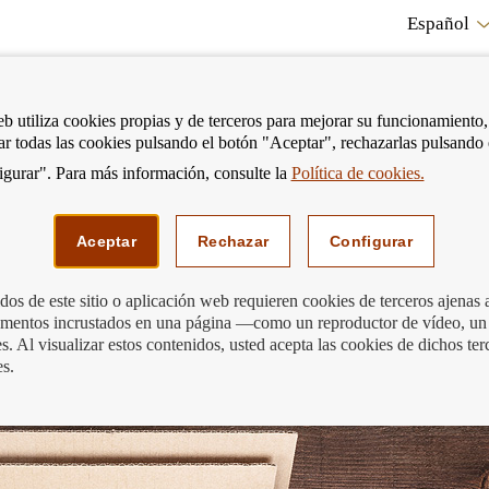
Español
RE
eb utiliza cookies propias y de terceros para mejorar su funcionamiento,
tar todas las cookies pulsando el botón "Aceptar", rechazarlas pulsando
CO
gurar". Para más información, consulte la
Política de cookies.
strar
Mostrar
Podemos ayudarte
Edu
enú
menú
Aceptar
Rechazar
Configurar
os de este sitio o aplicación web requieren cookies de terceros ajenas 
lementos incrustados en una página —como un reproductor de vídeo, un
ña y la garantía de depósitos
. Al visualizar estos contenidos, usted acepta las cookies de dichos ter
es.