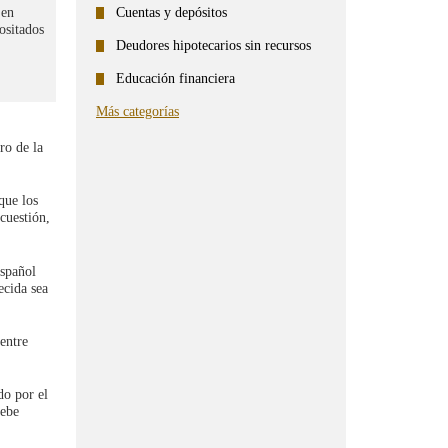
Cuentas y depósitos
 en
ositados
Deudores hipotecarios sin recursos
Educación financiera
Más categorías
ro de la
que los
 cuestión,
español
ecida sea
entre
do por el
re
debe
ntana