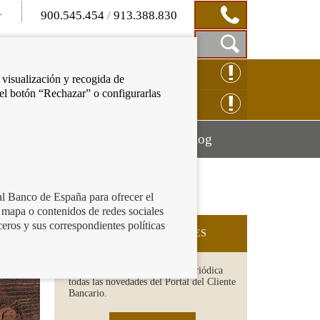
900.545.454
/
913.388.830
Mostrar
CLAMACIÓN ONLINE
 visualización y recogida de
Caja
 el botón “Rechazar” o configurarlas
de
NSULTAS ONLINE
Búsqueda
Mostrar
Mostrar
cación financiera
Blog
menú
menú
al Banco de España para ofrecer el
 mapa o contenidos de redes sociales
ceros y sus correspondientes políticas
SUSCRIPCIÓN A NOVEDADES
Recibe en tu email de forma periódica
todas las novedades del Portal del Cliente
Bancario.