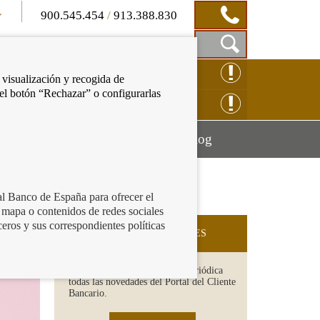
900.545.454
/
913.388.830
Mostrar
CLAMACIÓN ONLINE
 visualización y recogida de
Caja
 el botón “Rechazar” o configurarlas
de
NSULTAS ONLINE
Búsqueda
Mostrar
Mostrar
cación financiera
Blog
menú
menú
al Banco de España para ofrecer el
 mapa o contenidos de redes sociales
ceros y sus correspondientes políticas
SUSCRIPCIÓN A NOVEDADES
Recibe en tu email de forma periódica
todas las novedades del Portal del Cliente
Bancario.