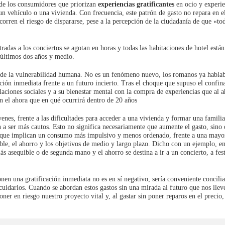
 de los consumidores que priorizan
experiencias gratificantes
en ocio y experie
un vehículo o una vivienda. Con frecuencia, este patrón de gasto no repara en e
 corren el riesgo de dispararse, pese a la percepción de la ciudadanía de que «to
tradas a los conciertos se agotan en horas y todas las habitaciones de hotel están
últimos dos años y medio.
a de la vulnerabilidad humana. No es un fenómeno nuevo, los romanos ya habla
ación inmediata frente a un futuro incierto. Tras el choque que supuso el confin
ciones sociales y a su bienestar mental con la compra de experiencias que al a
en el ahora que en qué ocurrirá dentro de 20 años
enes, frente a las dificultades para acceder a una vivienda y formar una famili
n a ser más cautos. Esto no significa necesariamente que aumente el gasto, sino 
ocio que implican un consumo más impulsivo y menos ordenado, frente a una mayo
le, el ahorro y los objetivos de medio y largo plazo. Dicho con un ejemplo, en
s asequible o de segunda mano y el ahorro se destina a ir a un concierto, a fest
en una gratificación inmediata no es en sí negativo, sería conveniente concilia
cuidarlos. Cuando se abordan estos gastos sin una mirada al futuro que nos llev
ner en riesgo nuestro proyecto vital y, al gastar sin poner reparos en el precio