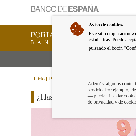
Ir
a
la
Aviso de cookies.
página
de
Este sitio o aplicación w
Cliente
inicio
estadísticas. Puede acep
Bancario
del
del
pulsando el botón "Confi
Banco
Banco
de
Mo
Productos y servicios bancarios
de
España
m
España
Eurosistema,
ir
Inicio
Blog
a
Además, algunos contenid
inicio
servicio. Por ejemplo, e
¿Has oído hablar de la diverf
— pueden instalar cookies
de privacidad y de cooki