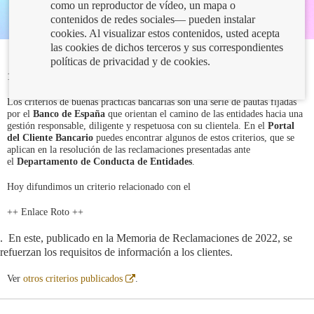
como un reproductor de vídeo, un mapa o
contenidos de redes sociales— pueden instalar
cookies. Al visualizar estos contenidos, usted acepta
las cookies de dichos terceros y sus correspondientes
políticas de privacidad y de cookies.
12/12/2023
Los criterios de buenas prácticas bancarias son una serie de pautas fijadas
por el
Banco de España
que orientan el camino de las entidades hacia una
gestión responsable, diligente y respetuosa con su clientela. En el
Portal
del Cliente Bancario
puedes encontrar algunos de estos criterios, que se
aplican en la resolución de las reclamaciones presentadas ante
el
Departamento de Conducta de Entidades
.
Hoy difundimos un criterio relacionado con el
++ Enlace Roto ++
. En este, publicado en la Memoria de Reclamaciones de 2022, se
refuerzan los requisitos de información a los clientes.
Abre
Ver
otros criterios publicados
.
en
ventana
nueva