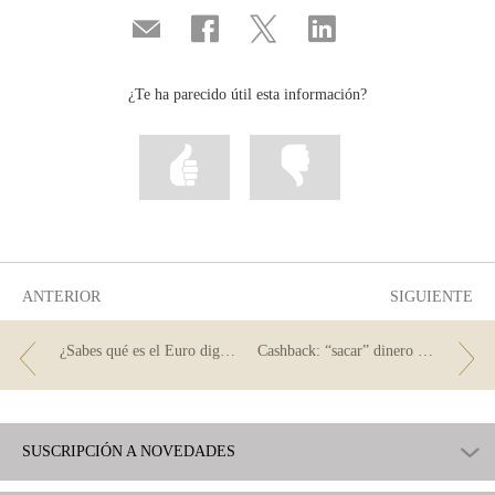
Compartir
Compartir
Compartir
Compartir
por
en
en
en
correo
...
...
...
Facebook
Twitter
Linkedin
¿Te ha parecido útil esta información?
Marcar
Marcar
la
la
información
información
como
como
útil
poco
útil
ANTERIOR
SIGUIENTE
¿Sabes qué es el Euro digital?
Cashback: “sacar” dinero en la gasolinera o en el súper
SUSCRIPCIÓN A NOVEDADES