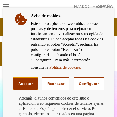
Mostrar
Ir
contenido
a
Aviso de cookies.
la
página
Este sitio o aplicación web utiliza cookies
Cliente
de
propias y de terceros para mejorar su
Bancario
inicio
funcionamiento, visualización y recogida de
del
del
estadísticas. Puede aceptar todas las cookies
Banco
Banco
pulsando el botón "Aceptar", rechazarlas
de
Incremento del coste de tarjetas
de
pulsando el botón “Rechazar” o
España
revolving. Criterios de buenas
España
configurarlas pulsando el botón
Eurosistema,
Practicas.
"Configurar". Para más información,
ir
a
consulte la
Política de cookies.
inicio
Aceptar
Rechazar
Configurar
Además, algunos contenidos de este sitio o
aplicación web requieren cookies de terceros ajenas
al Banco de España para ofrecer el servicio. Por
ejemplo, elementos incrustados en una página —