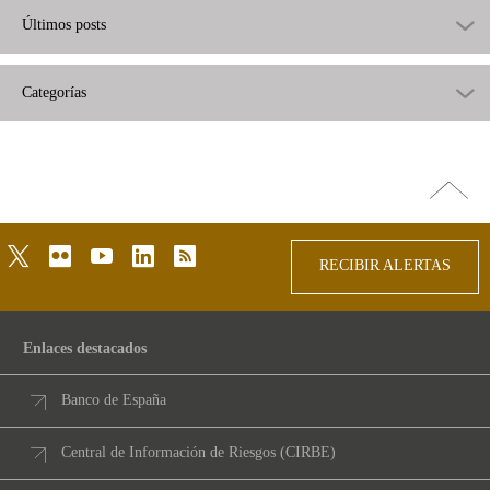
Últimos posts
Categorías
Ir
arriba
twitter
flickr
youtube
linkedin
rss
RECIBIR ALERTAS
Enlaces destacados
Banco de España
Central de Información de Riesgos (CIRBE)