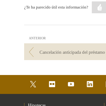
¿Te ha parecido útil esta información?
ANTERIOR
twitter
flickr
youtube
linkedin
Hipotecas