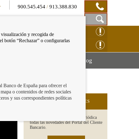
900.545.454
/
913.388.830
Mostrar
CLAMACIÓN ONLINE
 visualización y recogida de
Caja
 el botón “Rechazar” o configurarlas
de
NSULTAS ONLINE
Búsqueda
Mostrar
Mostrar
cación financiera
Blog
menú
menú
al Banco de España para ofrecer el
 mapa o contenidos de redes sociales
ceros y sus correspondientes políticas
SUSCRIPCIÓN A NOVEDADES
Recibe en tu email de forma periódica
todas las novedades del Portal del Cliente
Bancario.