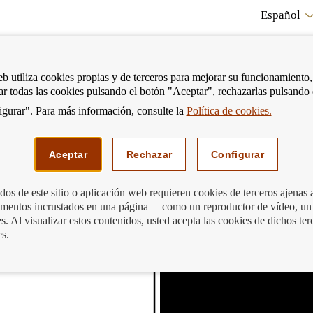
Español
RE
eb utiliza cookies propias y de terceros para mejorar su funcionamiento,
tar todas las cookies pulsando el botón "Aceptar", rechazarlas pulsando
CO
gurar". Para más información, consulte la
Política de cookies.
strar
Mostrar
Podemos ayudarte
Edu
enú
menú
Aceptar
Rechazar
Configurar
os de este sitio o aplicación web requieren cookies de terceros ajenas 
lementos incrustados en una página —como un reproductor de vídeo, un
 (6)
. Al visualizar estos contenidos, usted acepta las cookies de dichos ter
es.