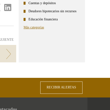
Cuentas y depósitos
partir
Compartir
en
Deudores hipotecarios sin recursos
...
ter
Linkedin
Educación financiera
Más categorías
GUIENTE
ado?
RECIBIR ALERTAS
stacados