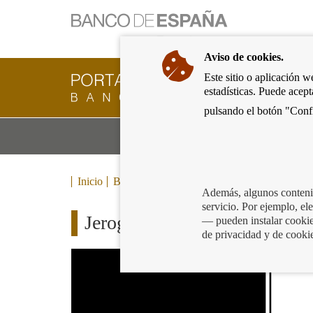
Ir
a
la
Aviso de cookies.
página
de
Este sitio o aplicación w
Cliente
inicio
estadísticas. Puede acep
Bancario
del
del
pulsando el botón "Confi
Banco
Banco
de
Mo
Productos y servicios bancarios
de
España
m
España
Eurosistema,
ir
Inicio
Blog
a
Además, algunos contenid
inicio
servicio. Por ejemplo, e
Jeroglíficos Financieros 2019
— pueden instalar cookies
de privacidad y de cooki