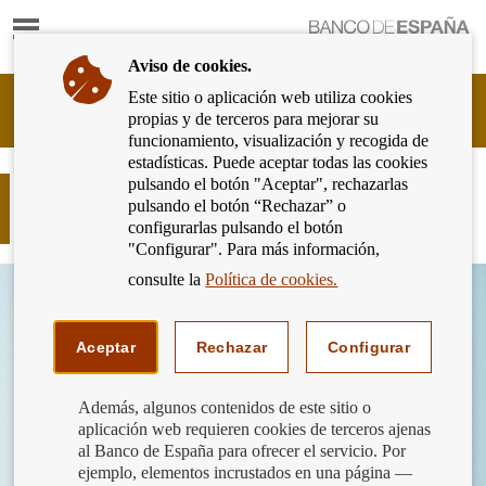
Mostrar
Ir
contenido
a
Aviso de cookies.
la
página
Este sitio o aplicación web utiliza cookies
Cliente
de
propias y de terceros para mejorar su
Bancario
inicio
funcionamiento, visualización y recogida de
del
del
estadísticas. Puede aceptar todas las cookies
Banco
Banco
pulsando el botón "Aceptar", rechazarlas
de
La CIRBE también vale como
de
pulsando el botón “Rechazar” o
España
herramienta para detectar fraudes
España
configurarlas pulsando el botón
Eurosistema,
"Configurar". Para más información,
ir
a
consulte la
Política de cookies.
inicio
Aceptar
Rechazar
Configurar
Además, algunos contenidos de este sitio o
aplicación web requieren cookies de terceros ajenas
al Banco de España para ofrecer el servicio. Por
ejemplo, elementos incrustados en una página —