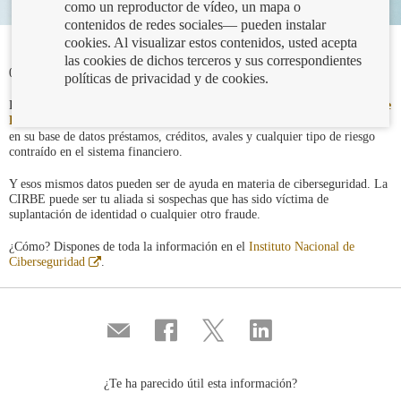
como un reproductor de vídeo, un mapa o
contenidos de redes sociales— pueden instalar
cookies. Al visualizar estos contenidos, usted acepta
las cookies de dichos terceros y sus correspondientes
05/03/2026
políticas de privacidad y de cookies.
La mayoría de los clientes bancarios conoce la
Central de Información de
Abre
Riesgos del Banco de España
(CIRBE, el servicio público que recoge
en
en su base de datos préstamos, créditos, avales y cualquier tipo de riesgo
ventana
contraído en el sistema financiero.
nueva
Y esos mismos datos pueden ser de ayuda en materia de ciberseguridad. La
CIRBE puede ser tu aliada si sospechas que has sido víctima de
suplantación de identidad o cualquier otro fraude.
¿Cómo? Dispones de toda la información en el
Instituto Nacional de
Abre
Ciberseguridad
.
en
ventana
nueva
Compartir
Compartir
Compartir
Compartir
por
en
en
en
correo
...
...
...
Facebook
Twitter
Linkedin
¿Te ha parecido útil esta información?