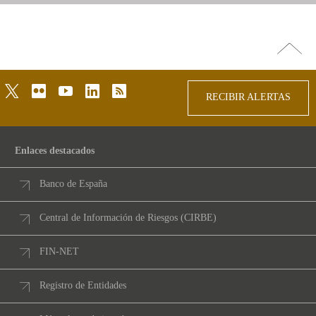
Ir
arriba
twitter
flickr
youtube
linkedin
rss
RECIBIR ALERTAS
Enlaces destacados
Banco de España
Central de Información de Riesgos (CIRBE)
FIN-NET
Registro de Entidades