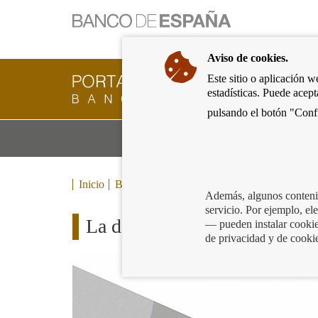
Ir
a
la
Aviso de cookies.
página
de
Este sitio o aplicación w
Cliente
inicio
estadísticas. Puede acep
Bancario
del
del
pulsando el botón "Confi
Banco
Banco
de
Mo
Productos y servicios bancarios
de
España
m
España
Eurosistema,
ir
Inicio
Blog
a
Además, algunos contenid
inicio
servicio. Por ejemplo, e
La detective Sara Gómez te 
— pueden instalar cookies
de privacidad y de cooki