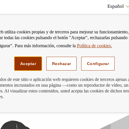
Español
RE
eb utiliza cookies propias y de terceros para mejorar su funcionamiento,
tar todas las cookies pulsando el botón "Aceptar", rechazarlas pulsando
CO
gurar". Para más información, consulte la
Política de cookies.
strar
Mostrar
Podemos ayudarte
Edu
enú
menú
Aceptar
Rechazar
Configurar
os de este sitio o aplicación web requieren cookies de terceros ajenas 
lementos incrustados en una página —como un reproductor de vídeo, un
explica como cambiar de cuenta
. Al visualizar estos contenidos, usted acepta las cookies de dichos ter
es.