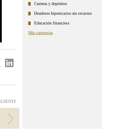
Cuentas y depósitos
Deudores hipotecarios sin recursos
Educación financiera
Más categorías
partir
Compartir
en
...
ter
Linkedin
GUIENTE