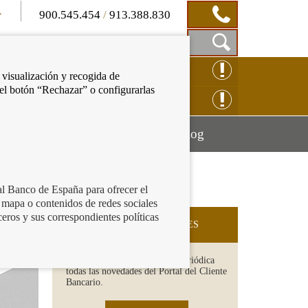
900.545.454
/
913.388.830
Mostrar
CLAMACIÓN ONLINE
 visualización y recogida de
Caja
 el botón “Rechazar” o configurarlas
de
NSULTAS ONLINE
Búsqueda
Mostrar
Mostrar
cación financiera
Blog
menú
menú
al Banco de España para ofrecer el
 mapa o contenidos de redes sociales
ceros y sus correspondientes políticas
SUSCRIPCIÓN A NOVEDADES
Recibe en tu email de forma periódica
todas las novedades del Portal del Cliente
Bancario.