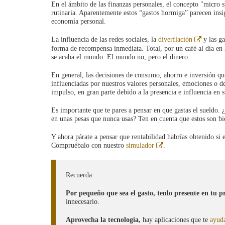
En el ámbito de las finanzas personales, el concepto "micro s
rutinaria. Aparentemente estos “gastos hormiga” parecen insi
economía personal.
Abre
La influencia de las redes sociales, la
diverflación
y las ga
en
forma de recompensa inmediata. Total, por un café al día en la
ventana
se acaba el mundo. El mundo no, pero el dinero…..
nueva
En general, las decisiones de consumo, ahorro e inversión q
influenciadas por nuestros valores personales, emociones o d
impulso, en gran parte debido a la presencia e influencia en su
Es importante que te pares a pensar en que gastas el sueldo.
en unas pesas que nunca usas? Ten en cuenta que estos son bi
Y ahora párate a pensar que rentabilidad habrías obtenido si 
Abre
Compruébalo con nuestro
simulador
.
en
ventana
nueva
Recuerda:
Por pequeño que sea el gasto, tenlo presente en tu p
innecesario.
Aprovecha la tecnología,
hay aplicaciones que te
ayuda