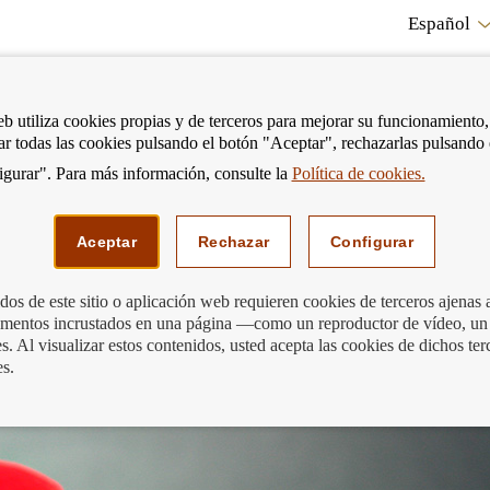
Español
RE
eb utiliza cookies propias y de terceros para mejorar su funcionamiento,
tar todas las cookies pulsando el botón "Aceptar", rechazarlas pulsando
CO
gurar". Para más información, consulte la
Política de cookies.
strar
Mostrar
Podemos ayudarte
Edu
enú
menú
Aceptar
Rechazar
Configurar
os de este sitio o aplicación web requieren cookies de terceros ajenas 
lementos incrustados en una página —como un reproductor de vídeo, un
astar al tuntún
. Al visualizar estos contenidos, usted acepta las cookies de dichos ter
es.