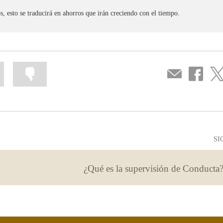
en
ventana
s, esto se traducirá en ahorros que irán creciendo con el tiempo.
nueva
Marcar
Marcar
Compartir
Compartir
Com
la
la
por
en
en
información
información
correo
...
...
Facebook
Twit
como
como
útil
poco
útil
SI
¿Qué es la supervisión de Conducta