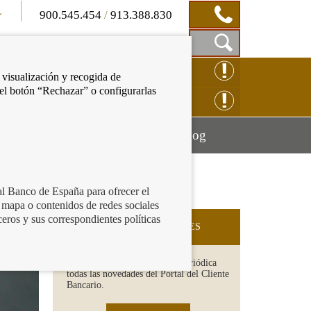
900.545.454
/
913.388.830
Mostrar
CLAMACIÓN ONLINE
 visualización y recogida de
Caja
 el botón “Rechazar” o configurarlas
de
NSULTAS ONLINE
Búsqueda
Mostrar
Mostrar
cación financiera
Blog
menú
menú
al Banco de España para ofrecer el
 mapa o contenidos de redes sociales
ceros y sus correspondientes políticas
SUSCRIPCIÓN A NOVEDADES
Recibe en tu email de forma periódica
todas las novedades del Portal del Cliente
Bancario.