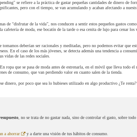
pending" se refiere a la práctica de gastar pequeñas cantidades de dinero de fo
gnificantes, pero con el tiempo, se van acumulando y acaban afectando a nuestr
nas de “disfrutar de la vida”, nos conducen a sentir estos pequeños gastos com
 cafetería de moda, ese bocatín de la tarde o esa cenita de lujo para cenar los 
ue tomamos deberían ser racionales y meditadas, pero no podemos evitar que es
eseos. En el caso de los más jóvenes, se detecta además una tendencia a consum
s vidas de las redes sociales.
 ¿En ropa que se pasa de moda antes de estrenarla, en el móvil que lleva todo e
enes de consumo, que van perdiendo valor en cuanto salen de la tienda.
ese dinero, por poco que sea lo hubieses utilizado en algo productivo ¿Te renta?
resupuesto
, no se trata de no gastar nada, sino de controlar el gasto, sobre todo
Abre
n a ahorrar
y a darte una visión de tus hábitos de consumo.