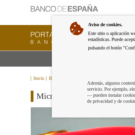
Ir
a
la
Aviso de cookies.
página
de
Este sitio o aplicación w
Cliente
inicio
estadísticas. Puede acep
Bancario
del
del
pulsando el botón "Confi
Banco
Banco
de
Mo
Productos y servicios bancarios
de
España
m
España
Eurosistema,
ir
Inicio
Blog
a
Además, algunos contenid
inicio
servicio. Por ejemplo, e
Micro spending o el arte de g
— pueden instalar cookies
de privacidad y de cooki