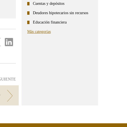
Cuentas y depósitos
Deudores hipotecarios sin recursos
Educación financiera
Más categorías
partir
Compartir
en
...
ter
Linkedin
GUIENTE
?