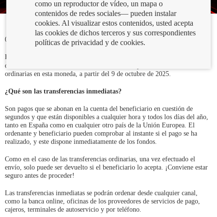
como un reproductor de vídeo, un mapa o
contenidos de redes sociales— pueden instalar
cookies. Al visualizar estos contenidos, usted acepta
las cookies de dichos terceros y sus correspondientes
02/10/2025
políticas de privacidad y de cookies.
Abre
El
reglamento europeo
sobre pagos inmediatos obliga a los bancos a
en
ofrecer
transferencias inmediatas en euros,
si ya ofrecen transferencias
ventana
ordinarias en esta moneda, a partir del 9 de octubre de 2025.
nueva
¿Qué son las transferencias inmediatas?
Son pagos que se abonan en la cuenta del beneficiario en cuestión de
segundos y que están disponibles a cualquier hora y todos los días del año,
tanto en España como en cualquier otro país de la Unión Europea. El
ordenante y beneficiario pueden comprobar al instante si el pago se ha
realizado, y este dispone inmediatamente de los fondos.
Como en el caso de las transferencias ordinarias, una vez efectuado el
envío, solo puede ser devuelto si el beneficiario lo acepta. ¡Conviene estar
seguro antes de proceder!
Las transferencias inmediatas se podrán ordenar desde cualquier canal,
como la banca online, oficinas de los proveedores de servicios de pago,
cajeros, terminales de autoservicio y por teléfono.