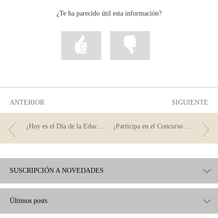
Facebook
Twitter
Linkedin
¿Te ha parecido útil esta información?
Marcar
Marcar
la
la
información
información
como
como
útil
poco
útil
ANTERIOR
SIGUIENTE
¡Hoy es el Día de la Educación Financiera… y puedes seguirlo en streaming!
¡Participa en el Concurso Generación €uro!
SUSCRIPCIÓN A NOVEDADES
Últimos posts