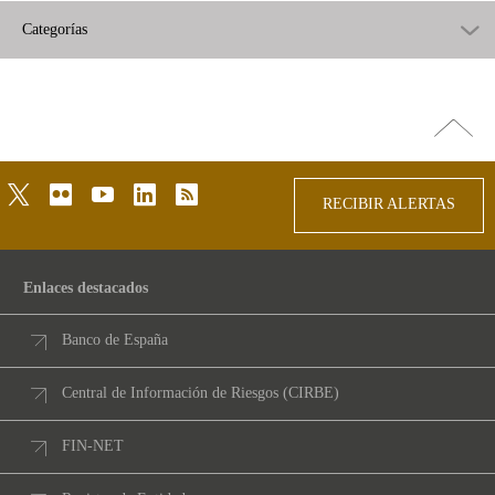
Categorías
Ir
arriba
twitter
flickr
youtube
linkedin
rss
RECIBIR ALERTAS
Enlaces destacados
Banco de España
Central de Información de Riesgos (CIRBE)
FIN-NET