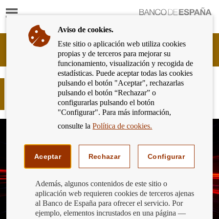
Mostrar
Ir
contenido
a
Aviso de cookies.
la
página
Este sitio o aplicación web utiliza cookies
Cliente
de
propias y de terceros para mejorar su
Bancario
inicio
funcionamiento, visualización y recogida de
del
del
estadísticas. Puede aceptar todas las cookies
Banco
Banco
pulsando el botón "Aceptar", rechazarlas
de
El próximo día 9 cambian los pagos
de
pulsando el botón “Rechazar” o
España
inmediatos
España
configurarlas pulsando el botón
Eurosistema,
"Configurar". Para más información,
ir
a
consulte la
Política de cookies.
inicio
Aceptar
Rechazar
Configurar
Además, algunos contenidos de este sitio o
aplicación web requieren cookies de terceros ajenas
al Banco de España para ofrecer el servicio. Por
ejemplo, elementos incrustados en una página —