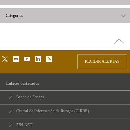
Categorías
Ir
arriba
twitter
flickr
youtube
linkedin
rss
RECIBIR ALERTAS
Enlaces destacados
Banco de España
Central de Información de Riesgos (CIRBE)
FIN-NET