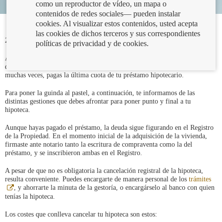
como un reproductor de vídeo, un mapa o
contenidos de redes sociales— pueden instalar
cookies. Al visualizar estos contenidos, usted acepta
las cookies de dichos terceros y sus correspondientes
22/06/2022
políticas de privacidad y de cookies.
Alivio, orgullo, sensación de libertad… probablemente, esta combinación
de emociones te acompañe en el momento en el que, por fin, tras décadas
muchas veces, pagas la última cuota de tu préstamo hipotecario.
Para poner la guinda al pastel, a continuación, te informamos de las
distintas gestiones que debes afrontar para poner punto y final a tu
hipoteca.
Aunque hayas pagado el préstamo, la deuda sigue figurando en el Registro
de la Propiedad. En el momento inicial de la adquisición de la vivienda,
firmaste ante notario tanto la escritura de compraventa como la del
préstamo, y se inscribieron ambas en el Registro.
A pesar de que no es obligatoria la cancelación registral de la hipoteca,
resulta conveniente. Puedes encargarte de manera personal de los
trámites
Abre
, y ahorrarte la minuta de la gestoría, o encargárselo al banco con quien
en
tenías la hipoteca.
ventana
nueva
Los costes que conlleva cancelar tu hipoteca son estos: