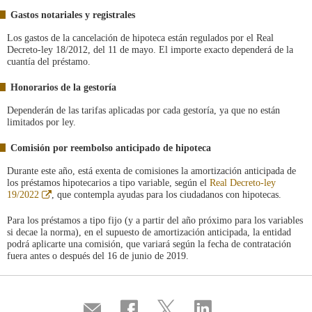
Gastos notariales y registrales
Los gastos de la cancelación de hipoteca están regulados por el Real
Decreto-ley 18/2012, del 11 de mayo. El importe exacto dependerá de la
cuantía del préstamo.
Honorarios de la gestoría
Dependerán de las tarifas aplicadas por cada gestoría, ya que no están
limitados por ley.
Comisión por reembolso anticipado de hipoteca
Durante este año, está exenta de comisiones la amortización anticipada de
los préstamos hipotecarios a tipo variable, según el
Real Decreto-ley
Abre
19/2022
, que contempla ayudas para los ciudadanos con hipotecas.
en
ventana
Para los préstamos a tipo fijo (y a partir del año próximo para los variables
nueva
si decae la norma), en el supuesto de amortización anticipada, la entidad
podrá aplicarte una comisión, que variará según la fecha de contratación
fuera antes o después del 16 de junio de 2019.
Compartir
Compartir
Compartir
Compartir