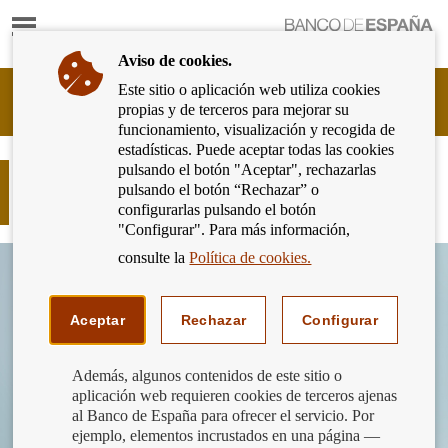
Mostrar
Ir
contenido
a
Aviso de cookies.
la
página
Este sitio o aplicación web utiliza cookies
Cliente
de
propias y de terceros para mejorar su
Bancario
inicio
funcionamiento, visualización y recogida de
del
del
estadísticas. Puede aceptar todas las cookies
Banco
Banco
pulsando el botón "Aceptar", rechazarlas
de
Has pagado la hipoteca… ahora falta
de
pulsando el botón “Rechazar” o
España
cancelarla en el Registro
España
configurarlas pulsando el botón
Eurosistema,
"Configurar". Para más información,
ir
a
consulte la
Política de cookies.
inicio
Aceptar
Rechazar
Configurar
Además, algunos contenidos de este sitio o
aplicación web requieren cookies de terceros ajenas
al Banco de España para ofrecer el servicio. Por
ejemplo, elementos incrustados en una página —