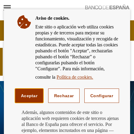
Mostrar
Ir
contenido
a
Aviso de cookies.
la
página
Este sitio o aplicación web utiliza cookies
Cliente
de
propias y de terceros para mejorar su
Bancario
inicio
funcionamiento, visualización y recogida de
del
del
estadísticas. Puede aceptar todas las cookies
Banco
Banco
pulsando el botón "Aceptar", rechazarlas
de
¿Aún con pesetas? ¡Date prisa!,
de
pulsando el botón “Rechazar” o
España
pronto termina el plazo para
España
configurarlas pulsando el botón
Eurosistema,
cambiarlas por euros
"Configurar". Para más información,
ir
a
consulte la
Política de cookies.
inicio
Aceptar
Rechazar
Configurar
Además, algunos contenidos de este sitio o
aplicación web requieren cookies de terceros ajenas
al Banco de España para ofrecer el servicio. Por
ejemplo, elementos incrustados en una página —