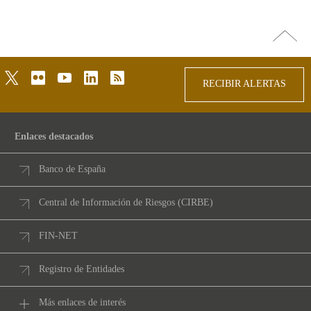
Ir
arriba
twitter
flickr
youtube
linkedin
rss
RECIBIR ALERTAS
Enlaces destacados
Banco de España
Central de Información de Riesgos (CIRBE)
FIN-NET
Registro de Entidades
Más enlaces de interés