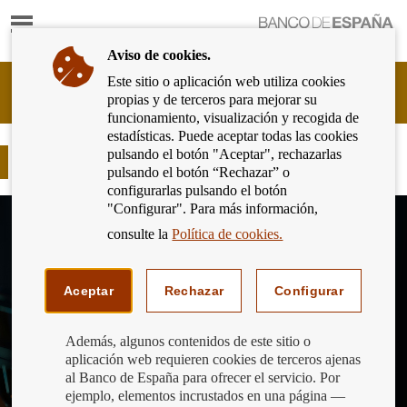
Mostrar
Ir
contenido
a
Aviso de cookies.
la
página
Este sitio o aplicación web utiliza cookies
Cliente
de
propias y de terceros para mejorar su
Bancario
inicio
funcionamiento, visualización y recogida de
del
del
estadísticas. Puede aceptar todas las cookies
Banco
Banco
pulsando el botón "Aceptar", rechazarlas
de
Qué es el MUS
de
pulsando el botón “Rechazar” o
España
España
configurarlas pulsando el botón
Eurosistema,
"Configurar". Para más información,
ir
a
consulte la
Política de cookies.
inicio
Aceptar
Rechazar
Configurar
Además, algunos contenidos de este sitio o
aplicación web requieren cookies de terceros ajenas
al Banco de España para ofrecer el servicio. Por
ejemplo, elementos incrustados en una página —