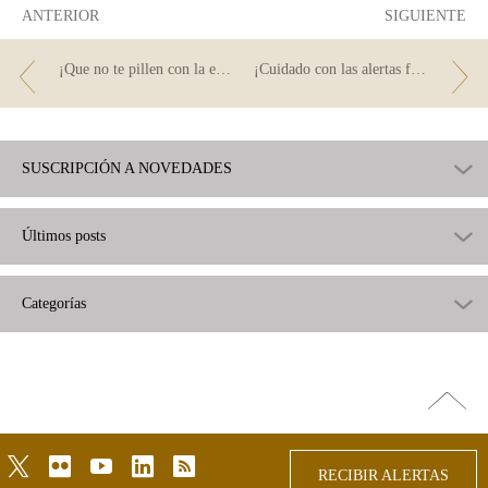
ANTERIOR
SIGUIENTE
¡Que no te pillen con la estafa de los likes!
¡Cuidado con las alertas falsas del Banco de España!
SUSCRIPCIÓN A NOVEDADES
Últimos posts
Categorías
Ir
arriba
twitter
flickr
youtube
linkedin
rss
RECIBIR ALERTAS