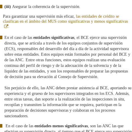
(iii)
Asegurar la coherencia de la supervisión.
Para garantizar una supervisión más eficaz,
las entidades de crédito se
clasifican en el ámbito del MUS como significativas y menos significativas
Abre
.
en
ventana
En el caso de las
entidades significativas
, el BCE ejerce una supervisión
nueva
directa, que se articula a través de los equipos conjuntos de supervisión
(ECS), responsables del desarrollo del día a día de la actividad supervisora
sobre estas entidades. Estos equipos están formados por personal del BCE y
de las ANC. Entre otras funciones, estos equipos realizan una evaluación
continua del perfil de riesgo y de la adecuación de la solvencia y de la
liquidez de las entidades, y son los responsables de preparar las propuestas
de decisión para su elevación al Consejo de Supervisión.
Sin perjuicio de ello, las ANC deben prestar asistencia al BCE, aportando su
experiencia y el grueso de los supervisores integrados en los ECS. Además,
entre otras tareas, dan soporte a la realización de las inspecciones in situ,
recopilan y transmiten la información que se requiera, participan en la
preparación de decisiones supervisoras y colaboran en los procesos
sancionadores.
En el caso de las
entidades menos significativas
, son las ANC las que
efectúan su supervisión directa, al tiempo que el BCE ejerce una supervisión