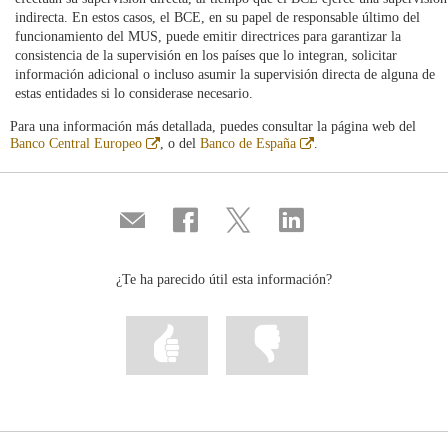
indirecta. En estos casos, el BCE, en su papel de responsable último del
funcionamiento del MUS, puede emitir directrices para garantizar la
consistencia de la supervisión en los países que lo integran, solicitar
información adicional o incluso asumir la supervisión directa de alguna de
estas entidades si lo considerase necesario.
Para una información más detallada, puedes consultar la página web del
Abre
Abre
Banco Central Europeo
, o del
Banco de España
.
en
en
ventana
ventana
nueva
nueva
Compartir
Compartir
Compartir
Compartir
por
en
en
en
correo
...
...
...
Facebook
Twitter
Linkedin
¿Te ha parecido útil esta información?
Marcar
Marcar
la
la
información
información
como
como
útil
poco
útil