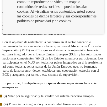
como un reproductor de vídeo, un mapa o
contenidos de redes sociales— pueden instalar
cookies. Al visualizar estos contenidos, usted acepta
07/01/2025
las cookies de dichos terceros y sus correspondientes
políticas de privacidad y de cookies.
La crisis financiera de 2008 puso de manifiesto la rapidez e intensidad con
que pueden propagarse los problemas del sector financiero, especialmente
en una unión monetaria, y cómo esos problemas pueden afectar
directamente a los ciudadanos de toda Europa.
Con el objetivo de restablecer la confianza en el sector bancario e
incrementar la resistencia de los bancos, se creó el
Mecanismo Único de
Supervisión
(MUS) en 2013, que es el sistema de supervisión bancaria
europea integrado por el Banco Central Europeo (BCE) y las autoridades
nacionales competentes (ANC) de los Estados miembros participantes. Los
participantes en el MUS son todos los países integrados en el Eurosistema
así como todos aquellos países de la Unión Europea que, no formando
parte de la zona euro, deseen establecer una cooperación estrecha con el
BCE y acogerse, por tanto, a este sistema de supervisión.
En particular, los
objetivos principales
de esa supervisión bancaria
europea
son:
(i)
Velar por la seguridad y la solidez del sistema bancario europeo;
(ii)
Potenciar la integración y la estabilidad financieras en Europa; y