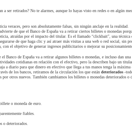
an a ser retirados? No te alarmes, aunque lo hayas visto en redes o en algún me
icia veraces, pero son absolutamente falsas, sin ningún anclaje en la realidad.
advierte de que el Banco de España va a retirar ciertos billetes o monedas porq
icia, atraídas por el impacto del titular. Es el llamado “clickbait”, una técnica
asegurarse de que haga clic y así atraer más visitas a una web o red social, sin p
, con el objetivo de generar ingresos publicitarios o mejorar su posicionamient
ue el Banco de España va a retirar algunos billetes o monedas, e incluso dan una
ctividades cotidianas en relación con el efectivo, pero la describen bajo un titul
ja a diario para que dinero en efectivo que llega a tus manos tenga la máxima 
ravés de los bancos, retiramos de la circulación los que están
deteriorados
-tod
os por otros nuevos. También cambiamos los billetes o monedas deteriorados o 
billete o moneda de euro.
parentemente fiables.
s o deteriorados.