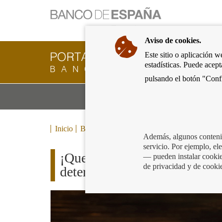
Ir
a
la
Aviso de cookies.
página
de
Este sitio o aplicación w
Cliente
inicio
estadísticas. Puede acep
Bancario
del
del
pulsando el botón "Confi
Banco
Banco
de
Mo
Productos y servicios bancarios
de
España
m
España
Eurosistema,
ir
Inicio
Blog
a
Además, algunos contenid
inicio
servicio. Por ejemplo, e
¡Que no te engañen los bulos!
— pueden instalar cookies
de privacidad y de cooki
deteriorados. Ninguno más