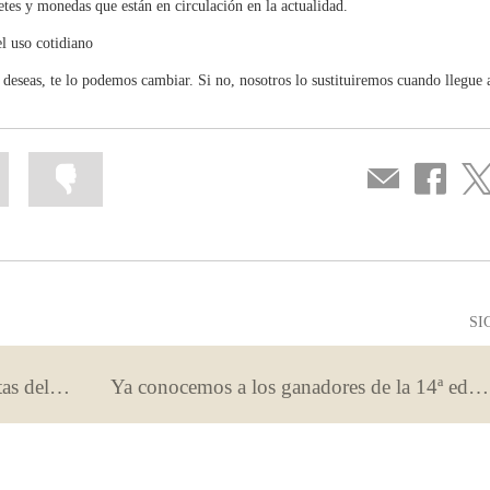
tes y monedas que están en circulación en la actualidad.
el uso cotidiano
lo deseas, te lo podemos cambiar. Si no, nosotros lo sustituiremos cuando llegue
Marcar
Marcar
Compartir
Compartir
Com
la
la
por
en
en
información
información
correo
...
...
Facebook
Twit
como
como
útil
poco
útil
SI
¡Ya tenemos a los 16 colegios finalistas del Concurso Escolar de Educación Financiera – Finanzas Para Todos 2024-2025!
Ya conocemos a los ganadores de la 14ª edición del concurso Generación €uro