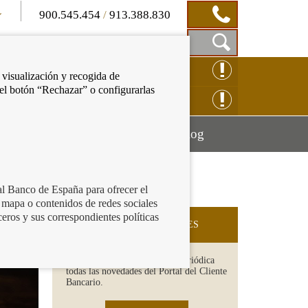
900.545.454
/
913.388.830
Mostrar
CLAMACIÓN ONLINE
 visualización y recogida de
Caja
 el botón “Rechazar” o configurarlas
de
NSULTAS ONLINE
Búsqueda
Mostrar
Mostrar
cación financiera
Blog
menú
menú
al Banco de España para ofrecer el
 mapa o contenidos de redes sociales
etes
ceros y sus correspondientes políticas
SUSCRIPCIÓN A NOVEDADES
Recibe en tu email de forma periódica
todas las novedades del Portal del Cliente
Bancario.