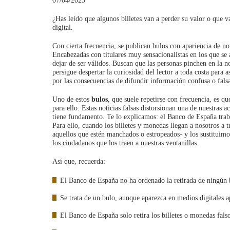
07/04/2025
¿Has leído que algunos billetes van a perder su valor o que v
digital.
Con cierta frecuencia, se publican bulos con apariencia de not
Encabezadas con titulares muy sensacionalistas en los que se 
dejar de ser válidos. Buscan que las personas pinchen en la not
persigue despertar la curiosidad del lector a toda costa para 
por las consecuencias de difundir información confusa o falsa
Uno de estos
bulos
, que suele repetirse con frecuencia, es q
para ello. Estas noticias falsas distorsionan una de nuestras a
tiene fundamento. Te lo explicamos: el Banco de España traba
Para ello, cuando los billetes y monedas llegan a nosotros a t
aquellos que estén manchados o estropeados- y los sustituim
los ciudadanos que los traen a nuestras ventanillas.
Así que, recuerda:
El Banco de España no ha ordenado la retirada de ningún 
Se trata de un bulo, aunque aparezca en medios digitales a
El Banco de España solo retira los billetes o monedas falso