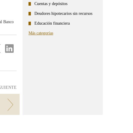
Cuentas y depósitos
Deudores hipotecarios sin recursos
 al Banco
Educación financiera
Más categorías
partir
Compartir
en
...
ter
Linkedin
GUIENTE