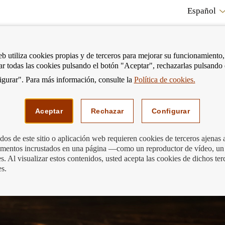
Español
RE
eb utiliza cookies propias y de terceros para mejorar su funcionamiento,
tar todas las cookies pulsando el botón "Aceptar", rechazarlas pulsando
CO
gurar". Para más información, consulte la
Política de cookies.
strar
Mostrar
Podemos ayudarte
Edu
enú
menú
Aceptar
Rechazar
Configurar
os de este sitio o aplicación web requieren cookies de terceros ajenas 
lementos incrustados en una página —como un reproductor de vídeo, un
 El Banco de España solo retira los bill
. Al visualizar estos contenidos, usted acepta las cookies de dichos ter
es.