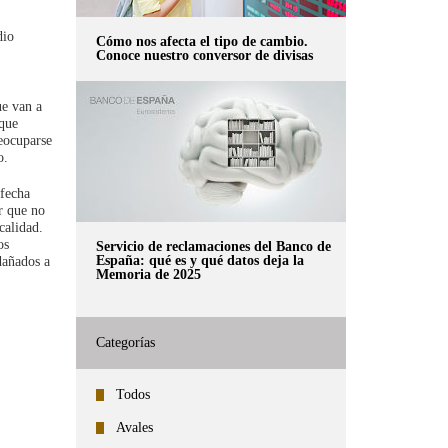
dio
Cómo nos afecta el tipo de cambio.
Conoce nuestro conversor de divisas
ue van a
 que
reocuparse
o.
 fecha
ar que no
calidad.
os
Servicio de reclamaciones del Banco de
España: qué es y qué datos deja la
dañados a
Memoria de 2025
Categorías
Todos
Avales