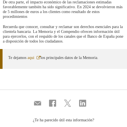
De otra parte, el impacto económico de las reclamaciones estimadas
favorablemente también ha sido significativo. En 2024 se devolvieron más
de 5 millones de euros a los clientes como resultado de estos
procedimientos
Recuerda que conocer, consultar y reclamar son derechos esenciales para la
clientela bancaria. La Memoria y el Compendio ofrecen información útil
para ejercerlos, con el respaldo de los canales que el Banco de España pone
a disposición de todos los ciudadanos.
Abre
Te dejamos
aqui
los principales datos de la Memoria.
en
ventana
nueva
Compartir
Compartir
Compartir
Compartir
por
en
en
en
correo
...
...
...
Facebook
Twitter
Linkedin
¿Te ha parecido útil esta información?