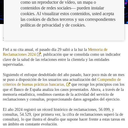
como un reproductor de vídeo, un mapa o
contenidos de redes sociales— pueden instalar
cookies. Al visualizar estos contenidos, usted acepta
las cookies de dichos terceros y sus correspondientes
políticas de privacidad y de cookies.
31/07/2025
Fiel a su cita anual, el pasado día 29 salió a la luz la
Memoria de
Abre
Reclamaciones 2024
, publicación que se consolida como un indicador
en
clave de la salud de las relaciones entre la clientela y las entidades
ventana
supervisadas.
nueva
Siguiendo el enfoque desdoblado del año pasado, hace poco más de un mes
se puso a disposición de los usuarios una actualización del
Compendio de
Abre
criterios de buenas prácticas bancarias,
que recoge los principios con los
en
que el Banco de España analiza los casos presentados. Ahora, a través de la
ventana
memoria estadística, rendimos cuentas de la actividad del servicio de
nueva
reclamaciones y consultas, proporcionando datos agregados del ejercicio.
El año 2024 registró un récord histórico de reclamaciones, 56.099, y
consultas, 54.529, (por primera vez, la cifra de reclamaciones superó la de
consultas), lo que ilustra el desafío que supone hacer frente a estas tareas en
un ámbito en constante evolución.