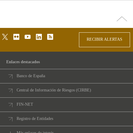
Ir
arriba
twitter
flickr
youtube
linkedin
rss
RECIBIR ALERTAS
Enlaces destacados
Banco de España
Central de Información de Riesgos (CIRBE)
FIN-NET
Registro de Entidades
Más enlaces de interés