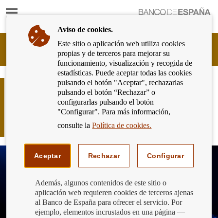
Mostrar
Ir
contenido
a
Aviso de cookies.
la
página
Este sitio o aplicación web utiliza cookies
Cliente
de
propias y de terceros para mejorar su
Bancario
inicio
funcionamiento, visualización y recogida de
del
del
estadísticas. Puede aceptar todas las cookies
Banco
Banco
pulsando el botón "Aceptar", rechazarlas
de
¿Qué nos dicen más de 56.000
de
pulsando el botón “Rechazar” o
España
reclamaciones y 54.000 consultas
España
configurarlas pulsando el botón
Eurosistema,
sobre nuestra relación con los bancos
"Configurar". Para más información,
ir
a
en 2024?
consulte la
Política de cookies.
inicio
Aceptar
Rechazar
Configurar
Además, algunos contenidos de este sitio o
aplicación web requieren cookies de terceros ajenas
al Banco de España para ofrecer el servicio. Por
ejemplo, elementos incrustados en una página —