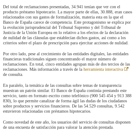
Del total de reclamaciones presentadas, 34.941 tenían que ver con el
producto préstamo hipotecario. La mayor parte de ellas, 30.888, eran casos
relacionados con sus gastos de formalización, materia esta en la que el
Banco de España carece de competencia. Este protagonismo se explica por
la evolución jurisprudencial del Tribunal Supremo y del Tribunal de
Justicia de la Unión Europea en lo relativo a los efectos de la declaración
de nulidad de las cláusulas que establecían dichos gastos, así como a los
criterios sobre el plazo de prescripción para ejercitar acciones de nulidad.
Por otro lado, pese al crecimiento de las entidades digitales, las entidades
financieras tradicionales siguen concentrando el mayor número de
reclamaciones. En total, cinco entidades agrupan más de dos tercios de las
Abr
reclamaciones. Más información a través de la
herramienta interactiva
en
de consulta.
vent
nue
En paralelo, la temática de las consultas sobre temas de transparencia
muestran un patrón similar. El Banco de España continúa prestando este
servicio, tanto en formato escrito como telefónico (900 545 454 y 913 388
830), lo que permite canalizar de forma ágil las dudas de los ciudadanos
sobre productos y servicios financieros. De las 54.529 consultas, 9.542
estuvieron relacionadas con préstamos hipotecarios.
Como novedad de este año, los usuarios del servicio de consultas disponen
de una encuesta de satisfacción para valorar la atención prestada.