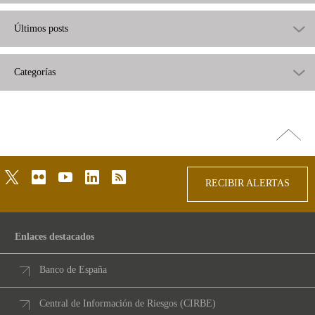
Últimos posts
Categorías
Ir
arriba
twitter
flickr
youtube
linkedin
rss
RECIBIR ALERTAS
Enlaces destacados
Banco de España
Central de Información de Riesgos (CIRBE)