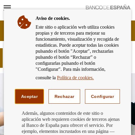
Mostrar
Ir
contenido
a
Aviso de cookies.
la
página
Este sitio o aplicación web utiliza cookies
Cliente
de
propias y de terceros para mejorar su
Bancario
inicio
funcionamiento, visualización y recogida de
del
del
estadísticas. Puede aceptar todas las cookies
Banco
Banco
pulsando el botón "Aceptar", rechazarlas
de
Recuerda: firmar en una tableta
de
pulsando el botón “Rechazar” o
España
también es firmar.
España
configurarlas pulsando el botón
Eurosistema,
"Configurar". Para más información,
ir
a
consulte la
Política de cookies.
inicio
Aceptar
Rechazar
Configurar
Además, algunos contenidos de este sitio o
aplicación web requieren cookies de terceros ajenas
al Banco de España para ofrecer el servicio. Por
ejemplo, elementos incrustados en una página —