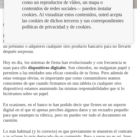
como un reproductor de vídeo, un mapa o
contenidos de redes sociales— pueden instalar
cookies. Al visualizar estos contenidos, usted acepta
las cookies de dichos terceros y sus correspondientes
01/06/2021
políticas de privacidad y de cookies.
En el Portal del Cliente Bancario hemos advertido muchas veces sobre la
importancia de
leer bien lo que firmas
cuando abres una cuenta, contratas
un préstamo o adquieres cualquier otro producto bancario para no llevarte
después sorpresas.
Hoy en día, los sistemas de firma han evolucionado y con frecuencia se
usan para ello
dispositivos digitales
. Son cómodos, no malgastan papel y
permiten a las entidades una eficaz custodia de tu firma. Pero además de
estas ventajas obvias, es importante que como consumidores seamos
conscientes de que cuando firmamos en una tableta (o cualquier otro
dispositivo) estamos asumiendo las mismas responsabilidades que si lo
hiciéramos sobre un papel.
En ocasiones, en el banco te han podido decir que firmes en un soporte
digital en el que tú apenas percibes algunos datos y un recuadro pequeño
para que estampes tu rúbrica, pero no puedes ver todo el documento en
cuestión.
Lo más habitual (y lo correcto) es que previamente te muestren el contrato
y te aclaren lo más destacado de su contenido. Pero a veces no es así, bien